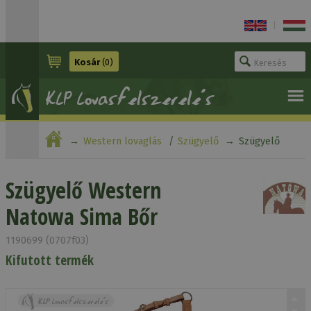
|
Kosár
(0)
Western lovaglás
Szügyelő
Szügyelő
Western Natowa Sima Bőr
Szügyelő Western
Natowa Sima Bőr
1190699 (0707f03)
Kifutott termék