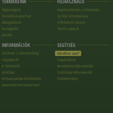
TERMÉKEINK
FELHASZNÁLÓ
Újdonságok
Bejelentkezés a fiókomba
Termékcsoportok
Új fiók létrehozása
Válogatások
Elfelejtett jelszó
Színajánló
Tárolt adatok
Akciók
INFORMÁCIÓK
SEGÍTSÉG
Üzletek / elérhetőség
Kérdése van?
Cégünkről
Súgócikkek
A Tattiniről
Rendelési információk
Jótállás
Szállítási információk
Felhasználási feltételek
Oldaltérkép
Adatvédelmi irányelvek