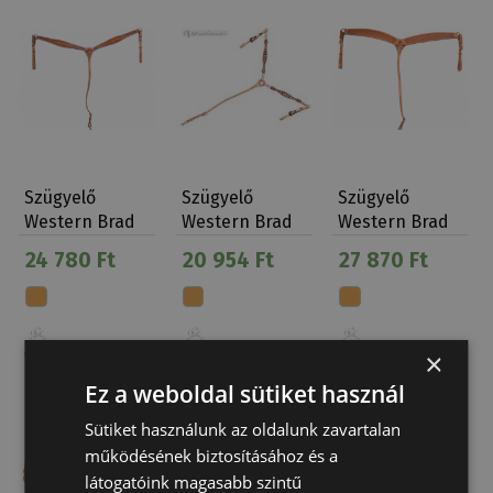
Szügyelő
Szügyelő
Szügyelő
Western Brad
Western Brad
Western Brad
Ren's Bordás
Rens Buckaro
Ren's
24 780 Ft
20 954 Ft
27 870 Ft
Virá…
Kosárfonott
×
Ez a weboldal sütiket használ
Sütiket használunk az oldalunk zavartalan
működésének biztosításához és a
látogatóink magasabb szintű