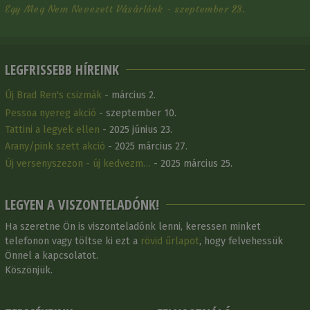
Egy Meg Nem Nevezett Vásárlónk - szeptember 23.
LEGFRISSEBB HÍREINK
Új Brad Ren's csizmák
- március 2.
Pessoa nyereg akció
- szeptember 10.
Tattini a legyek ellen
- 2025 június 23.
Arany/pink szett akció
- 2025 március 27.
Új versenyszezon - új kedvezm…
- 2025 március 25.
LEGYEN A VISZONTELADÓNK!
Ha szeretne Ön is viszonteladónk lenni, keressen minket
telefonon vagy töltse ki ezt a
rövid űrlapot
, hogy felvehessük
Önnel a kapcsolatot.
Köszönjük.