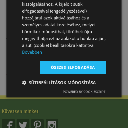
kiszolgálásához. A kijelölt sütik
elfogadásával (engedélyezésével)
hozzájárul azok aktiválásához és a
személyes adatai kezeléséhez, melyet
bármikor módosíthat, törölhet: újra
Szügyelő
Szügyelő
Szügyelő
megnyithatja ezt az ablakot a honlap alján,
Western Brad
Western
Western
a süti (cookie) beállításokra kattintva.
Ren's Cikk-
Natowa 140
33 970 Ft
15 120 Ft
24 165 Ft
Bővebben
Cakk
ÖSSZES ELFOGADÁSA
SÜTIBEÁLLÍTÁSOK MÓDOSÍTÁSA
POWERED BY COOKIESCRIPT
Kövessen minket