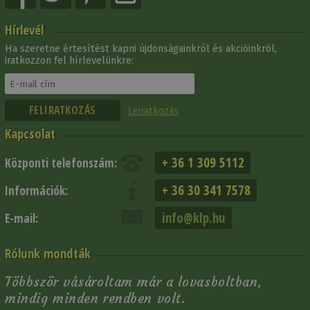
Hírlevél
Ha szeretne értesítést kapni újdonságainkról és akcióinkról,
iratkozzon fel hírlevelünkre:
Leiratkozás
Kapcsolat
+ 36 1 309 5112
Központi telefonszám:
+ 36 30 341 7578
Információk:
info@klp.hu
E-mail:
Rólunk mondták
Többször vásároltam már a lovasboltban,
mindig minden rendben volt.