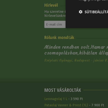
Hírlevél
SÜTIBEÁLLÍ
Ha szeretne értesítést kapni újdonságain
hírlevelünkre:
Rólunk mondták
Minden rendben volt.Hamar m
csomagolásban,hibátlan áll
Széplaki Gyöngyi, Budapest - június 8
MOST VÁSÁROLTÁK
Lenmagolaj 1 L
- 3 590 Ft
Pataolaj Vanner & Prest (1L)
- 7 900 Ft