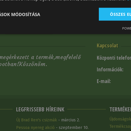
Kövessen mink
TÁSOK MÓDOSÍTÁSA
ÖSSZES 
król és akcióinkról, iratkozzon fel
POWE
Leiratkozás
Kapcsolat
egérkezett a termék,megfelelő
Központi telefo
apotban!Köszönöm.
Információk:
.
E-mail:
LEGFRISSEBB HÍREINK
TERMÉKE
Újdonságo
Új Brad Ren's csizmák
- március 2.
Termékcso
Pessoa nyereg akció
- szeptember 10.