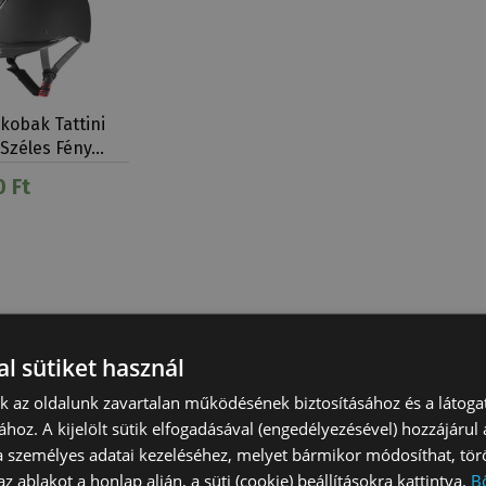
kobak Tattini
Széles Fény…
 Ft
l sütiket használ
nk az oldalunk zavartalan működésének biztosításához és a látog
ához. A kijelölt sütik elfogadásával (engedélyezésével) hozzájárul
a személyes adatai kezeléséhez, melyet bármikor módosíthat, törö
z ablakot a honlap alján, a süti (cookie) beállításokra kattintva.
B