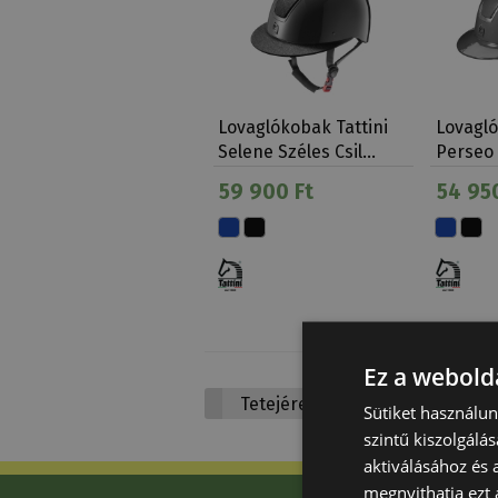
Lovaglókobak Tattini
Lovagló
Selene Széles Csil…
Perseo 
59 900 Ft
54 950
Ez a webolda
Tetejére
Sütiket használu
szintű kiszolgálás
aktiválásához és 
megnyithatja ezt a