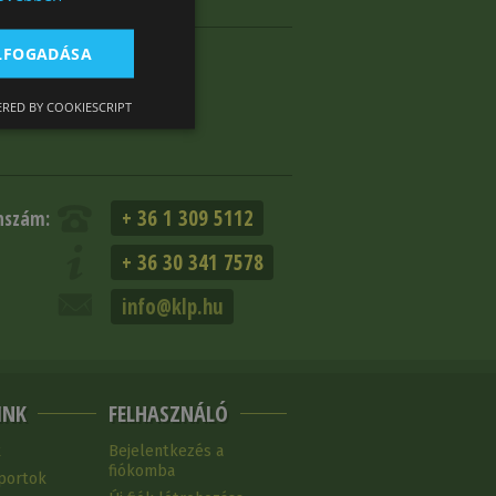
et
ELFOGADÁSA
RED BY COOKIESCRIPT
+ 36 1 309 5112
nszám:
+ 36 30 341 7578
info@klp.hu
INK
FELHASZNÁLÓ
k
Bejelentkezés a
fiókomba
portok