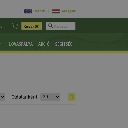
English
|
Magyar
ió
Kosár
(0)
LOVASPÁLYA
AKCIÓ
SEGÍTSÉG
1
Oldalanként: