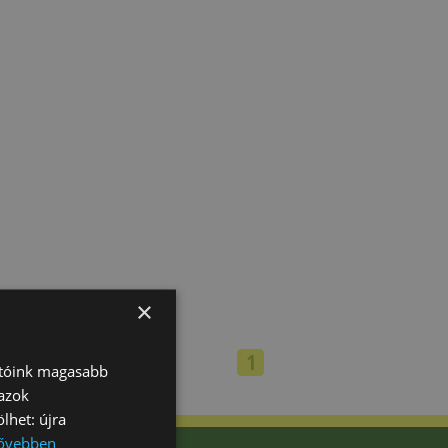
×
1
atóink magasabb
 azok
lhet: újra
ővebben