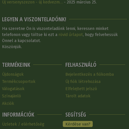
Új versenyszezon - új kedvezm…
- 2025 március 25.
LEGYEN A VISZONTELADÓNK!
Ha szeretne Ön is viszonteladónk lenni, keressen minket
telefonon vagy töltse ki ezt a
rövid űrlapot
, hogy felvehessük
Önnel a kapcsolatot.
Köszönjük.
TERMÉKEINK
FELHASZNÁLÓ
Újdonságok
Bejelentkezés a fiókomba
Termékcsoportok
Új fiók létrehozása
Válogatások
Elfelejtett jelszó
Színajánló
Tárolt adatok
Akciók
INFORMÁCIÓK
SEGÍTSÉG
Üzletek / elérhetőség
Kérdése van?