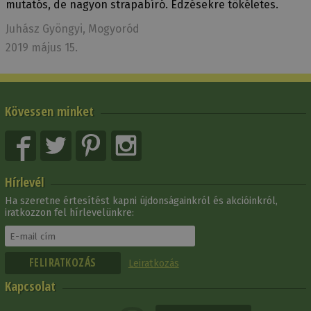
mutatós, de nagyon strapabíró. Edzésekre tökéletes.
Juhász Gyöngyi
, Mogyoród
2019 május 15.
Kövessen minket
Hírlevél
Ha szeretne értesítést kapni újdonságainkról és akcióinkról,
iratkozzon fel hírlevelünkre:
Leiratkozás
Kapcsolat