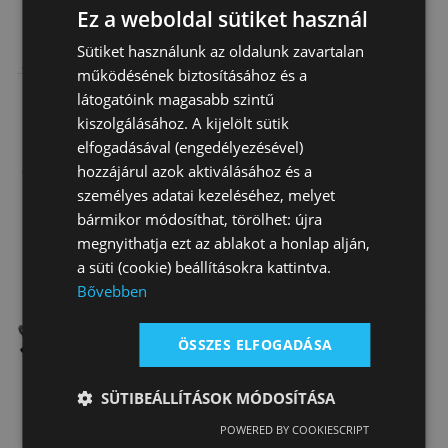
Ez a weboldal sütiket használ
Lovaglócipő
Lovaglócipő
Chaps Gyerek
Sütiket használunk az oldalunk zavartalan
Jodhpurs Daslö
Jodhpurs Daslö
Amara Daslö
működésének biztosításához és a
Gyerek
Bőr
19 040 Ft
25 810 Ft
13 370 Ft
látogatóink magasabb szintű
kiszolgálásához. A kijelölt sütik
elfogadásával (engedélyezésével)
hozzájárul azok aktiválásához és a
személyes adatai kezeléséhez, melyet
bármikor módosíthat, törölhet: újra
megnyithatja ezt az ablakot a honlap alján,
a süti (cookie) beállításokra kattintva.
Bővebben
Fogyóban
ÖSSZES ELFOGADÁSA
SÜTIBEÁLLÍTÁSOK MÓDOSÍTÁSA
Chaps Amara
Chaps Gyerek
Chaps Gumis
POWERED BY COOKIESCRIPT