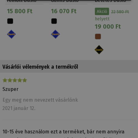
Felnőtt Daslö
Gumis Daslö
Betétes Daslö
Bőr
Extra Bőr
15 800 Ft
16 070 Ft
Akció
22 580 Ft
helyett
19 000 Ft
Vásárlói vélemények a termékről
Szuper
Egy meg nem nevezett vásárlónk
2021 január 12.
10-15 éve használom ezt a terméket, bár nem annyira