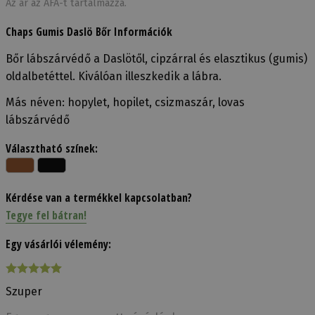
Az ár az ÁFÁ-t tartalmazza.
Chaps Gumis Daslö Bőr Információk
Bőr lábszárvédő a Daslötől, cipzárral és elasztikus (gumis)
oldalbetéttel. Kiválóan illeszkedik a lábra.
Más néven: hopylet, hopilet, csizmaszár, lovas
lábszárvédő
Választható színek:
Kérdése van a termékkel kapcsolatban?
Tegye fel bátran!
Egy vásárlói vélemény:
Szuper