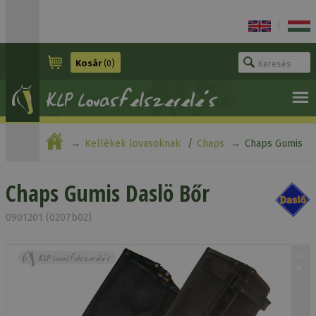
|
Kosár
(0)
Kellékek lovasoknak
Chaps
Chaps Gumis
Daslö Bőr
Chaps Gumis Daslö Bőr
0901201 (0207b02)