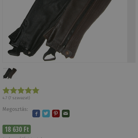
4.7
(
7
szavazat)
Megosztás:
18 630 Ft