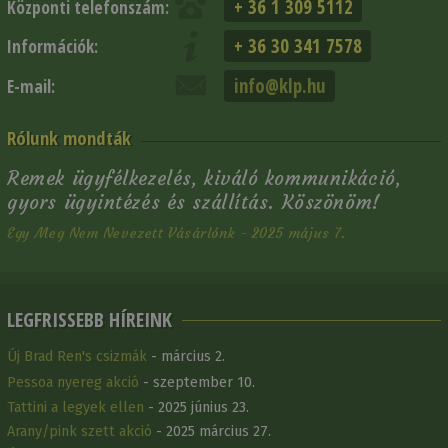
+ 36 1 309 5112
Központi telefonszám:
+ 36 30 341 7578
Információk:
info@klp.hu
E-mail:
Rólunk mondták
Remek ügyfélkezelés, kiváló kommunikáció,
gyors ügyintézés és szállítás. Köszönöm!
Egy Meg Nem Nevezett Vásárlónk - 2025 május 7.
LEGFRISSEBB HÍREINK
Új Brad Ren's csizmák
- március 2.
Pessoa nyereg akció
- szeptember 10.
Tattini a legyek ellen
- 2025 június 23.
Arany/pink szett akció
- 2025 március 27.