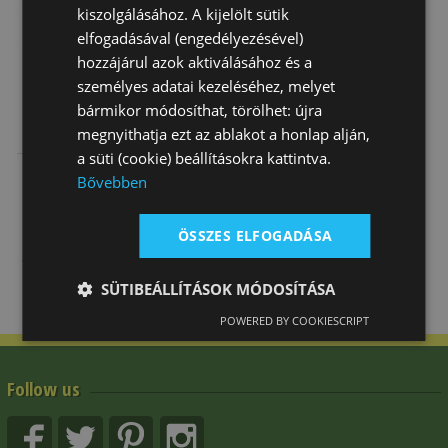
kiszolgálásához. A kijelölt sütik
elfogadásával (engedélyezésével)
hozzájárul azok aktiválásához és a
személyes adatai kezeléséhez, melyet
bármikor módosíthat, törölhet: újra
Brad Ren's
Brad Ren's
Natowa Breast
megnyithatja ezt az ablakot a honlap alján,
Breast Collar
Breast Collar
Collar For N.143
a süti (cookie) beállításokra kattintva.
Floral Decorat…
Basket Tooling
Saddle
27 950 Ft
27 870 Ft
24 330 Ft
Bővebben
ÖSSZES ELFOGADÁSA
SÜTIBEÁLLÍTÁSOK MÓDOSÍTÁSA
POWERED BY COOKIESCRIPT
Follow us