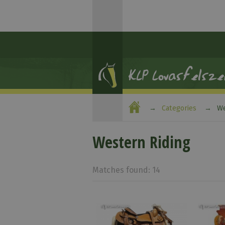
Categories
We
Western Riding
Matches found: 14