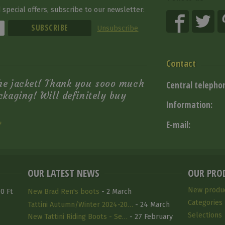
special offers, subscribe to our newsletter:
Unsubscribe
Contact
the jacket! Thank you sooo much
Central telepho
ackaging! Will definitely buy
Information:
4
E-mail:
OUR LATEST NEWS
OUR PRO
New produ
0 Ft
New Brad Ren's boots
- 2 March
Categories
Tattini Autumn/Winter 2024-20…
- 24 March
Selections
2025
New Tattini Riding Boots - Se…
- 27 February