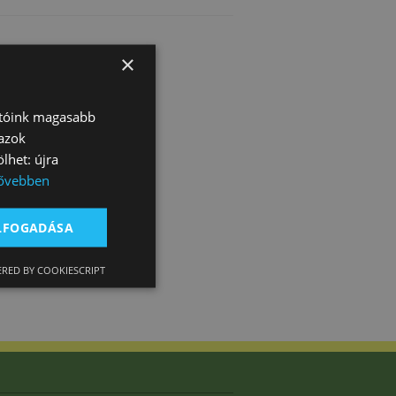
×
atóink magasabb
 azok
lhet: újra
ővebben
ELFOGADÁSA
RED BY COOKIESCRIPT