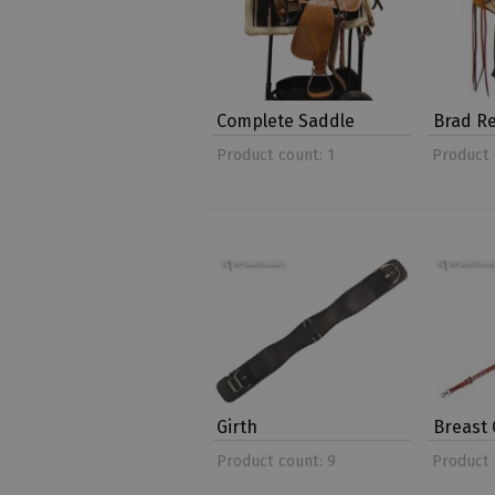
Complete Saddle
Brad Re
Product count: 1
Product 
Girth
Breast 
Product count: 9
Product 