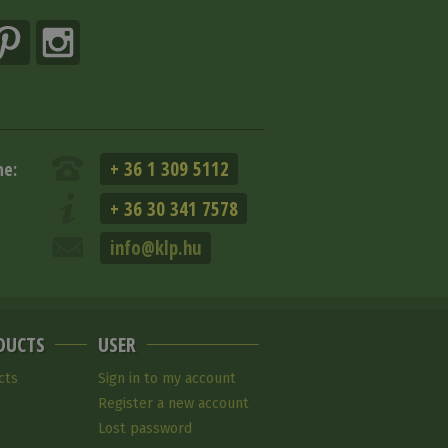
+ 36 1 309 5112
ne:
+ 36 30 341 7578
info@klp.hu
DUCTS
USER
cts
Sign in to my account
Register a new account
Lost password