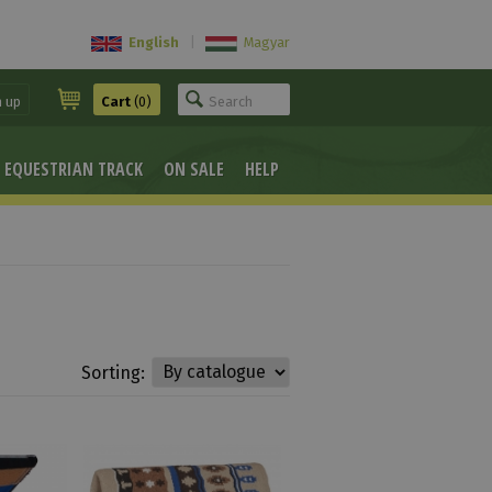
English
|
Magyar
n up
Cart
(0)
EQUESTRIAN TRACK
ON SALE
HELP
Sorting: