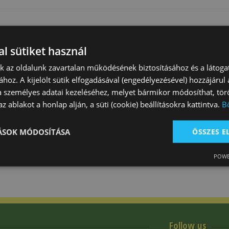
l sütiket használ
nk az oldalunk zavartalan működésének biztosításához és a látog
ához. A kijelölt sütik elfogadásával (engedélyezésével) hozzájárul
a személyes adatai kezeléséhez, melyet bármikor módosíthat, törö
z ablakot a honlap alján, a süti (cookie) beállításokra kattintva.
B
Nose Band
Spurs
count: 28
Product count: 1
Product count: 13
TÁSOK MÓDOSÍTÁSA
ÖSSZES 
POWE
Follow us