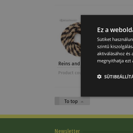
Ez a webolda
Sütiket használu
szintű kiszolgálás
aktiválásához és 
megnyithatja ezt a
Reins and Accessori…
Bit
Product count: 10
Product 
SÜTIBEÁLLÍ
To top
Newsletter