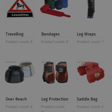
Travelling
Bandages
Leg Wraps
Product count: 8
Product count: 9
Product count: 7
Over Reach
Leg Protection
Saddle Bag
Boots
Product count: 8
Product count:
Product count: 5
14