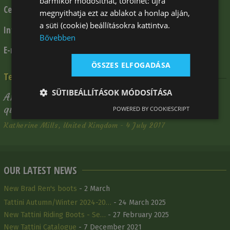
bármikor módosíthat, törölhet: újra
+ 36 1 309 5112
Central telephone:
megnyithatja ezt az ablakot a honlap alján,
a süti (cookie) beállításokra kattintva.
+ 36 30 341 7578
Information:
Bővebben
info@klp.hu
E-mail:
ÖSSZES ELFOGADÁSA
Testimonials
SÜTIBEÁLLÍTÁSOK MÓDOSÍTÁSA
Amazing service! Great response to all my
questions and superfast delivery.
POWERED BY COOKIESCRIPT
Katherine Mills, United Kingdom - 4 July 2017
OUR LATEST NEWS
New Brad Ren's boots
- 2 March
Tattini Autumn/Winter 2024-20…
- 24 March 2025
New Tattini Riding Boots - Se…
- 27 February 2025
New Tattini Catalogue
- 7 December 2021