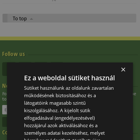
To top
Follow us
×
Ez a weboldal sütiket használ
Newsletter
Sütiket használunk az oldalunk zavartalan
For updates about our new products and special offers, subscribe
működésének biztosításához és a
to our newsletter:
látogatóink magasabb szintű
kiszolgálásához. A kijelölt sütik
elfogadásával (engedélyezésével)
Unsubscribe
hozzájárul azok aktiválásához és a
Contact
személyes adatai kezeléséhez, melyet