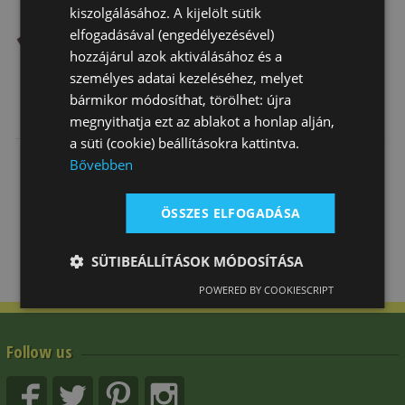
kiszolgálásához. A kijelölt sütik
elfogadásával (engedélyezésével)
hozzájárul azok aktiválásához és a
személyes adatai kezeléséhez, melyet
bármikor módosíthat, törölhet: újra
Latigo Leather
Western
Latigo Leather
megnyithatja ezt az ablakot a honlap alján,
Off Billet
Neoprene
Tie Strap
a süti (cookie) beállításokra kattintva.
Natowa Girth
6 620 Ft
24 170 Ft
10 670 Ft
Bővebben
ÖSSZES ELFOGADÁSA
SÜTIBEÁLLÍTÁSOK MÓDOSÍTÁSA
POWERED BY COOKIESCRIPT
Follow us