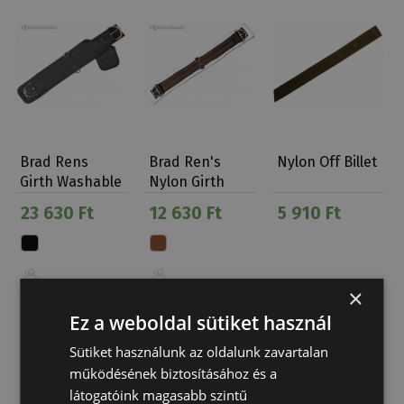
Brad Rens
Brad Ren's
Nylon Off Billet
Girth Washable
Nylon Girth
Fleece Lined
23 630 Ft
12 630 Ft
5 910 Ft
×
Ez a weboldal sütiket használ
Sütiket használunk az oldalunk zavartalan
működésének biztosításához és a
látogatóink magasabb szintű