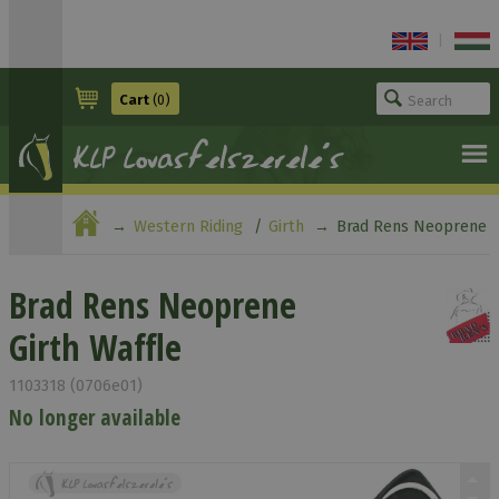
|
Cart
(0)
Western Riding
Girth
Brad Rens Neoprene
Girth Waffle
Brad Rens Neoprene
Girth Waffle
1103318 (0706e01)
No longer available