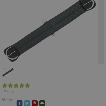
5
(
1
vote)
Share: