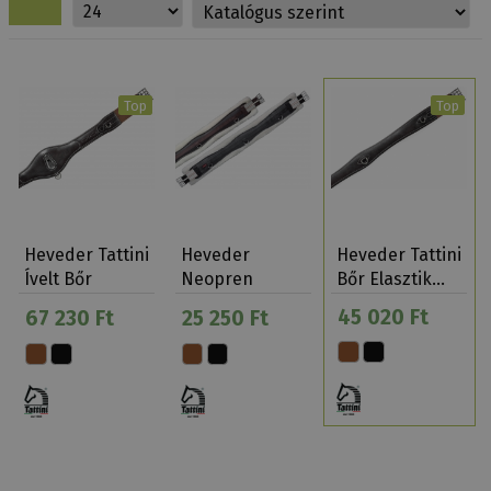
Top
Top
Heveder Tattini
Heveder
Heveder Tattini
Ívelt Bőr
Neopren
Bőr Elasztik…
Elasztikus Öko
Elasztikus
45 020 Ft
67 230 Ft
25 250 Ft
Műszőr Tatti…