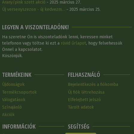
Arany/pink szett akció
- 2025 március 27.
Új versenyszezon - új kedvezm…
- 2025 március 25.
LEGYEN A VISZONTELADÓNK!
Ha szeretne Ön is viszonteladónk lenni, keressen minket
telefonon vagy töltse ki ezt a
rövid űrlapot
, hogy felvehessük
Önnel a kapcsolatot.
Köszönjük.
TERMÉKEINK
FELHASZNÁLÓ
Újdonságok
Bejelentkezés a fiókomba
Termékcsoportok
Új fiók létrehozása
Válogatások
Elfelejtett jelszó
Színajánló
Tárolt adatok
Akciók
INFORMÁCIÓK
SEGÍTSÉG