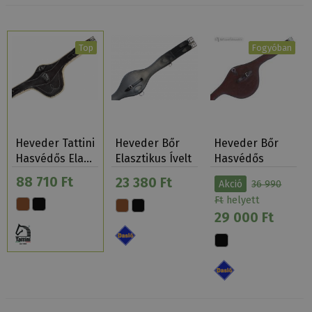
Top
Fogyóban
Heveder Tattini
Heveder Bőr
Heveder Bőr
Hasvédős Ela…
Elasztikus Ívelt
Hasvédős
Daslö
Elasztikus
88 710 Ft
23 380 Ft
Akció
36 990
Daslö
Ft
helyett
29 000 Ft