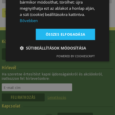
bármikor módosíthat, törölhet: újra
megnyithatja ezt az ablakot a honlap alján,
1
a süti (cookie) beállításokra kattintva.
Bővebben
ÖSSZES ELFOGADÁSA
Kövessen minket
SÜTIBEÁLLÍTÁSOK MÓDOSÍTÁSA
POWERED BY COOKIESCRIPT
Hírlevél
Ha szeretne értesítést kapni újdonságainkról és akcióinkról,
iratkozzon fel hírlevelünkre:
Leiratkozás
Kapcsolat