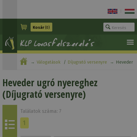
|
Kosár
(0)
Válogatások
Díjugrató versenyre
Heveder
ugró nyereghez
Heveder ugró nyereghez
(Díjugrató versenyre)
Találatok száma: 7
1