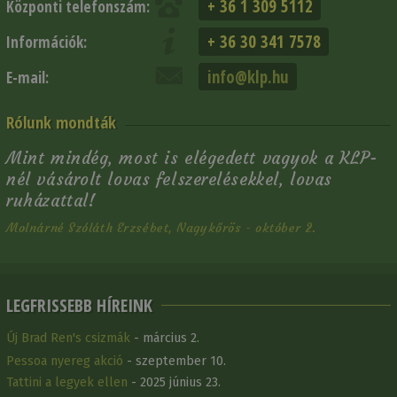
+ 36 1 309 5112
Központi telefonszám:
+ 36 30 341 7578
Információk:
info@klp.hu
E-mail:
Rólunk mondták
Mint mindég, most is elégedett vagyok a KLP-
nél vásárolt lovas felszerelésekkel, lovas
ruházattal!
Molnárné Szóláth Erzsébet, Nagykőrös - október 2.
LEGFRISSEBB HÍREINK
Új Brad Ren's csizmák
- március 2.
Pessoa nyereg akció
- szeptember 10.
Tattini a legyek ellen
- 2025 június 23.