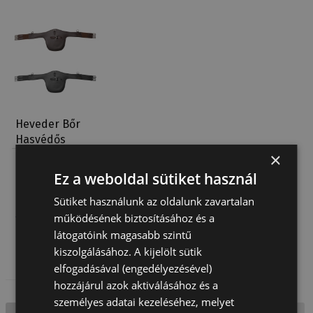
Heveder Bőr
Hasvédős
Elasztikus
×
40 365 Ft
Daslö
Ez a weboldal sütiket használ
Sütiket használunk az oldalunk zavartalan
működésének biztosításához és a
látogatóink magasabb szintű
kiszolgálásához. A kijelölt sütik
elfogadásával (engedélyezésével)
hozzájárul azok aktiválásához és a
személyes adatai kezeléséhez, melyet
Tetejére