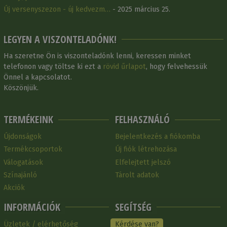
Új versenyszezon - új kedvezm…
- 2025 március 25.
LEGYEN A VISZONTELADÓNK!
Ha szeretne Ön is viszonteladónk lenni, keressen minket
telefonon vagy töltse ki ezt a
rövid űrlapot
, hogy felvehessük
Önnel a kapcsolatot.
Köszönjük.
TERMÉKEINK
FELHASZNÁLÓ
Újdonságok
Bejelentkezés a fiókomba
Termékcsoportok
Új fiók létrehozása
Válogatások
Elfelejtett jelszó
Színajánló
Tárolt adatok
Akciók
INFORMÁCIÓK
SEGÍTSÉG
Üzletek / elérhetőség
Kérdése van?