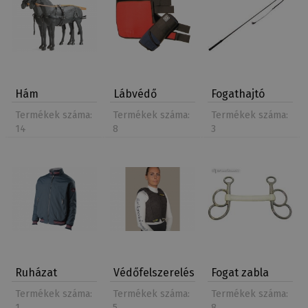
Hám
Lábvédő
Fogathajtó
fogathajtáshoz
fogathajtás…
ostor és…
Termékek száma:
Termékek száma:
Termékek száma:
14
8
3
Ruházat
Védőfelszerelés
Fogat zabla
fogathajtás…
fog…
Termékek száma:
Termékek száma:
Termékek száma:
1
5
8