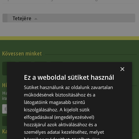
Tetejére
Kövessen minket
×
Ez a weboldal sütiket használ
Hírlevél
Sütiket használunk az oldalunk zavartalan
Ha szeretne értesítést kapni újdonságainkról és akcióinkról,
működésének biztosításához és a
iratkozzon fel hírlevelünkre:
látogatóink magasabb szintű
kiszolgálásához. A kijelölt sütik
elfogadásával (engedélyezésével)
Leiratkozás
hozzájárul azok aktiválásához és a
Kapcsolat
személyes adatai kezeléséhez, melyet