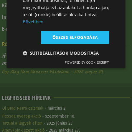
bármikor módosíthat, törölhet: újra
+ 36 1 309 5112
Központi telefonszám:
megnyithatja ezt az ablakot a honlap alján,
a süti (cookie) beállításokra kattintva.
+ 36 30 341 7578
Információk:
Bővebben
info@klp.hu
E-mail:
ÖSSZES ELFOGADÁSA
Rólunk mondták
SÜTIBEÁLLÍTÁSOK MÓDOSÍTÁSA
A megrendelt árút időben, megkaptam. Az árú
minősége kifogástalan.
POWERED BY COOKIESCRIPT
Egy Meg Nem Nevezett Vásárlónk - 2025 május 20.
LEGFRISSEBB HÍREINK
Új Brad Ren's csizmák
- március 2.
Pessoa nyereg akció
- szeptember 10.
Tattini a legyek ellen
- 2025 június 23.
Arany/pink szett akció
- 2025 március 27.