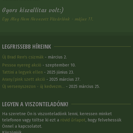
Gyors kiszallitas volt:)
Egy Meg Nem Nevezett Vásárlónk - május 11.
LEGFRISSEBB HÍREINK
Új Brad Ren's csizmák
- március 2.
Pessoa nyereg akció
- szeptember 10.
Tattini a legyek ellen
- 2025 június 23.
Arany/pink szett akció
- 2025 március 27.
Új versenyszezon - új kedvezm…
- 2025 március 25.
LEGYEN A VISZONTELADÓNK!
Ha szeretne Ön is viszonteladónk lenni, keressen minket
telefonon vagy töltse ki ezt a
rövid űrlapot
, hogy felvehessük
Önnel a kapcsolatot.
Köszönjük.