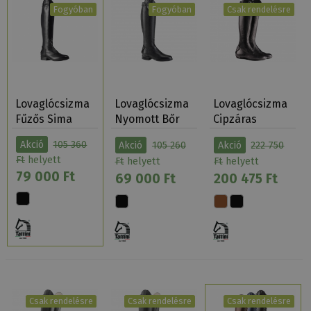
Fogyóban
Fogyóban
Csak rendelésre
Lovaglócsizma
Lovaglócsizma
Lovaglócsizma
Fűzős Sima
Nyomott Bőr
Cipzáras
Bőr…
Tattini Bracco
Magasított
Akció
105 360
Akció
105 260
Akció
222 750
Tatti…
Ft
helyett
Ft
helyett
Ft
helyett
79 000 Ft
69 000 Ft
200 475 Ft
Csak rendelésre
Csak rendelésre
Csak rendelésre