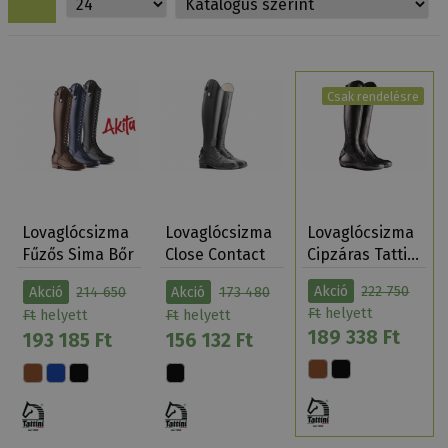
Csak rendelésre
Lovaglócsizma
Lovaglócsizma
Lovaglócsizma
Fűzős Sima Bőr
Close Contact
Cipzáras Tatti…
Tattini Ak…
Fűzős Sima …
Akció
222 750
Akció
214 650
Akció
173 480
Ft
helyett
Ft
helyett
Ft
helyett
189 338 Ft
193 185 Ft
156 132 Ft