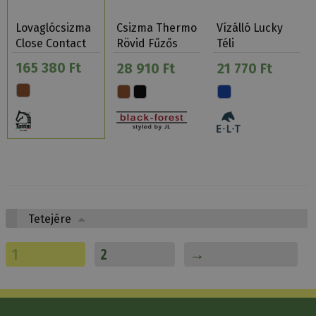
Lovaglócsizma
Csizma Thermo
Vízálló Lucky
Close Contact
Rövid Fűzős
Téli
…
Black-Forest
Gumicsizma
165 380 Ft
28 910 Ft
21 770 Ft
Csillámos
Tetejére
1
2
→