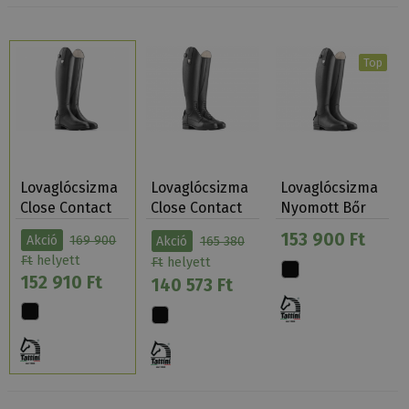
Top
Lovaglócsizma
Lovaglócsizma
Lovaglócsizma
Close Contact
Close Contact
Nyomott Bőr
…
Fűzős Nyomo…
Tattini Bracco
153 900 Ft
Akció
169 900
Akció
165 380
Ft
helyett
Ft
helyett
152 910 Ft
140 573 Ft