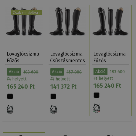
Csak rendelésre
Lovaglócsizma
Lovaglócsizma
Lovaglócsizma
Fűzős
Csúszásmentes
Fűzős
Csúszásmentes
Tattini Ter…
Csúszásm…
Akció
183 600
Akció
183 600
Akció
157 080
Magas…
Ft
helyett
Ft
helyett
Ft
helyett
165 240 Ft
165 240 Ft
141 372 Ft