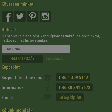
Kövessen minket
Hírlevél
Ha szeretne értesítést kapni újdonságainkról és akcióinkról,
iratkozzon fel hírlevelünkre:
Leiratkozás
Kapcsolat
+ 36 1 309 5112
Központi telefonszám:
+ 36 30 341 7578
Információk:
info@klp.hu
E-mail:
Rólunk mondták