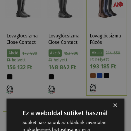
Lovaglócsizma
Lovaglócsizma
Lovaglócsizma
Close Contact
Close Contact
Fűzős
Fűzős Magas…
Fűzős Nyomo…
Magasíto…
Akció
214 650
Akció
173 480
Akció
153 900
Ft
helyett
Ft
helyett
Ft
helyett
193 185 Ft
156 132 Ft
148 842 Ft
×
Ez a weboldal sütiket használ
Fogyóban
Sütiket használunk az oldalunk zavartalan
működésének biztosításához és a