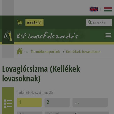
|
Kosár
(0)
Termékcsoportok
Kellékek lovasoknak
Lovaglócsizma
Lovaglócsizma (Kellékek
lovasoknak)
Találatok száma: 28
1
2
→