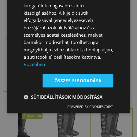
látogatóink magasabb szintű
kiszolgálásához. A kijelölt sütik
elfogadásával (engedélyezésével)
hozzájárul azok aktiválásához és a
Lovaglócsizma
Lovaglócsizma
Lovaglócsizma
személyes adatai kezeléséhez, melyet
Gyerek Close
Gumi Daslö
Gumi Black-
bármikor módosíthat, törölhet: újra
C…
Forest
21 770 Ft
Akció
139 730
Akció
16 590 Ft
megnyithatja ezt az ablakot a honlap alján,
Ft
helyett
helyett
a süti (cookie) beállításokra kattintva.
125 757 Ft
12 900 Ft
Bővebben
ÖSSZES ELFOGADÁSA
SÜTIBEÁLLÍTÁSOK MÓDOSÍTÁSA
POWERED BY COOKIESCRIPT
Fogyóban