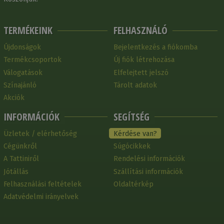
TERMÉKEINK
FELHASZNÁLÓ
Újdonságok
Bejelentkezés a fiókomba
Termékcsoportok
Új fiók létrehozása
Válogatások
Elfelejtett jelszó
Színajánló
Tárolt adatok
Akciók
INFORMÁCIÓK
SEGÍTSÉG
Üzletek / elérhetőség
Kérdése van?
Cégünkről
Súgócikkek
A Tattiniről
Rendelési információk
Jótállás
Szállítási információk
Felhasználási feltételek
Oldaltérkép
Adatvédelmi irányelvek