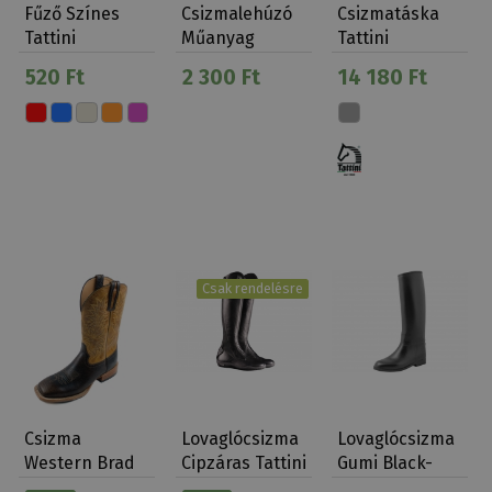
Fűző Színes
Csizmalehúzó
Csizmatáska
Tattini
Műanyag
Tattini
Csizma/cipő (1
520 Ft
2 300 Ft
14 180 Ft
M)
Csak rendelésre
Csizma
Lovaglócsizma
Lovaglócsizma
Western Brad
Cipzáras Tattini
Gumi Black-
Ren's
Segugio
Forest