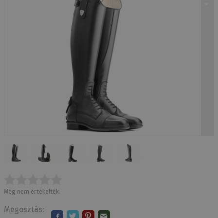
Még nem értékelték.
Megosztás: