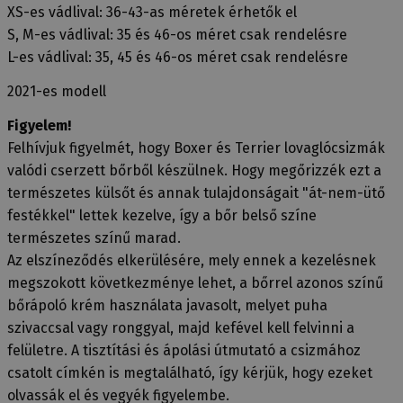
XS-es vádlival: 36-43-as méretek érhetők el
S, M-es vádlival: 35 és 46-os méret csak rendelésre
L-es vádlival: 35, 45 és 46-os méret csak rendelésre
2021-es modell
Figyelem!
Felhívjuk figyelmét, hogy Boxer és Terrier lovaglócsizmák
valódi cserzett bőrből készülnek. Hogy megőrizzék ezt a
természetes külsőt és annak tulajdonságait "át-nem-ütő
festékkel" lettek kezelve, így a bőr belső színe
természetes színű marad.
Az elszíneződés elkerülésére, mely ennek a kezelésnek
megszokott következménye lehet, a bőrrel azonos színű
bőrápoló krém használata javasolt, melyet puha
szivaccsal vagy ronggyal, majd kefével kell felvinni a
felületre. A tisztítási és ápolási útmutató a csizmához
csatolt címkén is megtalálható, így kérjük, hogy ezeket
olvassák el és vegyék figyelembe.