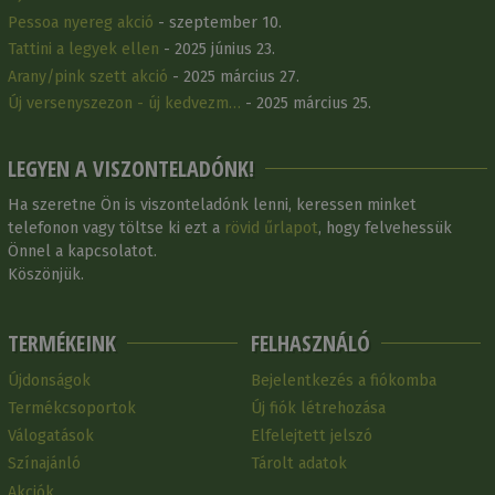
Pessoa nyereg akció
- szeptember 10.
Tattini a legyek ellen
- 2025 június 23.
Arany/pink szett akció
- 2025 március 27.
Új versenyszezon - új kedvezm…
- 2025 március 25.
LEGYEN A VISZONTELADÓNK!
Ha szeretne Ön is viszonteladónk lenni, keressen minket
telefonon vagy töltse ki ezt a
rövid űrlapot
, hogy felvehessük
Önnel a kapcsolatot.
Köszönjük.
TERMÉKEINK
FELHASZNÁLÓ
Újdonságok
Bejelentkezés a fiókomba
Termékcsoportok
Új fiók létrehozása
Válogatások
Elfelejtett jelszó
Színajánló
Tárolt adatok
Akciók