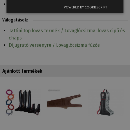
Kellékek lovasoknak / Lovaglócsizma
POWERED BY COOKIESCRIPT
Válogatások:
Tattini top lovas termék / Lovaglócsizma, lovas cipő és
chaps
Díjugrató versenyre / Lovaglócsizma fűzős
Ajánlott termékek