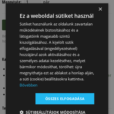
Mennyiség:
pár
×
Ez a weboldal sütiket használ
Sütiket használunk az oldalunk zavartalan
működésének biztosításához és a
látogatóink magasabb szintű
Bejelentkezett felhasználóink kívánság listájukhoz is
hozzáadhatják a terméket.
kiszolgálásához. A kijelölt sütik
elfogadásával (engedélyezésével)
hozzájárul azok aktiválásához és a
Kapcsolodó linkek:
személyes adatai kezeléséhez, melyet
bármikor módosíthat, törölhet: újra
Air Boost szellőző rendszer
megnyithatja ezt az ablakot a honlap alján,
[Mérettáblázat] Tattini Bracco, Breton, Boxer és Terrier
a süti (cookie) beállításokra kattintva.
lovaglócsizmák
Bővebben
[Méret] Hogyan mérjünk?
[video] Tattini Close Contact Boxer Csizma
ÖSSZES ELFOGADÁSA
Termékcsoport:
SÜTIBEÁLLÍTÁSOK MÓDOSÍTÁSA