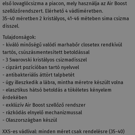
első lovaglócsizma a piacon, mely használja az Air Boost
szellőzőrendszert. Elérhető 4 vádliméretben.
35-40 méretben 2 kristályos, 41-46 méteben sima csizma
dísszel.
Tulajdonságok:
- kiváló minőségű valódi marhabőr closetex rendkívül
tartós, csúszásmentesített betoldással
- 3 Swarovski kristályos csizmadísszel
- cipzárt pozícióban tartó nyelvvel
- antibakteriális áttört talpbetét
- úgy illeszkedik a lábra, mintha méretre készült volna
- elasztikus hátsó betoldás a tökéletes kényelem
érdekében
- exklúzív Air Boost szellőző rendszer
- rázkódás elnyelő mechanizmussal
- Olaszországban készül
XXS-es vádlival: minden méret csak rendelésre (35-40)