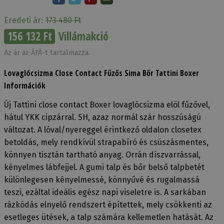
Eredeti ár:
173 480 Ft
156 132 Ft
Villámakció
Az ár az ÁFÁ-t tartalmazza.
Lovaglócsizma Close Contact Fűzős Sima Bőr Tattini Boxer
Információk
Új Tattini close contact Boxer lovaglócsizma elöl fűzővel,
hátul YKK cipzárral. SH, azaz normál szár hosszúságú
változat. A lóval/nyereggel érintkező oldalon closetex
betoldás, mely rendkívül strapabíró és csúszásmentes,
könnyen tisztán tartható anyag. Orrán díszvarrással,
kényelmes lábfejjel. A gumi talp és bőr belső talpbetét
különlegesen kényelmessé, könnyűvé és rugalmassá
teszi, ezáltal ideális egész napi viseletre is. A sarkában
rázkódás elnyelő rendszert építettek, mely csökkenti az
esetleges ütések, a talp számára kellemetlen hatását. Az