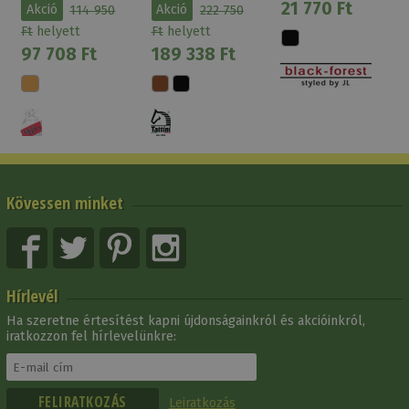
21 770 Ft
Akció
114 950
Akció
222 750
Barna/bézs
Ft
helyett
Ft
helyett
97 708 Ft
189 338 Ft
Kövessen minket
Hírlevél
Ha szeretne értesítést kapni újdonságainkról és akcióinkról,
iratkozzon fel hírlevelünkre:
Leiratkozás