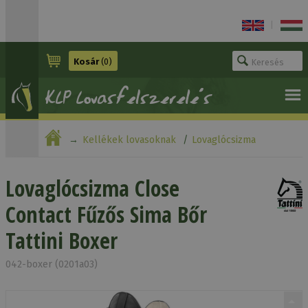
|
Kosár
(0)
Kellékek lovasoknak
Lovaglócsizma
Lovaglócsizma Close Contact Fűzős Sima Bőr Tattini
Lovaglócsizma Close
Contact Fűzős Sima Bőr
Boxer
Tattini Boxer
042-boxer (0201a03)