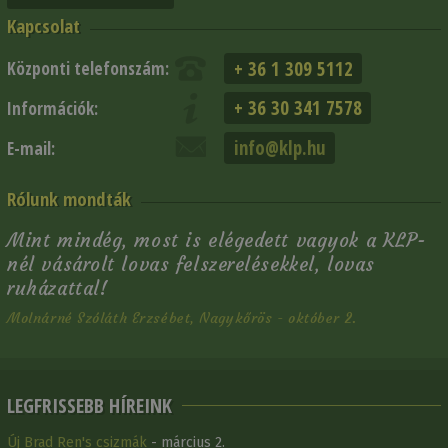
Kapcsolat
+ 36 1 309 5112
Központi telefonszám:
+ 36 30 341 7578
Információk:
info@klp.hu
E-mail:
Rólunk mondták
Mint mindég, most is elégedett vagyok a KLP-
nél vásárolt lovas felszerelésekkel, lovas
ruházattal!
Molnárné Szóláth Erzsébet, Nagykőrös - október 2.
LEGFRISSEBB HÍREINK
Új Brad Ren's csizmák
- március 2.