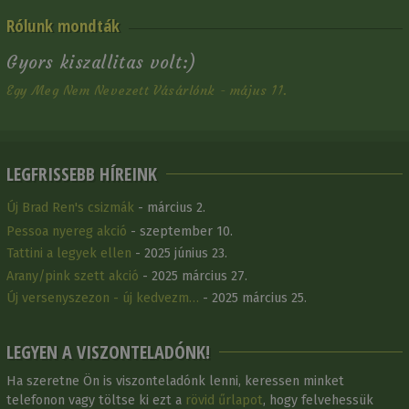
Rólunk mondták
Gyors kiszallitas volt:)
Egy Meg Nem Nevezett Vásárlónk - május 11.
LEGFRISSEBB HÍREINK
Új Brad Ren's csizmák
- március 2.
Pessoa nyereg akció
- szeptember 10.
Tattini a legyek ellen
- 2025 június 23.
Arany/pink szett akció
- 2025 március 27.
Új versenyszezon - új kedvezm…
- 2025 március 25.
LEGYEN A VISZONTELADÓNK!
Ha szeretne Ön is viszonteladónk lenni, keressen minket
telefonon vagy töltse ki ezt a
rövid űrlapot
, hogy felvehessük