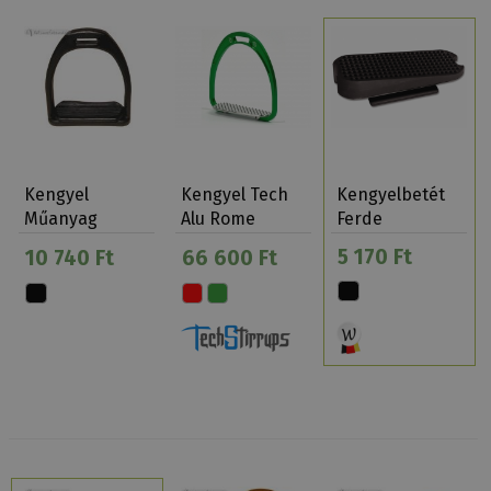
Kengyel
Kengyel Tech
Kengyelbetét
Műanyag
Alu Rome
Ferde
Felnőtt
Galopp/gyerek
Waldhausen
5 170 Ft
10 740 Ft
66 600 Ft