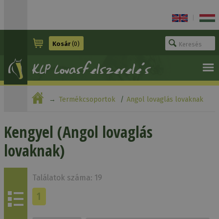
|
Kosár
(0)
Termékcsoportok
Angol lovaglás lovaknak
Kengyel
Kengyel (Angol lovaglás
lovaknak)
Találatok száma: 19
1