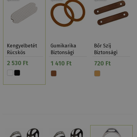
Kengyelbetét
Gumikarika
Bőr Szíj
Rücskös
Biztonsági
Biztonsági
Kengyelhez
Kengyelhez
2 530 Ft
1 410 Ft
720 Ft