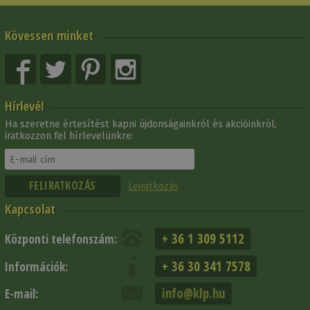
Kövessen minket
Hírlevél
Ha szeretne értesítést kapni újdonságainkról és akcióinkról,
iratkozzon fel hírlevelünkre:
Leiratkozás
Kapcsolat
+ 36 1 309 5112
Központi telefonszám:
+ 36 30 341 7578
Információk:
info@klp.hu
E-mail: