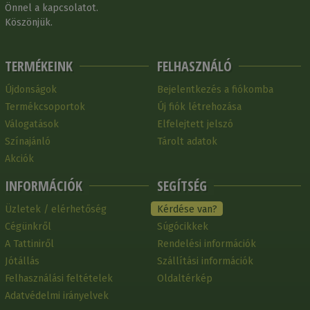
Önnel a kapcsolatot.
Köszönjük.
TERMÉKEINK
FELHASZNÁLÓ
Újdonságok
Bejelentkezés a fiókomba
Termékcsoportok
Új fiók létrehozása
Válogatások
Elfelejtett jelszó
Színajánló
Tárolt adatok
Akciók
INFORMÁCIÓK
SEGÍTSÉG
Üzletek / elérhetőség
Kérdése van?
Cégünkről
Súgócikkek
A Tattiniről
Rendelési információk
Jótállás
Szállítási információk
Felhasználási feltételek
Oldaltérkép
Adatvédelmi irányelvek