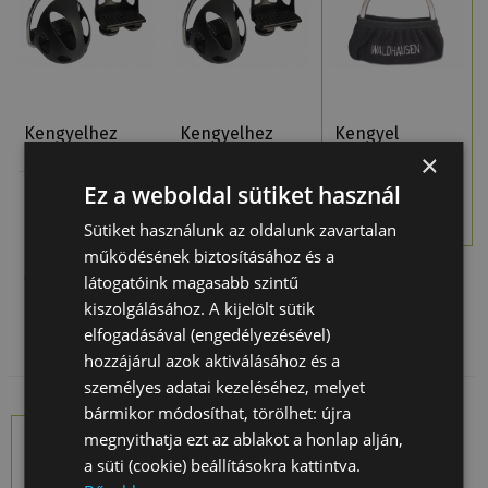
Kengyelhez
Kengyelhez
Kengyel
Lábvédő Daslö
Lábvédő Daslö
Védőhuzat
×
10 Cm
12 Cm
Ez a weboldal sütiket használ
3 460 Ft
11 200 Ft
11 745 Ft
Sütiket használunk az oldalunk zavartalan
működésének biztosításához és a
látogatóink magasabb szintű
kiszolgálásához. A kijelölt sütik
elfogadásával (engedélyezésével)
hozzájárul azok aktiválásához és a
személyes adatai kezeléséhez, melyet
bármikor módosíthat, törölhet: újra
megnyithatja ezt az ablakot a honlap alján,
Előrendelés
Csak rendelésre
a süti (cookie) beállításokra kattintva.