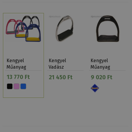
Kengyel
Kengyel
Kengyel
Műanyag
Vadász
Műanyag
Színes
Nikkelezett
Gyerek
13 770 Ft
21 450 Ft
9 020 Ft
Betéttel