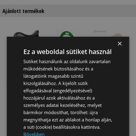
Ajánlott termékek
×
Ez a weboldal sütiket használ
Sütiket használunk az oldalunk zavartalan
működésének biztosításához és a
látogatóink magasabb szintű
Nyereg
Kengyel Tech
Kengyelbetét
kiszolgálásához. A kijelölt sütik
Többcélú
Alu Rome
Rücskös
Milano
Galopp/gyerek
elfogadásával (engedélyezésével)
107 330 Ft
66 600 Ft
2 530 Ft
hozzájárul azok aktiválásához és a
személyes adatai kezeléséhez, melyet
bármikor módosíthat, törölhet: újra
megnyithatja ezt az ablakot a honlap alján,
a süti (cookie) beállításokra kattintva.
Bővebben