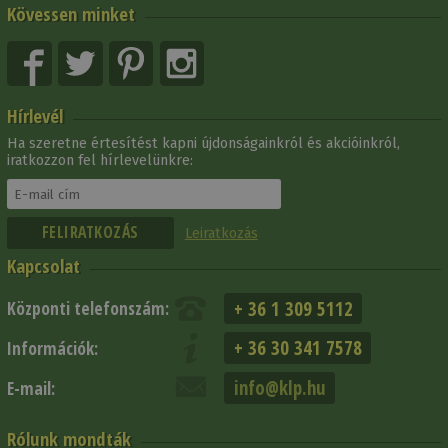
Kövessen minket
Hírlevél
Ha szeretne értesítést kapni újdonságainkról és akcióinkról,
iratkozzon fel hírlevelünkre:
Leiratkozás
Kapcsolat
+ 36 1 309 5112
Központi telefonszám:
+ 36 30 341 7578
Információk:
info@klp.hu
E-mail:
Rólunk mondták