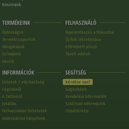
Köszönjük.
TERMÉKEINK
FELHASZNÁLÓ
Újdonságok
Bejelentkezés a fiókomba
Termékcsoportok
Új fiók létrehozása
Válogatások
Elfelejtett jelszó
Színajánló
Tárolt adatok
Akciók
INFORMÁCIÓK
SEGÍTSÉG
Üzletek / elérhetőség
Kérdése van?
Cégünkről
Súgócikkek
A Tattiniről
Rendelési információk
Jótállás
Szállítási információk
Felhasználási feltételek
Oldaltérkép
Adatvédelmi irányelvek