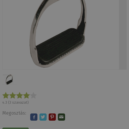
4.3
(
3
szavazat)
Megosztás: