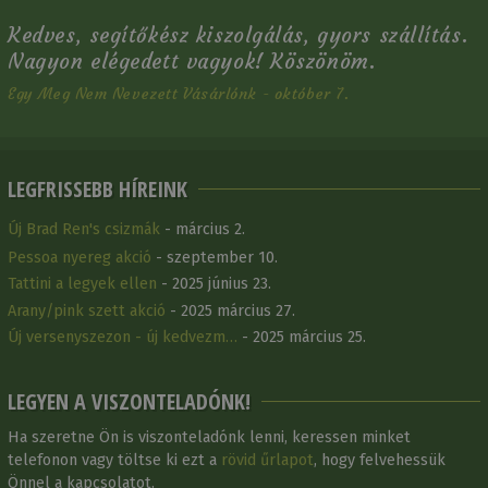
Kedves, segítőkész kiszolgálás, gyors szállítás.
Nagyon elégedett vagyok! Köszönöm.
Egy Meg Nem Nevezett Vásárlónk - október 7.
LEGFRISSEBB HÍREINK
Új Brad Ren's csizmák
- március 2.
Pessoa nyereg akció
- szeptember 10.
Tattini a legyek ellen
- 2025 június 23.
Arany/pink szett akció
- 2025 március 27.
Új versenyszezon - új kedvezm…
- 2025 március 25.
LEGYEN A VISZONTELADÓNK!
Ha szeretne Ön is viszonteladónk lenni, keressen minket
telefonon vagy töltse ki ezt a
rövid űrlapot
, hogy felvehessük
Önnel a kapcsolatot.