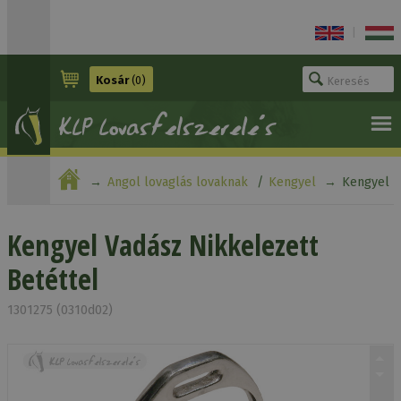
|
Kosár
(0)
Angol lovaglás lovaknak
Kengyel
Kengyel
Vadász Nikkelezett Betéttel
Kengyel Vadász Nikkelezett
Betéttel
1301275 (0310d02)