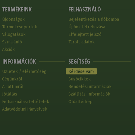
TERMÉKEINK
FELHASZNÁLÓ
Újdonságok
Bejelentkezés a fiókomba
Termékcsoportok
Új fiók létrehozása
Válogatások
Elfelejtett jelszó
Színajánló
Tárolt adatok
Akciók
INFORMÁCIÓK
SEGÍTSÉG
Üzletek / elérhetőség
Kérdése van?
Cégünkről
Súgócikkek
A Tattiniről
Rendelési információk
Jótállás
Szállítási információk
Felhasználási feltételek
Oldaltérkép
Adatvédelmi irányelvek