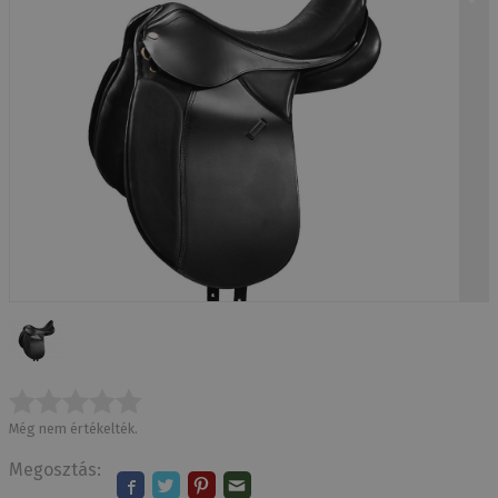
Még nem értékelték.
Megosztás: