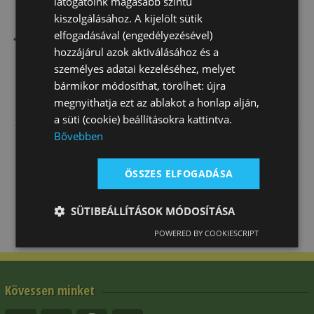
látogatóink magasabb szintű
kiszolgálásához. A kijelölt sütik
elfogadásával (engedélyezésével)
hozzájárul azok aktiválásához és a
személyes adatai kezeléséhez, melyet
bármikor módosíthat, törölhet: újra
Kantárfejszíj
Nyeregalátét
Zabla
megnyithatja ezt az ablakot a honlap alján,
Daslö Díjlovas
Díjlovagló
Nagykantárhoz
a süti (cookie) beállításokra kattintva.
Kantárhoz
Daslö
Alacsony
Bővebben
7 430 Ft
11 590 Ft
21 700 Ft
ÖSSZES ELFOGADÁSA
SÜTIBEÁLLÍTÁSOK MÓDOSÍTÁSA
POWERED BY COOKIESCRIPT
Kövessen minket