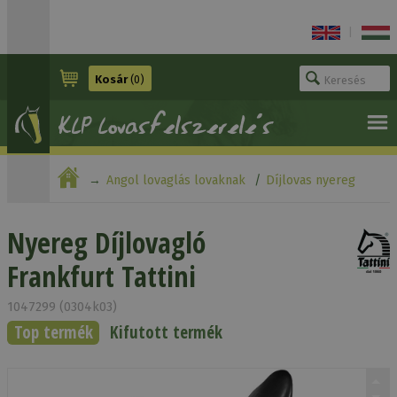
|
Kosár
(0)
Angol lovaglás lovaknak
Díjlovas nyereg
Nyereg Díjlovagló Frankfurt Tattini
Nyereg Díjlovagló
Frankfurt Tattini
1047299 (0304k03)
Top termék
Kifutott termék