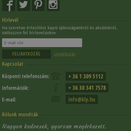
Hírlevél
Ha szeretne értesítést kapni újdonságainkról és akcióinkról,
iratkozzon fel hírlevelünkre:
Leiratkozás
Kapcsolat
+ 36 1 309 5112
Központi telefonszám:
+ 36 30 341 7578
Információk:
info@klp.hu
E-mail:
Rólunk mondták
Nagyon kedvesek, gyorsan megérkezett.