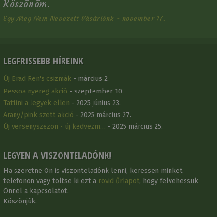
Köszönöm.
Egy Meg Nem Nevezett Vásárlónk - november 17.
LEGFRISSEBB HÍREINK
Új Brad Ren's csizmák
- március 2.
Pessoa nyereg akció
- szeptember 10.
Tattini a legyek ellen
- 2025 június 23.
Arany/pink szett akció
- 2025 március 27.
Új versenyszezon - új kedvezm…
- 2025 március 25.
LEGYEN A VISZONTELADÓNK!
Ha szeretne Ön is viszonteladónk lenni, keressen minket
telefonon vagy töltse ki ezt a
rövid űrlapot
, hogy felvehessük
Önnel a kapcsolatot.
Köszönjük.