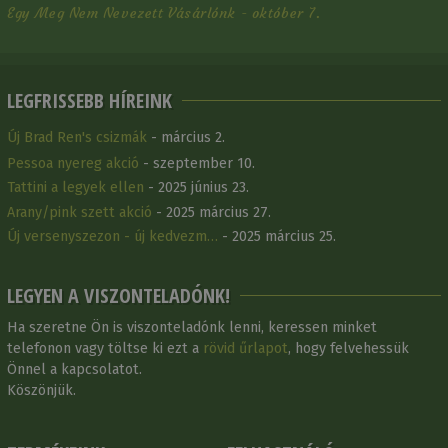
Egy Meg Nem Nevezett Vásárlónk - október 7.
LEGFRISSEBB HÍREINK
Új Brad Ren's csizmák
- március 2.
Pessoa nyereg akció
- szeptember 10.
Tattini a legyek ellen
- 2025 június 23.
Arany/pink szett akció
- 2025 március 27.
Új versenyszezon - új kedvezm…
- 2025 március 25.
LEGYEN A VISZONTELADÓNK!
Ha szeretne Ön is viszonteladónk lenni, keressen minket
telefonon vagy töltse ki ezt a
rövid űrlapot
, hogy felvehessük
Önnel a kapcsolatot.
Köszönjük.