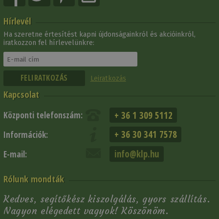
Hírlevél
Ha szeretne értesítést kapni újdonságainkról és akcióinkról,
iratkozzon fel hírlevelünkre:
Leiratkozás
Kapcsolat
+ 36 1 309 5112
Központi telefonszám:
+ 36 30 341 7578
Információk:
info@klp.hu
E-mail:
Rólunk mondták
Kedves, segítőkész kiszolgálás, gyors szállítás.
Nagyon elégedett vagyok! Köszönöm.