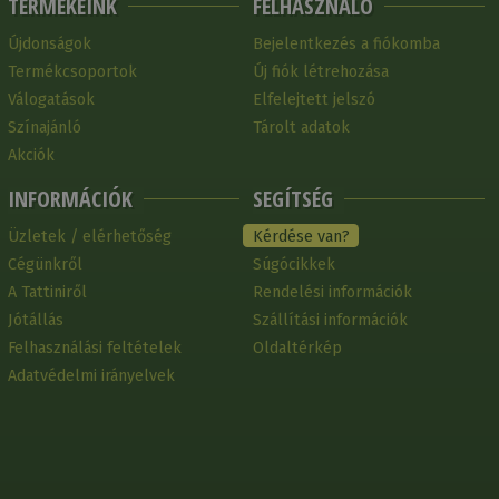
TERMÉKEINK
FELHASZNÁLÓ
Újdonságok
Bejelentkezés a fiókomba
Termékcsoportok
Új fiók létrehozása
Válogatások
Elfelejtett jelszó
Színajánló
Tárolt adatok
Akciók
INFORMÁCIÓK
SEGÍTSÉG
Üzletek / elérhetőség
Kérdése van?
Cégünkről
Súgócikkek
A Tattiniről
Rendelési információk
Jótállás
Szállítási információk
Felhasználási feltételek
Oldaltérkép
Adatvédelmi irányelvek