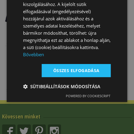
kiszolgálásához. A kijelölt sütik
elfogadásával (engedélyezésével)
hozzájárul azok aktiválásához és a
személyes adatai kezeléséhez, melyet
bármikor módosíthat, törölhet: újra
Lovas Verseny
Lovas Verseny
Lovas Verseny
megnyithatja ezt az ablakot a honlap alján,
Zakó Tattini
Zakó Tattini
Zakó Fiú/lány
a süti (cookie) beállításokra kattintva.
Női Auriga
Női Luna
Plutone Sup…
64 600 Ft
Akció
87 690
Akció
51 300 Ft
Bővebben
Ft
helyett
helyett
74 536 Ft
43 605 Ft
ÖSSZES ELFOGADÁSA
SÜTIBEÁLLÍTÁSOK MÓDOSÍTÁSA
POWERED BY COOKIESCRIPT
Kövessen minket