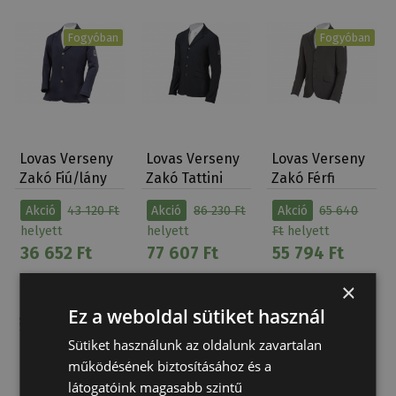
Fogyóban
Fogyóban
Lovas Verseny
Lovas Verseny
Lovas Verseny
Zakó Fiú/lány
Zakó Tattini
Zakó Férfi
Sole Tattini
Férfi Sirio
Mercurio
Akció
43 120 Ft
Akció
86 230 Ft
Akció
65 640
Super…
helyett
helyett
Ft
helyett
36 652 Ft
77 607 Ft
55 794 Ft
×
Ez a weboldal sütiket használ
Sütiket használunk az oldalunk zavartalan
működésének biztosításához és a
Fogyóban
Fogyóban
látogatóink magasabb szintű