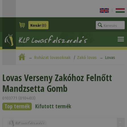
|
Kosár
(0)
Ruházat lovasoknak
Zakó lovas
Lovas
Verseny Zakóhoz Felnőtt Mandzsetta Gomb
Lovas Verseny Zakóhoz Felnőtt
Mandzsetta Gomb
0103771 (0104i03)
Top termék
Kifutott termék