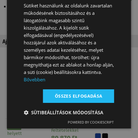
Sütiket használunk az oldalunk zavartalan
Díjugrató versenyre / Lovas kobak és védőmellény
működésének biztosításához és a
díjugratáshoz
látogatóink magasabb szintű
kiszolgálásához. A kijelölt sütik
elfogadásával (engedélyezésével)
Ajánlott termékek
hozzájárul azok aktiválásához és a
személyes adatai kezeléséhez, melyet
bármikor módosíthat, törölhet: újra
megnyithatja ezt az ablakot a honlap alján,
Top
a süti (cookie) beállításokra kattintva.
Bővebben
ÖSSZES ELFOGADÁSA
Lovas Póló Női
Lovaglókobak
Lovaglókobak
SÜTIBEÁLLÍTÁSOK MÓDOSÍTÁSA
Csillogós
Tattini Széles
Tattini Széles
Cipzár
Ellenzős Ar…
Ellenzős Ca…
POWERED BY COOKIESCRIPT
Akció*
80 870 Ft
Akció
23 360 Ft
Feltételekkel
helyett