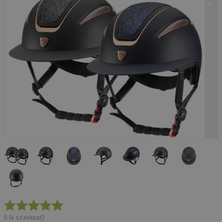
5
(
4
szavazat)