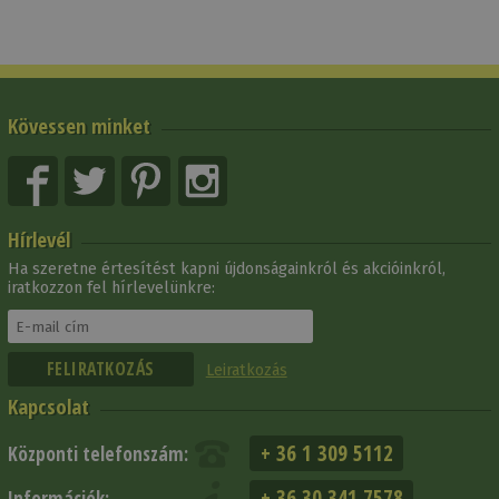
Kövessen minket
Hírlevél
Ha szeretne értesítést kapni újdonságainkról és akcióinkról,
iratkozzon fel hírlevelünkre:
Leiratkozás
Kapcsolat
+ 36 1 309 5112
Központi telefonszám:
+ 36 30 341 7578
Információk: