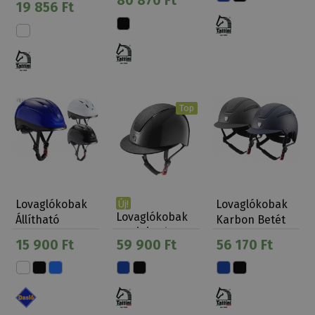
80 870 Ft
19 856 Ft
Top
Lovaglókobak
Lovaglókobak
Új!
Lovaglókobak
Állítható
Karbon Betét
Tattini Selene
Fényes Daslö
Marte Tattini
15 900 Ft
59 900 Ft
56 170 Ft
Széles …