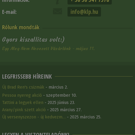
info@klp.hu
E-mail:
Rólunk mondták
Gyors kiszallitas volt:)
Egy Meg Nem Nevezett Vásárlónk - május 11.
LEGFRISSEBB HÍREINK
Új Brad Ren's csizmák
- március 2.
Pessoa nyereg akció
- szeptember 10.
Tattini a legyek ellen
- 2025 június 23.
Arany/pink szett akció
- 2025 március 27.
Új versenyszezon - új kedvezm…
- 2025 március 25.
LEGYEN A VISZONTELADÓNK!