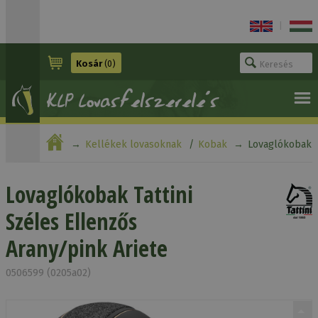
|
Kosár
(0)
Kellékek lovasoknak
Kobak
Lovaglókobak
Tattini Széles Ellenzős Arany/pink Ariete
Lovaglókobak Tattini
Széles Ellenzős
Arany/pink Ariete
0506599 (0205a02)