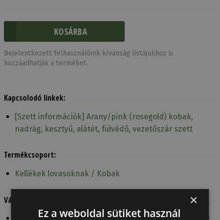
Bejelentkezett felhasználóink kívánság listájukhoz is
hozzáadhatják a terméket.
Kapcsolodó linkek:
[Szett információk] Arany/pink (rosegold) kobak,
nadrág, kesztyű, alátét, fülvédő, vezetőszár szett
Termékcsoport:
Kellékek lovasoknak / Kobak
×
Válogatások:
Ez a weboldal sütiket használ
Tattini top lovas termék / Védőfelszerelés lovasoknak