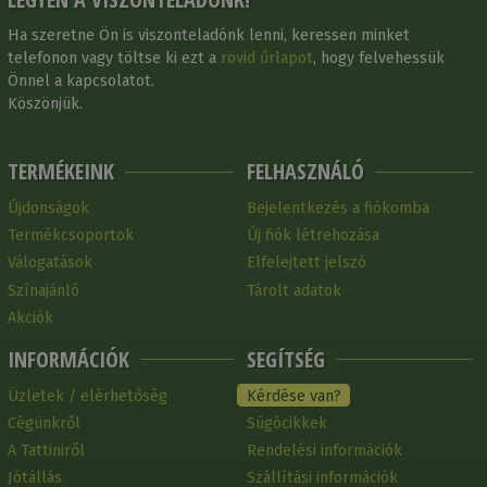
Ha szeretne Ön is viszonteladónk lenni, keressen minket
telefonon vagy töltse ki ezt a
rövid űrlapot
, hogy felvehessük
Önnel a kapcsolatot.
Köszönjük.
TERMÉKEINK
FELHASZNÁLÓ
Újdonságok
Bejelentkezés a fiókomba
Termékcsoportok
Új fiók létrehozása
Válogatások
Elfelejtett jelszó
Színajánló
Tárolt adatok
Akciók
INFORMÁCIÓK
SEGÍTSÉG
Üzletek / elérhetőség
Kérdése van?
Cégünkről
Súgócikkek
A Tattiniről
Rendelési információk
Jótállás
Szállítási információk