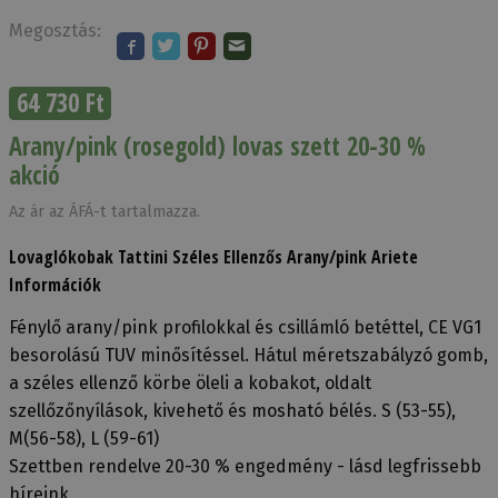
Megosztás:
64 730 Ft
Arany/pink (rosegold) lovas szett 20-30 %
akció
Az ár az ÁFÁ-t tartalmazza.
Lovaglókobak Tattini Széles Ellenzős Arany/pink Ariete
Információk
Fénylő arany/pink profilokkal és csillámló betéttel, CE VG1
besorolású TUV minősítéssel. Hátul méretszabályzó gomb,
a széles ellenző körbe öleli a kobakot, oldalt
szellőzőnyílások, kivehető és mosható bélés. S (53-55),
M(56-58), L (59-61)
Szettben rendelve 20-30 % engedmény - lásd legfrissebb
híreink