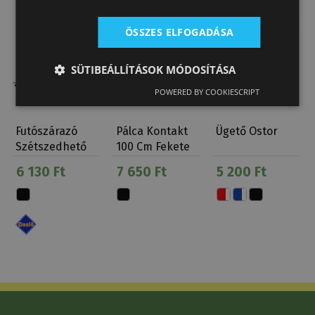
ÖSSZES ELFOGADÁSA
SÜTIBEÁLLÍTÁSOK MÓDOSÍTÁSA
POWERED BY COOKIESCRIPT
Futószárazó
Pálca Kontakt
Ügető Ostor
Szétszedhető
100 Cm Fekete
Ostor Daslö
6 130 Ft
7 650 Ft
5 200 Ft