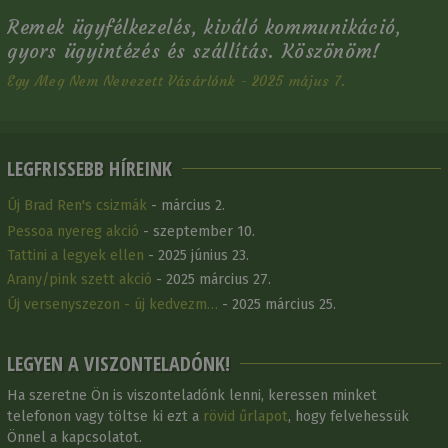
Remek ügyfélkezelés, kiváló kommunikáció,
gyors ügyintézés és szállítás. Köszönöm!
Egy Meg Nem Nevezett Vásárlónk - 2025 május 7.
LEGFRISSEBB HÍREINK
Új Brad Ren's csizmák
- március 2.
Pessoa nyereg akció
- szeptember 10.
Tattini a legyek ellen
- 2025 június 23.
Arany/pink szett akció
- 2025 március 27.
Új versenyszezon - új kedvezm…
- 2025 március 25.
LEGYEN A VISZONTELADÓNK!
Ha szeretne Ön is viszonteladónk lenni, keressen minket
telefonon vagy töltse ki ezt a
rövid űrlapot
, hogy felvehessük
Önnel a kapcsolatot.