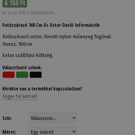
6 150 Ft
Az ár az ÁFÁ-t tartalmazza.
Futószárazó 160 Cm-Es Ostor Daslö Információk
Futószárazó ostor, fonott nylon műanyag fogóval.
Hossz: 160cm
Extra szállítási költség.
Választható színek:
Kérdése van a termékkel kapcsolatban?
Tegye fel bátran!
Szín:
Méret: