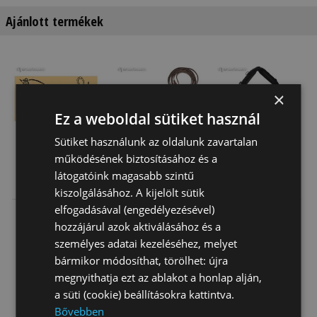
Ajánlott termékek
×
Ez a weboldal sütiket használ
Sütiket használunk az oldalunk zavartalan
működésének biztosításához és a
látogatóink magasabb szintű
Kiképzőszár
Segédszár Bőr
Futószárazó
Elasztikus
Heveder
kiszolgálásához. A kijelölt sütik
Neopren
elfogadásával (engedélyezésével)
5 200 Ft
9 320 Ft
32 840 Ft
hozzájárul azok aktiválásához és a
személyes adatai kezeléséhez, melyet
bármikor módosíthat, törölhet: újra
megnyithatja ezt az ablakot a honlap alján,
a süti (cookie) beállításokra kattintva.
Bővebben