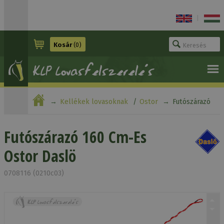
|
Kosár
(0)
Kellékek lovasoknak
Ostor
Futószárazó
160 Cm-Es Ostor Daslö
Futószárazó 160 Cm-Es
Ostor Daslö
0708116 (0210c03)