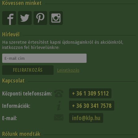
Kövessen minket
Hírlevél
Ha szeretne értesítést kapni újdonságainkról és akcióinkról,
iratkozzon fel hírlevelünkre:
Leiratkozás
Kapcsolat
+ 36 1 309 5112
Központi telefonszám:
+ 36 30 341 7578
Információk:
info@klp.hu
E-mail:
Rólunk mondták