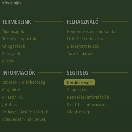
Köszönjük.
TERMÉKEINK
FELHASZNÁLÓ
Újdonságok
Bejelentkezés a fiókomba
Termékcsoportok
Új fiók létrehozása
Válogatások
Elfelejtett jelszó
Színajánló
Tárolt adatok
Akciók
INFORMÁCIÓK
SEGÍTSÉG
Üzletek / elérhetőség
Kérdése van?
Cégünkről
Súgócikkek
A Tattiniről
Rendelési információk
Jótállás
Szállítási információk
Felhasználási feltételek
Oldaltérkép
Adatvédelmi irányelvek