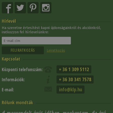
Hírlevél
Ha szeretne értesítést kapni újdonságainkról és akcióinkról,
iratkozzon fel hírlevelünkre:
Leiratkozás
Kapcsolat
+ 36 1 309 5112
Központi telefonszám:
+ 36 30 341 7578
Információk:
info@klp.hu
E-mail:
Rólunk mondták
A megrendelt árút időben, megkaptam. Az árú