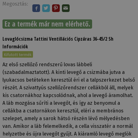
Megosztás:
Ez a termék már nem elérhető.
Lovaglócsizma Tattini Ventillációs Cipzáras 36-45/2 Sh
Információk
Kifutott termék
Az első szellőző rendszerű lovas lábbeli
(szabadalmaztatott). A kinti levegő a csizmába jutva a
lyukacsos betéteken keresztül éri el a talpszerkezet belső
részét. A szivattyús szellőzőrendszer cellákból áll, melyek
kis csatornákhoz kapcsolódnak, ahol a levegő áramolhat.
A láb mozgása sűríti a levegőt, és így az benyomul a
cellákba a csatornákon keresztül, eléri a membrános
szelepet, amely a sarok hátsó részén lévő mélyedésben
van. Amikor a láb felemelkedik, a cella visszatér a normál
helyzetbe és újra levegőt gyűjt. A kiáramló levegő meglök