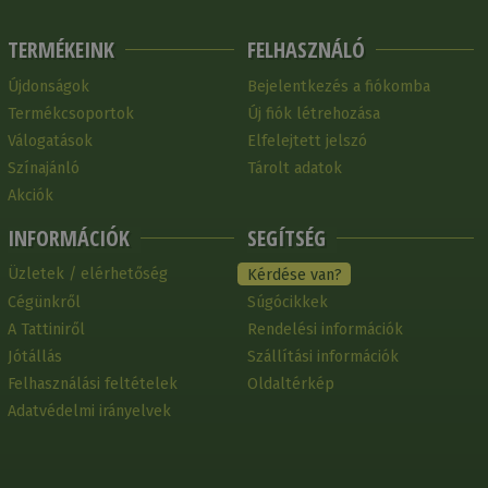
TERMÉKEINK
FELHASZNÁLÓ
Újdonságok
Bejelentkezés a fiókomba
Termékcsoportok
Új fiók létrehozása
Válogatások
Elfelejtett jelszó
Színajánló
Tárolt adatok
Akciók
INFORMÁCIÓK
SEGÍTSÉG
Üzletek / elérhetőség
Kérdése van?
Cégünkről
Súgócikkek
A Tattiniről
Rendelési információk
Jótállás
Szállítási információk
Felhasználási feltételek
Oldaltérkép
Adatvédelmi irányelvek