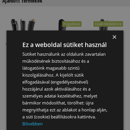
Ajánlott termékek
Fogyóban
Csak rendelésre
×
Ez a weboldal sütiket használ
Sütiket használunk az oldalunk zavartalan
működésének biztosításához és a
Lovaglócsizma
Lovaglócsizma
Lovaglócsizma
látogatóink magasabb szintű
Fűzős
Thermo Póló
Close Contact
kiszolgálásához. A kijelölt sütik
Csúszásmentes
Fűzős Nyomo…
36 140 Ft
Akció
183 600
Akció
153 900
elfogadásával (engedélyezésével)
Tatti…
Ft
helyett
Ft
helyett
hozzájárul azok aktiválásához és a
165 240 Ft
148 842 Ft
személyes adatai kezeléséhez, melyet
bármikor módosíthat, törölhet: újra
megnyithatja ezt az ablakot a honlap alján,
a süti (cookie) beállításokra kattintva.
Bővebben