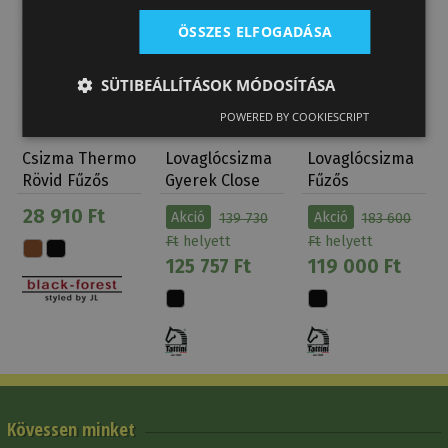
Csak rendelésre
ÖSSZES ELFOGADÁSA
SÜTIBEÁLLÍTÁSOK MÓDOSÍTÁSA
POWERED BY COOKIESCRIPT
Csizma Thermo
Lovaglócsizma
Lovaglócsizma
Rövid Fűzős
Gyerek Close
Fűzős
Black-Forest
Contact Fűző…
Csúszásmentes
28 910 Ft
Akció
139 730
Akció
183 600
Tatti…
Ft
helyett
Ft
helyett
125 757 Ft
119 000 Ft
Kövessen minket