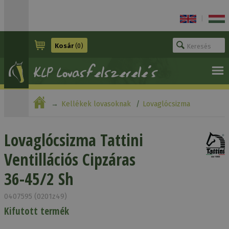
|
Kosár
(0)
Kellékek lovasoknak
Lovaglócsizma
Lovaglócsizma Tattini Ventillációs Cipzáras 36-45/2 Sh
Lovaglócsizma Tattini
Ventillációs Cipzáras
36-45/2 Sh
0407595 (0201z49)
Kifutott termék