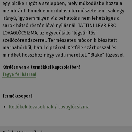
egy picike rugót a szelepben, mely működésbe hozza a
membránt. Ennek elmozdulása természetesen csak egy
irányú, így semmilyen víz behatolás nem lehetséges a
sarok hátsó részén lévő nyílásnál. TATTINI LEVRIERO
LOVAGLÓCSIZMA, az egyedülálló "légsűrítős"
szellőzőrendszerrel. Természetes módon kikészített
marhabőrből, hátul cipzárral. Kétféle szárhosszal és
mindkét hosszhoz négy vádli mérettel. "Blake" tűzéssel.
Kérdése van a termékkel kapcsolatban?
Tegye fel bátran!
Termékcsoport:
Kellékek lovasoknak / Lovaglócsizma