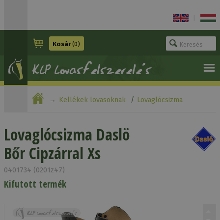
|
Kosár
(0)
Kellékek lovasoknak
Lovaglócsizma
Lovaglócsizma Daslö Bőr Cipzárral Xs
Lovaglócsizma Daslö
Bőr Cipzárral Xs
0401734 (0201z47)
Kifutott termék