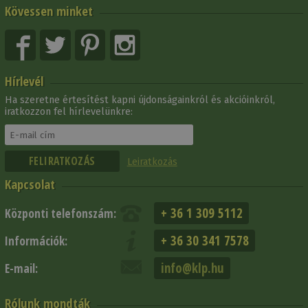
Kövessen minket
Hírlevél
Ha szeretne értesítést kapni újdonságainkról és akcióinkról,
iratkozzon fel hírlevelünkre:
Leiratkozás
Kapcsolat
+ 36 1 309 5112
Központi telefonszám:
+ 36 30 341 7578
Információk:
info@klp.hu
E-mail:
Rólunk mondták