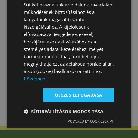
Sütiket használunk az oldalunk zavartalan
működésének biztosításához és a
látogatóink magasabb szintű
kiszolgálásához. A kijelölt sütik
elfogadásával (engedélyezésével)
hozzájárul azok aktiválásához és a
személyes adatai kezeléséhez, melyet
bármikor módosíthat, törölhet: újra
Lovaglócsizma
Lovaglócsizma
Csizma
megnyithatja ezt az ablakot a honlap alján,
Close Contact
Gumi Black-
Western Brad
a süti (cookie) beállításokra kattintva.
Fűzős Nyomo…
Forest
Ren's Világos
21 770 Ft
Akció
165 380
Akció
78 900
Bővebben
Barna
Ft
helyett
Ft
helyett
140 573 Ft
67 065 Ft
ÖSSZES ELFOGADÁSA
SÜTIBEÁLLÍTÁSOK MÓDOSÍTÁSA
POWERED BY COOKIESCRIPT