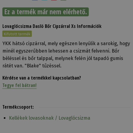
Ez a termék már nem elérhető.
Lovaglócsizma Daslö Bőr Cipzárral Xs Információk
Kifutott termék
YKK hátsó cipzárral, mely egészen lenyúlik a sarokig, hogy
minél egyszerűbben lehessen a csizmát felvenni. Bőr
béléssel és bőr talppal, melynek felén jól tapadó gumis
rátét van. "Blake" tűzéssel.
Kérdése van a termékkel kapcsolatban?
Tegye fel bátran!
Termékcsoport:
Kellékek lovasoknak / Lovaglócsizma