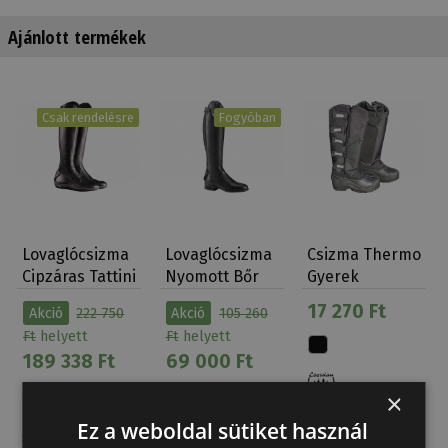
Ajánlott termékek
Csak rendelésre
Fogyóban
Lovaglócsizma
Lovaglócsizma
Csizma Thermo
Cipzáras Tattini
Nyomott Bőr
Gyerek
Segugio
Tattini Bracco
Loesdau
17 270 Ft
Akció
222 750
Akció
105 260
Ft
helyett
Ft
helyett
189 338 Ft
69 000 Ft
×
Ez a weboldal sütiket használ