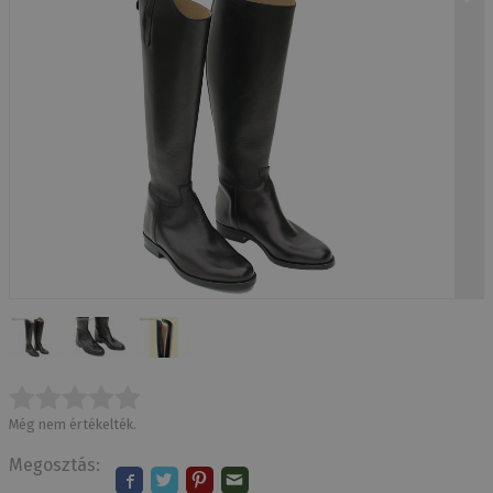
Még nem értékelték.
Megosztás: