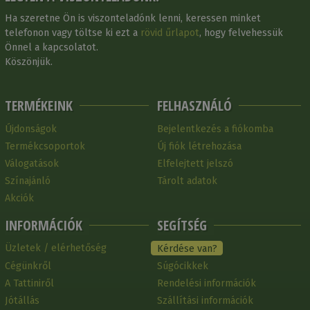
Ha szeretne Ön is viszonteladónk lenni, keressen minket
telefonon vagy töltse ki ezt a
rövid űrlapot
, hogy felvehessük
Önnel a kapcsolatot.
Köszönjük.
TERMÉKEINK
FELHASZNÁLÓ
Újdonságok
Bejelentkezés a fiókomba
Termékcsoportok
Új fiók létrehozása
Válogatások
Elfelejtett jelszó
Színajánló
Tárolt adatok
Akciók
INFORMÁCIÓK
SEGÍTSÉG
Üzletek / elérhetőség
Kérdése van?
Cégünkről
Súgócikkek
A Tattiniről
Rendelési információk
Jótállás
Szállítási információk