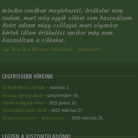
minden rendben megérkezett. értékelni nem
tudom, mert még egyik cikket sem használtam.
Azért adtam négy csillagot mert olyankor
kértek tőlem értékelést amikor még nem
használtam a cikkeket.
Egy Meg Nem Nevezett Vásárlónk - október 23.
LEGFRISSEBB HÍREINK
Új Brad Ren's csizmák
- március 2.
Pessoa nyereg akció
- szeptember 10.
Tattini a legyek ellen
- 2025 június 23.
Arany/pink szett akció
- 2025 március 27.
Új versenyszezon - új kedvezm…
- 2025 március 25.
LEGYEN A VISZONTELADÓNK!