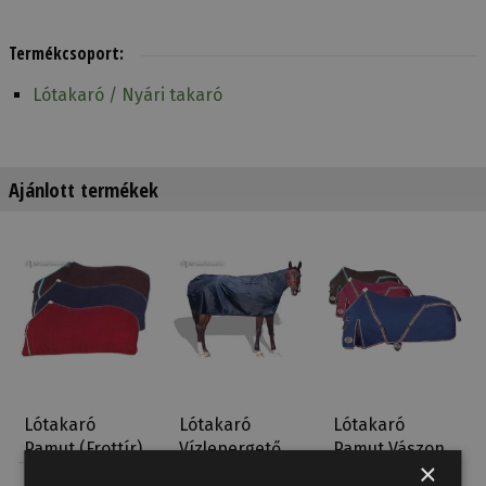
Termékcsoport:
Lótakaró / Nyári takaró
Ajánlott termékek
Lótakaró
Lótakaró
Lótakaró
Pamut (Frottír)
Vízlepergető
Pamut Vászon
×
Izzadságszívó
Daslö
Tattini Egy