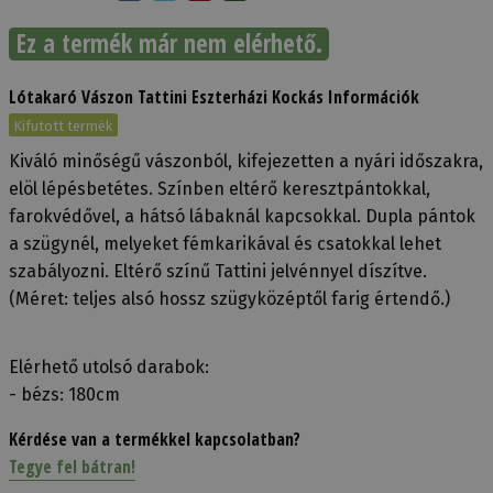
Ez a termék már nem elérhető.
Lótakaró Vászon Tattini Eszterházi Kockás Információk
Kifutott termék
Kiváló minőségű vászonból, kifejezetten a nyári időszakra,
elöl lépésbetétes. Színben eltérő keresztpántokkal,
farokvédővel, a hátsó lábaknál kapcsokkal. Dupla pántok
a szügynél, melyeket fémkarikával és csatokkal lehet
szabályozni. Eltérő színű Tattini jelvénnyel díszítve.
(Méret: teljes alsó hossz szügyközéptől farig értendő.)
Elérhető utolsó darabok:
- bézs: 180cm
Kérdése van a termékkel kapcsolatban?
Tegye fel bátran!