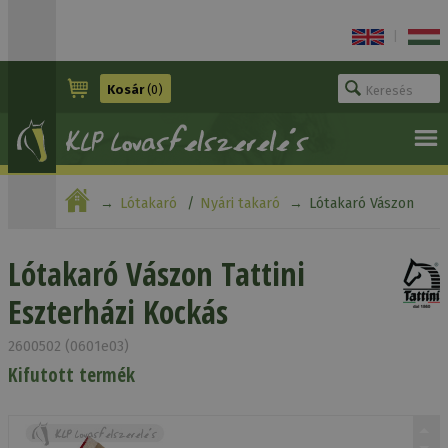
|
Kosár
(0)
Lótakaró
Nyári takaró
Lótakaró Vászon
Tattini Eszterházi Kockás
Lótakaró Vászon Tattini
Eszterházi Kockás
2600502 (0601e03)
Kifutott termék