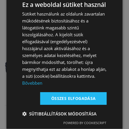
26 900 Ft
24 590 Ft
25 450 Ft
…
Színű
Ez a weboldal sütiket használ
Sütiket használunk az oldalunk zavartalan
működésének biztosításához és a
látogatóink magasabb szintű
kiszolgálásához. A kijelölt sütik
elfogadásával (engedélyezésével)
hozzájárul azok aktiválásához és a
személyes adatai kezeléséhez, melyet
bármikor módosíthat, törölhet: újra
megnyithatja ezt az ablakot a honlap alján,
a süti (cookie) beállításokra kattintva.
Bővebben
Lótakaró
ÖSSZES ELFOGADÁSA
Karám
Béleletlen
41 445 Ft
SÜTIBEÁLLÍTÁSOK MÓDOSÍTÁSA
Tattini
POWERED BY COOKIESCRIPT