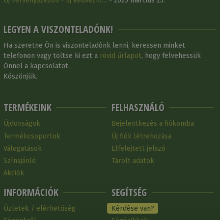
Új versenyszezon - új kedvezm…
- 2025 március 25.
LEGYEN A VISZONTELADÓNK!
Ha szeretne Ön is viszonteladónk lenni, keressen minket
telefonon vagy töltse ki ezt a
rövid űrlapot
, hogy felvehessük
Önnel a kapcsolatot.
Köszönjük.
TERMÉKEINK
FELHASZNÁLÓ
Újdonságok
Bejelentkezés a fiókomba
Termékcsoportok
Új fiók létrehozása
Válogatások
Elfelejtett jelszó
Színajánló
Tárolt adatok
Akciók
INFORMÁCIÓK
SEGÍTSÉG
Üzletek / elérhetőség
Kérdése van?