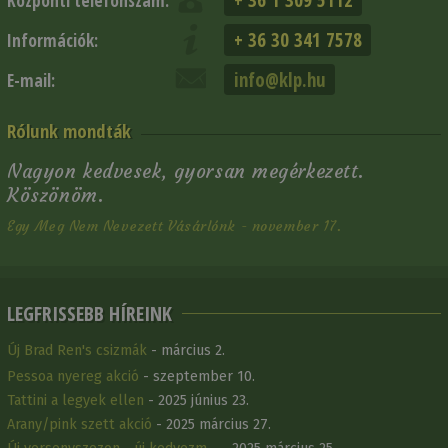
+ 36 1 309 5112
Központi telefonszám:
+ 36 30 341 7578
Információk:
info@klp.hu
E-mail:
Rólunk mondták
Nagyon kedvesek, gyorsan megérkezett.
Köszönöm.
Egy Meg Nem Nevezett Vásárlónk - november 17.
LEGFRISSEBB HÍREINK
Új Brad Ren's csizmák
- március 2.
Pessoa nyereg akció
- szeptember 10.
Tattini a legyek ellen
- 2025 június 23.
Arany/pink szett akció
- 2025 március 27.