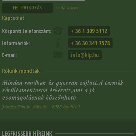
Leiratkozás
Kapcsolat
+ 36 1 309 5112
Központi telefonszám:
+ 36 30 341 7578
Információk:
info@klp.hu
E-mail:
Rólunk mondták
Minden rendben és gyorsan zajlott.A termék
sérülésmentesen érkezett,ami a jó
csomagolásnak köszönhető
Juhász Tünde, Sárvár - 2025 április 1.
LEGFRISSEBB HÍREINK