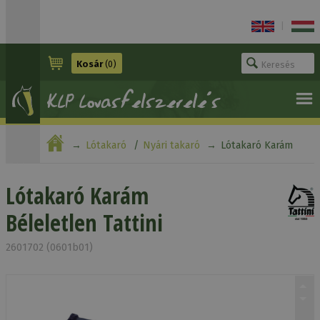
|
Kosár
(0)
Lótakaró
Nyári takaró
Lótakaró Karám
Béleletlen Tattini
Lótakaró Karám
Béleletlen Tattini
2601702 (0601b01)