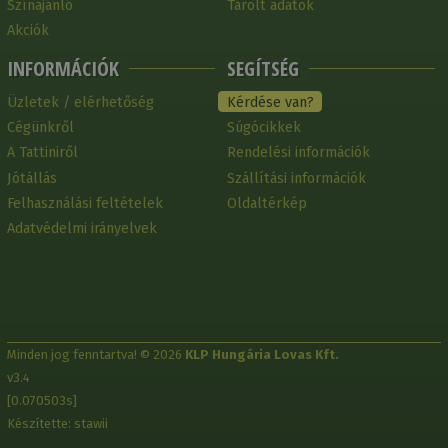
Színajánló
Tárolt adatok
Akciók
INFORMÁCIÓK
SEGÍTSÉG
Üzletek / elérhetőség
Kérdése van?
Cégünkről
Súgócikkek
A Tattiniről
Rendelési információk
Jótállás
Szállítási információk
Felhasználási feltételek
Oldaltérkép
Adatvédelmi irányelvek
Minden jog fenntartva! © 2026
KLP Hungária Lovas Kft.
v3.4
[0.070503s]
Készítette: stawii