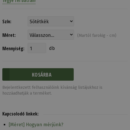
Tegye fel bátran!
Szín:
Méret:
(Martól farokig - cm)
Mennyiség:
db
Bejelentkezett felhasználóink kívánság listájukhoz is
hozzáadhatják a terméket.
Kapcsolodó linkek:
[Méret] Hogyan mérjünk?