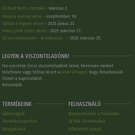
Új Brad Ren's csizmák
- március 2.
Pessoa nyereg akció
- szeptember 10.
Tattini a legyek ellen
- 2025 június 23.
Arany/pink szett akció
- 2025 március 27.
Új versenyszezon - új kedvezm…
- 2025 március 25.
LEGYEN A VISZONTELADÓNK!
Ha szeretne Ön is viszonteladónk lenni, keressen minket
telefonon vagy töltse ki ezt a
rövid űrlapot
, hogy felvehessük
Önnel a kapcsolatot.
Köszönjük.
TERMÉKEINK
FELHASZNÁLÓ
Újdonságok
Bejelentkezés a fiókomba
Termékcsoportok
Új fiók létrehozása
Válogatások
Elfelejtett jelszó