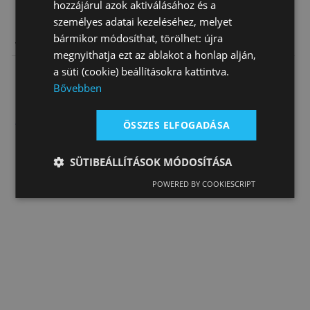
hozzájárul azok aktiválásához és a
személyes adatai kezeléséhez, melyet
Lótakaró
Lótakaró
Lótakaró
bármikor módosíthat, törölhet: újra
Vízlepergető
Pamut (Frottír)
Pamut Vászon
megnyithatja ezt az ablakot a honlap alján,
Daslö
Izzadságszívó
Tattini Egy
24 590 Ft
26 900 Ft
25 450 Ft
a süti (cookie) beállításokra kattintva.
…
Színű
Bővebben
ÖSSZES ELFOGADÁSA
SÜTIBEÁLLÍTÁSOK MÓDOSÍTÁSA
POWERED BY COOKIESCRIPT