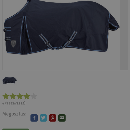
4
(
1
szavazat)
Megosztás: