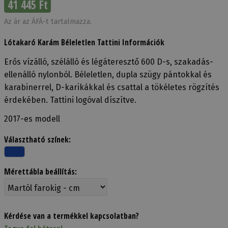
41 445 Ft
Az ár az ÁFÁ-t tartalmazza.
Lótakaró Karám Béleletlen Tattini Információk
Erős vízálló, szélálló és légáteresztő 600 D-s, szakadás-
ellenálló nylonból. Béleletlen, dupla szügy pántokkal és
karabinerrel, D-karikákkal és csattal a tökéletes rögzítés
érdekében. Tattini logóval díszítve.
2017-es modell
Választható színek:
Mérettábla beállítás:
Kérdése van a termékkel kapcsolatban?