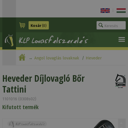
|
Kosár
(0)
Angol lovaglás lovaknak
Heveder
Heveder Díjlovagló Bőr Tattini
Heveder Díjlovagló Bőr
Tattini
1101016 (0308s02)
Kifutott termék