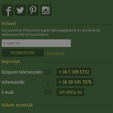
Hírlevél
Ha szeretne értesítést kapni újdonságainkról és akcióinkról,
iratkozzon fel hírlevelünkre:
Leiratkozás
Kapcsolat
+ 36 1 309 5112
Központi telefonszám:
+ 36 30 341 7578
Információk:
info@klp.hu
E-mail:
Rólunk mondták