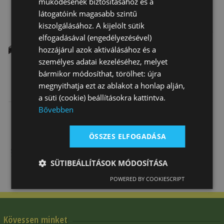
működésének biztosításához és a
látogatóink magasabb szintű
Top
kiszolgálásához. A kijelölt sütik
elfogadásával (engedélyezésével)
hozzájárul azok aktiválásához és a
személyes adatai kezeléséhez, melyet
bármikor módosíthat, törölhet: újra
Heveder Tattini
Heveder
Heveder
megnyithatja ezt az ablakot a honlap alján,
Ívelt Bőr
Wintec Hosszú
Wintec Hosszú
a süti (cookie) beállításokra kattintva.
Elasztikus Öko
Elasztikus
Super Lágy
Bővebben
67 230 Ft
19 782 Ft
27 850 Ft
ÖSSZES ELFOGADÁSA
SÜTIBEÁLLÍTÁSOK MÓDOSÍTÁSA
POWERED BY COOKIESCRIPT
Kövessen minket