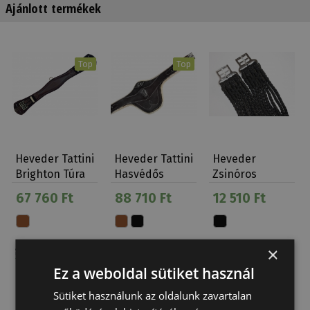
Ajánlott termékek
Top
Top
Heveder Tattini
Heveder Tattini
Heveder
Brighton Túra
Hasvédős
Zsinóros
Nyereghez
Elasztikus
67 760 Ft
88 710 Ft
12 510 Ft
Műs…
×
Ez a weboldal sütiket használ
Sütiket használunk az oldalunk zavartalan