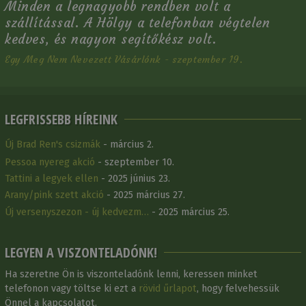
Minden a legnagyobb rendben volt a
szállítással. A Hölgy a telefonban végtelen
kedves, és nagyon segítőkész volt.
Egy Meg Nem Nevezett Vásárlónk - szeptember 19.
LEGFRISSEBB HÍREINK
Új Brad Ren's csizmák
- március 2.
Pessoa nyereg akció
- szeptember 10.
Tattini a legyek ellen
- 2025 június 23.
Arany/pink szett akció
- 2025 március 27.
Új versenyszezon - új kedvezm…
- 2025 március 25.
LEGYEN A VISZONTELADÓNK!
Ha szeretne Ön is viszonteladónk lenni, keressen minket
telefonon vagy töltse ki ezt a
rövid űrlapot
, hogy felvehessük
Önnel a kapcsolatot.