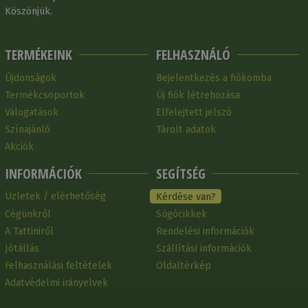
Köszönjük.
TERMÉKEINK
FELHASZNÁLÓ
Újdonságok
Bejelentkezés a fiókomba
Termékcsoportok
Új fiók létrehozása
Válogatások
Elfelejtett jelszó
Színajánló
Tárolt adatok
Akciók
INFORMÁCIÓK
SEGÍTSÉG
Üzletek / elérhetőség
Kérdése van?
Cégünkről
Súgócikkek
A Tattiniről
Rendelési információk
Jótállás
Szállítási információk
Felhasználási feltételek
Oldaltérkép
Adatvédelmi irányelvek