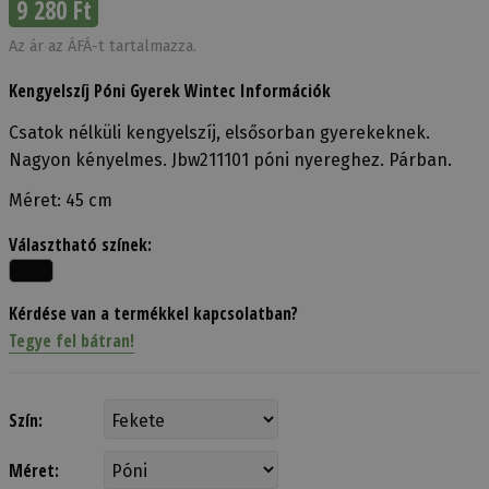
9 280 Ft
Az ár az ÁFÁ-t tartalmazza.
Kengyelszíj Póni Gyerek Wintec Információk
Csatok nélküli kengyelszíj, elsősorban gyerekeknek.
Nagyon kényelmes. Jbw211101 póni nyereghez. Párban.
Méret: 45 cm
Választható színek:
Kérdése van a termékkel kapcsolatban?
Tegye fel bátran!
Szín:
Méret: