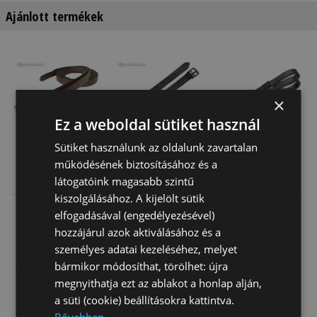
Ajánlott termékek
×
Ez a weboldal sütiket használ
Sütiket használunk az oldalunk zavartalan
működésének biztosításához és a
Kengyelszíj
Kengyelszíj
Kengyelszíj
látogatóink magasabb szintű
Daslö
Póni
Wintec Csat
kiszolgálásához. A kijelölt sütik
Nélkül
15 600 Ft
8 170 Ft
21 555 Ft
elfogadásával (engedélyezésével)
hozzájárul azok aktiválásához és a
személyes adatai kezeléséhez, melyet
bármikor módosíthat, törölhet: újra
megnyithatja ezt az ablakot a honlap alján,
a süti (cookie) beállításokra kattintva.