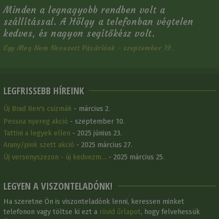
Minden a legnagyobb rendben volt a
szállítással. A Hölgy a telefonban végtelen
kedves, és nagyon segítőkész volt.
Egy Meg Nem Nevezett Vásárlónk - szeptember 19.
LEGFRISSEBB HÍREINK
Új Brad Ren's csizmák
- március 2.
Pessoa nyereg akció
- szeptember 10.
Tattini a legyek ellen
- 2025 június 23.
Arany/pink szett akció
- 2025 március 27.
Új versenyszezon - új kedvezm…
- 2025 március 25.
LEGYEN A VISZONTELADÓNK!
Ha szeretne Ön is viszonteladónk lenni, keressen minket
telefonon vagy töltse ki ezt a
rövid űrlapot
, hogy felvehessük