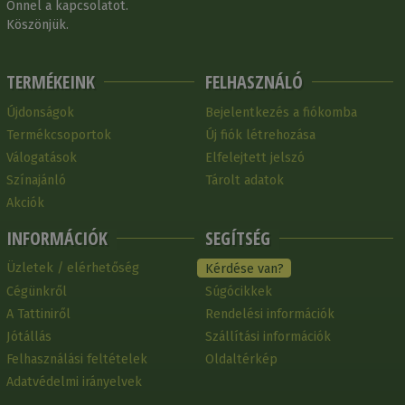
Önnel a kapcsolatot.
Köszönjük.
TERMÉKEINK
FELHASZNÁLÓ
Újdonságok
Bejelentkezés a fiókomba
Termékcsoportok
Új fiók létrehozása
Válogatások
Elfelejtett jelszó
Színajánló
Tárolt adatok
Akciók
INFORMÁCIÓK
SEGÍTSÉG
Üzletek / elérhetőség
Kérdése van?
Cégünkről
Súgócikkek
A Tattiniről
Rendelési információk
Jótállás
Szállítási információk
Felhasználási feltételek
Oldaltérkép
Adatvédelmi irányelvek