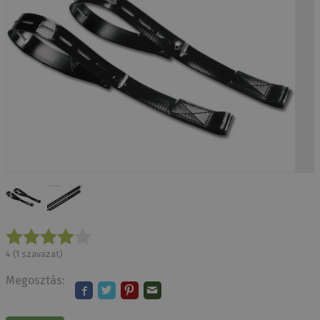
4
(
1
szavazat)
Megosztás: