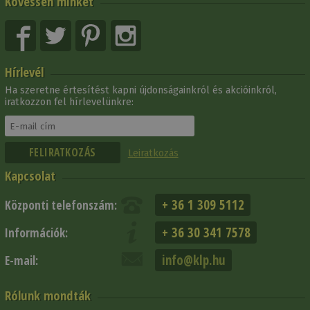
Kövessen minket
Hírlevél
Ha szeretne értesítést kapni újdonságainkról és akcióinkról,
iratkozzon fel hírlevelünkre:
Leiratkozás
Kapcsolat
+ 36 1 309 5112
Központi telefonszám:
+ 36 30 341 7578
Információk:
info@klp.hu
E-mail:
Rólunk mondták