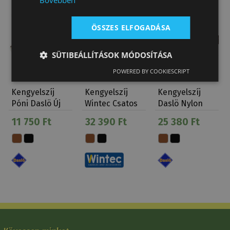
Bővebben
ÖSSZES ELFOGADÁSA
SÜTIBEÁLLÍTÁSOK MÓDOSÍTÁSA
POWERED BY COOKIESCRIPT
Kengyelszíj
Kengyelszíj
Kengyelszíj
Póni Daslö Új
Wintec Csatos
Daslö Nylon
Erősítés Varrt
11 750 Ft
32 390 Ft
25 380 Ft
…