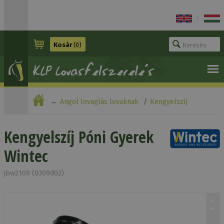
|
Kosár
(0)
Angol lovaglás lovaknak
Kengyelszíj
Kengyelszíj Póni Gyerek Wintec
Kengyelszíj Póni Gyerek
Wintec
jbw2109 (0309d02)