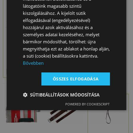
látogatóink magasabb szintű
kiszolgálásához. A kijelölt sütik
Nyereg
Nyeregalátét
Nyeregalátét
elfogadásával (engedélyezésével)
Western Junior
Western
Western
hozzájárul azok aktiválásához és a
Komple…
Natowa Műszőr
Natowa Műszőr
20 930 Ft
18 765 Ft
személyes adatai kezeléséhez, melyet
Akció
119 000
Szeg…
Póni
Ft
helyett
bármikor módosíthat, törölhet: újra
119 000 Ft
megnyithatja ezt az ablakot a honlap alján,
a süti (cookie) beállításokra kattintva.
Bővebben
ÖSSZES ELFOGADÁSA
SÜTIBEÁLLÍTÁSOK MÓDOSÍTÁSA
POWERED BY COOKIESCRIPT