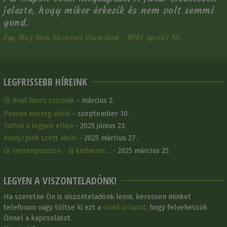
jelezte, hogy mikor érkezik és nem volt semmi
gond.
Egy Meg Nem Nevezett Vásárlónk - 2025 április 10.
LEGFRISSEBB HÍREINK
Új Brad Ren's csizmák
- március 2.
Pessoa nyereg akció
- szeptember 10.
Tattini a legyek ellen
- 2025 június 23.
Arany/pink szett akció
- 2025 március 27.
Új versenyszezon - új kedvezm…
- 2025 március 25.
LEGYEN A VISZONTELADÓNK!
Ha szeretne Ön is viszonteladónk lenni, keressen minket
telefonon vagy töltse ki ezt a
rövid űrlapot
, hogy felvehessük
Önnel a kapcsolatot.