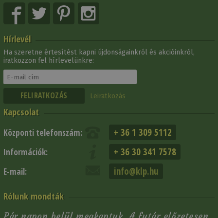
Hírlevél
Ha szeretne értesítést kapni újdonságainkról és akcióinkról,
iratkozzon fel hírlevelünkre:
Leiratkozás
Kapcsolat
+ 36 1 309 5112
Központi telefonszám:
+ 36 30 341 7578
Információk:
info@klp.hu
E-mail:
Rólunk mondták
Pár napon belül megkaptuk. A futár előzetesen