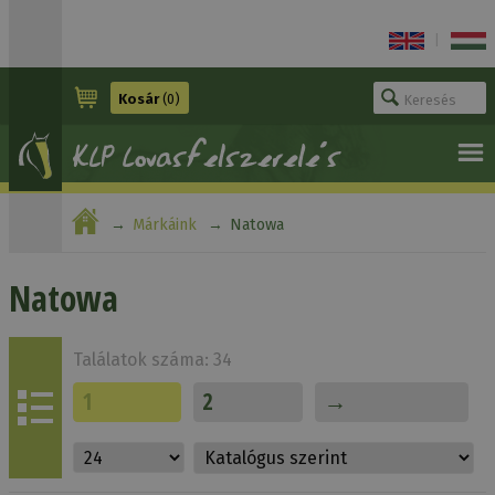
|
Kosár
(0)
Márkáink
Natowa
Natowa
Találatok száma: 34
1
2
→