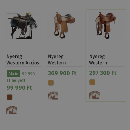
Nyereg
Nyereg
Nyereg
Western Akciós
Western
Western
Gyerek Szett 10
Natowa 2214
Natowa 2215
297 300 Ft
369 900 Ft
Akció
99 990
Ft
helyett
99 990 Ft