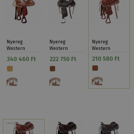
Nyereg
Nyereg
Nyereg
Western
Western
Western
Natowa 2219
Natowa Bordás
Natowa 112-15
210 580 Ft
340 460 Ft
222 750 Ft
Szél Kerek…