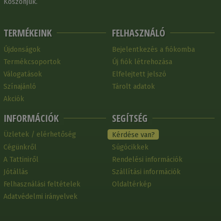
Köszönjük.
TERMÉKEINK
FELHASZNÁLÓ
Újdonságok
Bejelentkezés a fiókomba
Termékcsoportok
Új fiók létrehozása
Válogatások
Elfelejtett jelszó
Színajánló
Tárolt adatok
Akciók
INFORMÁCIÓK
SEGÍTSÉG
Üzletek / elérhetőség
Kérdése van?
Cégünkről
Súgócikkek
A Tattiniről
Rendelési információk
Jótállás
Szállítási információk
Felhasználási feltételek
Oldaltérkép
Adatvédelmi irányelvek