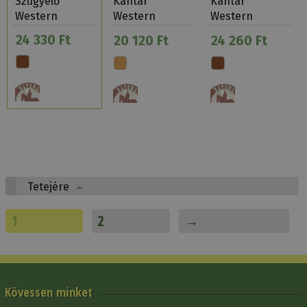
Szügyelő
Kantár
Kantár
Western
Western
Western
Natowa 143
Natowa +Szár
Natowa +Szár
24 330 Ft
20 120 Ft
24 260 Ft
141
143
Tetejére
1
2
→
Kövessen minket