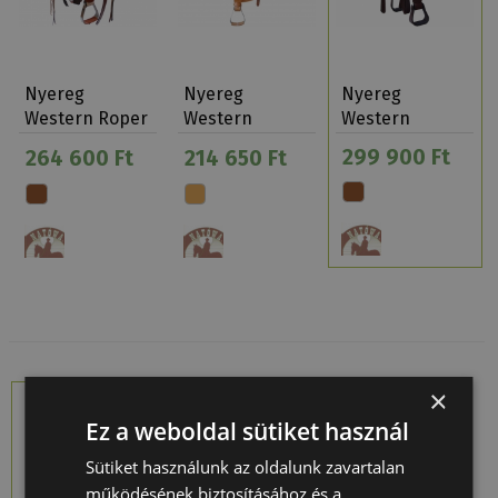
Nyereg
Nyereg
Nyereg
Western Roper
Western
Western
Natowa
Natowa
Natowa
299 900 Ft
264 600 Ft
214 650 Ft
Kosárfonott
Endura…
Dupla…
×
Ez a weboldal sütiket használ
Sütiket használunk az oldalunk zavartalan
működésének biztosításához és a