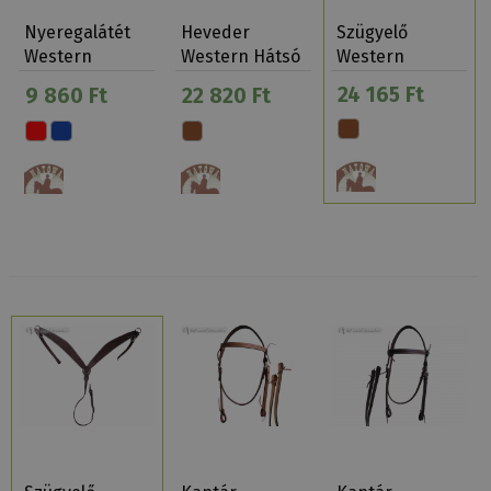
Nyeregalátét
Heveder
Szügyelő
Western
Western Hátsó
Western
Takaró Natowa
Natowa
Natowa 140
24 165 Ft
9 860 Ft
22 820 Ft
Pamut