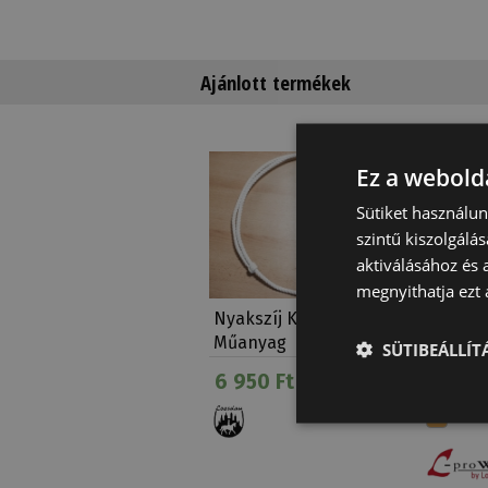
Ajánlott termékek
Ez a webolda
Sütiket használu
szintű kiszolgálás
aktiválásához és 
megnyithatja ezt a
Nyakszíj Kötél
Sidepul
Műanyag
West
SÜTIBEÁLLÍ
6 950 Ft
26 96