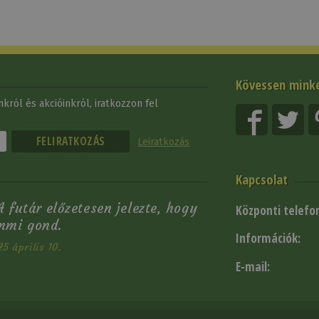
Kövessen mink
król és akcióinkról, iratkozzon fel
Leiratkozás
Kapcsolat
 futár előzetesen jelezte, hogy
Központi telefo
emmi gond.
Információk:
5 április 10.
E-mail: