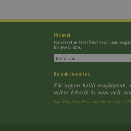
Hírlevél
Ha szeretne értesítést kapni újdonságain
hírlevelünkre:
Szár Western Brad
Rólunk mondták
Ren's Amerikai Bőr
17 280 Ft
Pár napon belül megkaptuk. A
mikor érkezik és nem volt s
Egy Meg Nem Nevezett Vásárlónk - 202