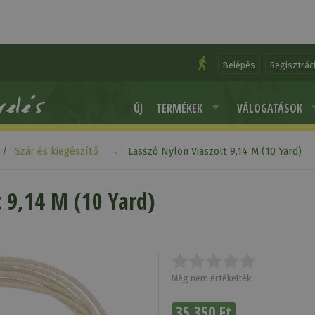
Belépés
Regisztrác
ÚJ
TERMÉKEK
VÁLOGATÁSOK
Szár és kiegészítő
Lasszó Nylon Viaszolt 9,14 M (10 Yard)
t 9,14 M (10 Yard)
Még nem értékelték.
35 350 Ft