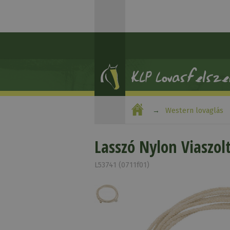
Western lovaglás
Lasszó Nylon Viaszol
L53741 (0711f01)