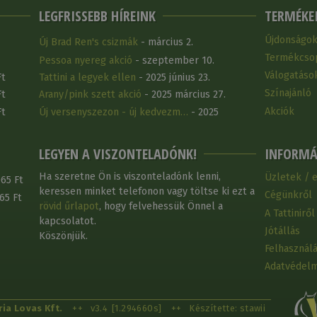
LEGFRISSEBB HÍREINK
TERMÉKE
Újdonságo
Új Brad Ren's csizmák
- március 2.
Termékcso
Pessoa nyereg akció
- szeptember 10.
Válogatáso
Ft
Tattini a legyek ellen
- 2025 június 23.
Színajánló
Ft
Arany/pink szett akció
- 2025 március 27.
Akciók
Ft
Új versenyszezon - új kedvezm…
- 2025
március 25.
LEGYEN A VISZONTELADÓNK!
INFORMÁ
Ha szeretne Ön is viszonteladónk lenni,
Üzletek / 
65 Ft
keressen minket telefonon vagy töltse ki ezt a
Cégünkről
65 Ft
rövid űrlapot
, hogy felvehessük Önnel a
A Tattiniről
kapcsolatot.
Jótállás
Köszönjük.
Felhasználá
Adatvédelm
ia Lovas Kft.
++
v3.4
[1.294660s]
++
Készítette: stawii