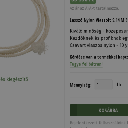
Az ár az ÁFÁ-t tartalmazza.
Lasszó Nylon Viaszolt 9,14 M 
Kiváló minőség - közepese
Kezdőknek és profiknak egy
Csavart viaszos nylon - 10 
Kérdése van a termékkel kapc
Tegye fel bátran!
 és kiegészítő
Mennyiség:
db
Bejelentkezett felhasználóink k