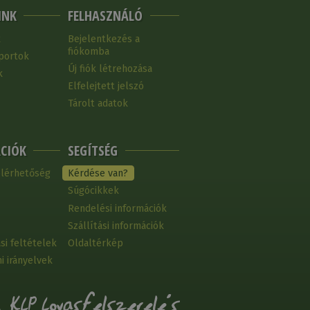
INK
FELHASZNÁLÓ
k
Bejelentkezés a
fiókomba
portok
Új fiók létrehozása
k
Elfelejtett jelszó
Tárolt adatok
CIÓK
SEGÍTSÉG
elérhetőség
Kérdése van?
Súgócikkek
Rendelési információk
Szállítási információk
si feltételek
Oldaltérkép
i irányelvek