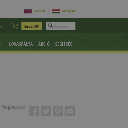
English
|
Magyar
ió
Kosár
(0)
LOVASPÁLYA
AKCIÓ
SEGÍTSÉG
Megosztás: