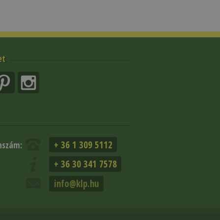
et
+ 36 1 309 5112
nszám:
+ 36 30 341 7578
info@klp.hu