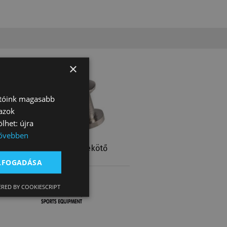
×
atóink magasabb
 azok
lhet: újra
ővebben
-
Csavar Összekötő
Chicago
ELFOGADÁSA
370 Ft
RED BY COOKIESCRIPT