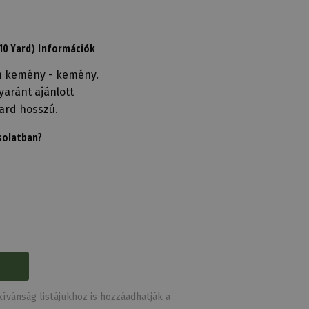
(10 Yard) Információk
n kemény - kemény.
aránt ajánlott
yard hosszú.
solatban?
ívánság listájukhoz is hozzáadhatják a