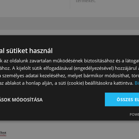
terméket.
l sütiket használ
Csak rendelésre
nk az oldalunk zavartalan működésének biztosításához és a látog
ához. A kijelölt sütik elfogadásával (engedélyezésével) hozzájárul
a személyes adatai kezeléséhez, melyet bármikor módosíthat, törö
z ablakot a honlap alján, a süti (cookie) beállításokra kattintva.
B
l Natural L-Pro
Csavar Összekötő 3/8
Bosalhoz Szár 
(12Db)
Mecate
TÁSOK MÓDOSÍTÁSA
ÖSSZES 
0 Ft
1 250 Ft
11 800 Ft
POWE