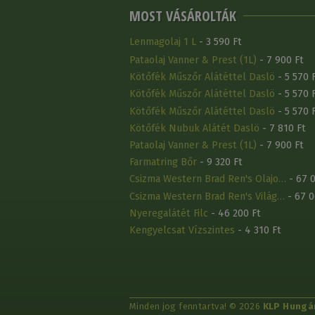
MOST VÁSÁROLTÁK
Lenmagolaj 1 L
- 3 590 Ft
Pataolaj Vanner & Prest (1L)
- 7 900 Ft
Kötőfék Műszőr Alátéttel Daslö
- 5 570 
Kötőfék Műszőr Alátéttel Daslö
- 5 570 
Kötőfék Műszőr Alátéttel Daslö
- 5 570 
Kötőfék Nubuk Alátét Daslö
- 7 810 Ft
Pataolaj Vanner & Prest (1L)
- 7 900 Ft
Farmatring Bőr
- 9 320 Ft
Csizma Western Brad Ren's Olajo…
- 67 0
Csizma Western Brad Ren's Világ…
- 67 0
Nyeregalátét Filc
- 46 200 Ft
Kengyelcsat Vízszintes
- 4 310 Ft
Minden jog fenntartva! © 2026
KLP Hungár