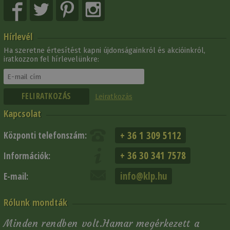
Hírlevél
Ha szeretne értesítést kapni újdonságainkról és akcióinkról,
iratkozzon fel hírlevelünkre:
Leiratkozás
Kapcsolat
+ 36 1 309 5112
Központi telefonszám:
+ 36 30 341 7578
Információk:
info@klp.hu
E-mail:
Rólunk mondták
Minden rendben volt.Hamar megérkezett a