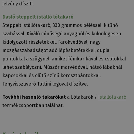
jelvény dísziti.
Daslö steppelt istálló lótakaró
Steppelt istállótakaró, 330 grammos béléssel, kitűnő
szabással. Kiváló minőségű anyagból és különlegesen
kidolgozott részletekkel. Farokvédővel, nagy
mozgásszabadságot adó lépésbetétekkel, dupla
pántokkal a szügynél, amiket fémkarikával és csatokkal
lehet szabályozni. Műszőr marvédővel, hátsó lábaknál
kapcsokkal és elütő színű keresztpántokkal.
Fényvisszaverő Tattini logoval díszítve.
További hasonló takarókat
a Lótakarók /
Istállótakaró
termékcsoportban találhat.