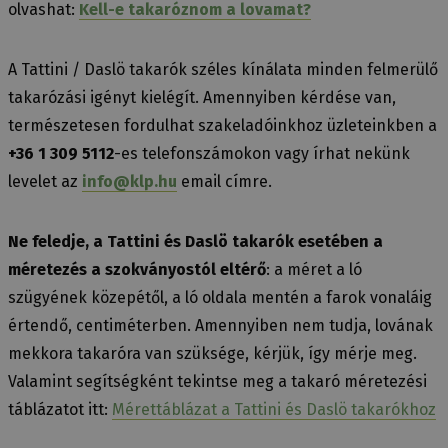
olvashat:
Kell-e takaróznom a lovamat?
A Tattini / Daslö takarók széles kínálata minden felmerülő
takarózási igényt kielégít. Amennyiben kérdése van,
természetesen fordulhat szakeladóinkhoz üzleteinkben a
+36 1 309 5112
-es telefonszámokon vagy írhat nekünk
levelet az
info@klp.hu
email címre.
Ne feledje, a Tattini és Daslö takarók esetében a
méretezés a szokványostól eltérő
: a méret a ló
szügyének közepétől, a ló oldala mentén a farok vonaláig
értendő, centiméterben. Amennyiben nem tudja, lovának
mekkora takaróra van szüksége, kérjük, így mérje meg.
Valamint segítségként tekintse meg a takaró méretezési
táblázatot itt:
Mérettáblázat a Tattini és Daslö takarókhoz