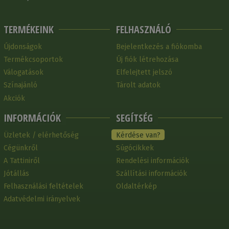
TERMÉKEINK
FELHASZNÁLÓ
Újdonságok
Bejelentkezés a fiókomba
Termékcsoportok
Új fiók létrehozása
Válogatások
Elfelejtett jelszó
Színajánló
Tárolt adatok
Akciók
INFORMÁCIÓK
SEGÍTSÉG
Üzletek / elérhetőség
Kérdése van?
Cégünkről
Súgócikkek
A Tattiniről
Rendelési információk
Jótállás
Szállítási információk
Felhasználási feltételek
Oldaltérkép
Adatvédelmi irányelvek