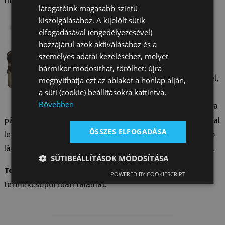
látogatóink magasabb szintű
kiszolgálásához. A kijelölt sütik
Tattini kockás karám
elfogadásával (engedélyezésével)
lótakaró
hozzájárul azok aktiválásához és a
Nagyon erős, 600 denes
személyes adatai kezeléséhez, melyet
anyagból, vízálló és
bármikor módosíthat, törölhet: újra
légáteresztő. Farokvédővel,
megnyithatja ezt az ablakot a honlap alján,
a süti (cookie) beállításokra kattintva.
nagy mozgásszabadságot
Bővebben
adó lépésbetétekkel, dupla
pántokkal a szügynél, melyeket fémkarikával és csatokkal
ÖSSZES ELFOGADÁSA
lehet szabályozni. Tattini felirattal a pántokon és a hátsó
lábaknál kapcsokkal. Gumi alapú, Tattini logoval díszítve.
SÜTIBEÁLLÍTÁSOK MÓDOSÍTÁSA
További hasonló takarókat
a Lótakarók /
Karámtakaró
POWERED BY COOKIESCRIPT
termékcsoportban találhat.