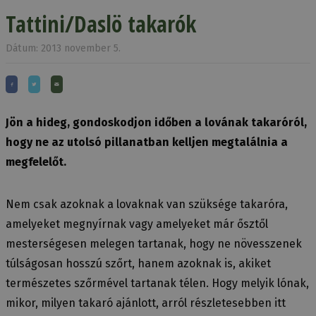
Tattini/Daslö takarók
Dátum: 2013 november 5.
Jön a hideg, gondoskodjon időben a lovának takaróról,
hogy ne az utolsó pillanatban kelljen megtalálnia a
megfelelőt.
Nem csak azoknak a lovaknak van szüksége takaróra,
amelyeket megnyírnak vagy amelyeket már ősztől
mesterségesen melegen tartanak, hogy ne növesszenek
túlságosan hosszú szőrt, hanem azoknak is, akiket
természetes szőrmével tartanak télen. Hogy melyik lónak,
mikor, milyen takaró ajánlott, arról részletesebben itt