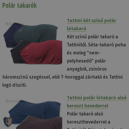
Polár takarók
Tattini két színű polár
lótakaró
Két színű polár takaró a
Tattinitől. Séta-takaró puha
és meleg "nem-
pelyhesedő" polár
anyagból, zsinóros
háromszínű szegéssel, elöl T-horoggal zárható és Tattini
logó díszíti.
Tattini polár lótakaró alsó
kereszt hevederrel
Polár takaró alsó
kereszthevederrel a