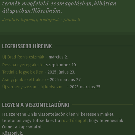
termék,megfelelő csomagolásban,hibátlan
állapotban!Köszönöm.
Széplaki Gyöngyi, Budapest - június 8.
LEGFRISSEBB HÍREINK
Új Brad Ren's csizmák
- március 2.
Pessoa nyereg akció
- szeptember 10.
Tattini a legyek ellen
- 2025 június 23.
Arany/pink szett akció
- 2025 március 27.
Új versenyszezon - új kedvezm…
- 2025 március 25.
LEGYEN A VISZONTELADÓNK!
Ha szeretne Ön is viszonteladónk lenni, keressen minket
telefonon vagy töltse ki ezt a
rövid űrlapot
, hogy felvehessük
Önnel a kapcsolatot.
Köszönjük.