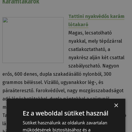
Karámtakarók
Tattini nyakvédős karám
lótakaró
Magas, lecsatolható
nyakkal, mely tépőzárral
csatlakoztatható, a
nyakrész alján két csattal
szabályozható. Nagyon
erős, 600 denes, dupla szakadásálló nylonból, 300
grammos béléssel. Vízálló, ugyanakkor lég-, és
páraáteresztő. Farokvédővel, nagy mozgásszabadságot
adó lépésbetétekkel, dupla pántokkal a szügynél,
×
melyeket fémkarikával és csatokkal lehet szabályozni.
Ez a weboldal sütiket használ
Tattini felirat a színben elütő szegélyű pántokon, a hátsó
Sütiket használunk az oldalunk zavartalan
lábaknál csatokkal. Színben eltérő Tattini logo és leveles
működésének biztosításához és a
hímzés.