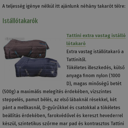
A teljesség igénye nélkül itt ajánlunk néhány takarót télre:
Istállótakarók
Tattini extra vastag istálló
lótakaró
Extra vastag istállótakaró a
Tattinitől.
Tökéletes illeszkedés, külső
anyaga finom nylon (1000
D), magas minőségű betét
(500g) a maximális melegítés érdekében, vízszintes
steppelés, pamut bélés, az első lábaknál résekkel, két
pánt a mellkasnál, D-gyűrűkkel és csatokkal a tökéletes
beállítás érdekében, farokvédővel és kereszt hevederrel
készül, szintetikus szőrme mar pad és kontrasztos Tattini