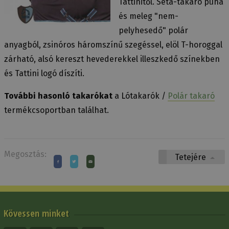
Tattinitől. Séta-takaró puha
és meleg "nem-
pelyhesedő" polár
anyagból, zsinóros háromszínű szegéssel, elöl T-horoggal
zárható, alsó kereszt hevederekkel illeszkedő színekben
és Tattini logó díszíti.
További hasonló takarókat
a Lótakarók /
Polár takaró
termékcsoportban találhat.
Megosztás:
Tetejére
Kövessen minket