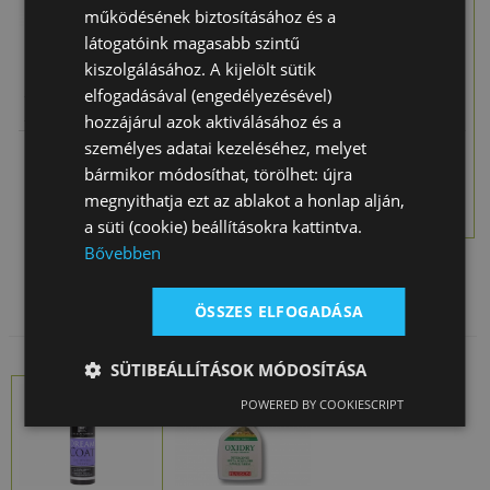
működésének biztosításához és a
látogatóink magasabb szintű
kiszolgálásához. A kijelölt sütik
Sampon Gallop
Sampon Gallop
Sampon Gallop
elfogadásával (engedélyezésével)
Szürke Lóra
Fekete Lóra
Sárga Lóra
hozzájárul azok aktiválásához és a
(500 Ml)
(500 Ml)
(50…
személyes adatai kezeléséhez, melyet
5 590 Ft
5 590 Ft
5 590 Ft
bármikor módosíthat, törölhet: újra
megnyithatja ezt az ablakot a honlap alján,
a süti (cookie) beállításokra kattintva.
Bővebben
ÖSSZES ELFOGADÁSA
SÜTIBEÁLLÍTÁSOK MÓDOSÍTÁSA
POWERED BY COOKIESCRIPT