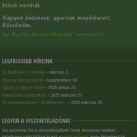
Rólunk mondták
Nagyon kedvesek, gyorsan megérkezett.
Köszönöm.
Egy Meg Nem Nevezett Vásárlónk - november 17.
LEGFRISSEBB HÍREINK
Új Brad Ren's csizmák
- március 2.
Pessoa nyereg akció
- szeptember 10.
Tattini a legyek ellen
- 2025 június 23.
Arany/pink szett akció
- 2025 március 27.
Új versenyszezon - új kedvezm…
- 2025 március 25.
LEGYEN A VISZONTELADÓNK!
Ha szeretne Ön is viszonteladónk lenni, keressen minket
telefonon vagy töltse ki ezt a
rövid űrlapot
, hogy felvehessük