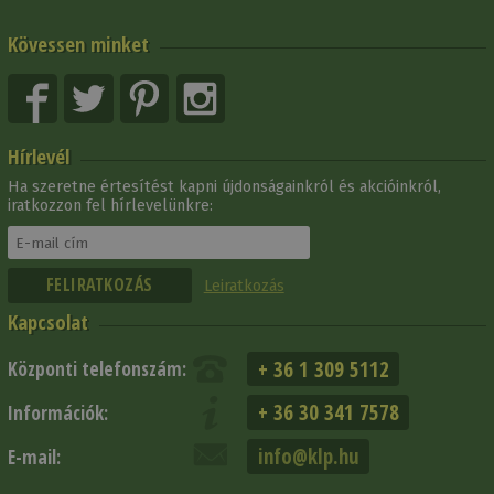
Kövessen minket
Hírlevél
Ha szeretne értesítést kapni újdonságainkról és akcióinkról,
iratkozzon fel hírlevelünkre:
Leiratkozás
Kapcsolat
+ 36 1 309 5112
Központi telefonszám:
+ 36 30 341 7578
Információk:
info@klp.hu
E-mail: