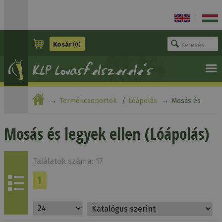
|
Kosár
(0)
Termékcsoportok
Lóápolás
Mosás és
legyek ellen
Mosás és legyek ellen (Lóápolás)
Találatok száma: 17
1