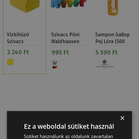
Vízkihúzó
Szivacs Póni
Sampon Gallop
Szivacs
Waldhausen
Pej Lóra (500
Ml)
3 240 Ft
995 Ft
5 590 Ft
×
Ez a weboldal sütiket használ
Sütiket használunk az oldalunk zavartalan