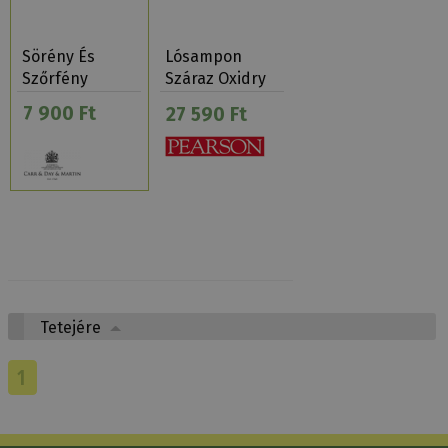
Sörény És
Lósampon
Szőrfény
Száraz Oxidry
Dream Coa…
Szürke Lóra
7 900 Ft
27 590 Ft
Pear…
Tetejére
1