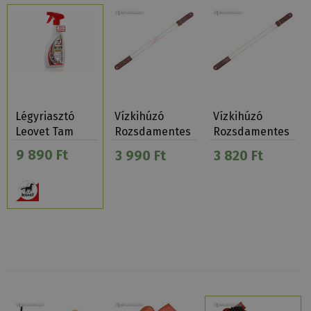
Légyriasztó
Vízkihúzó
Vízkihúzó
Leovet Tam
Rozsdamentes
Rozsdamentes
Tam 5…
Fogazott Két
Két Fogóval
9 890 Ft
3 990 Ft
3 820 Ft
Fog…