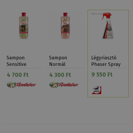
Sampon
Sampon
Légyriasztó
Sensitive
Normál
Phaser Spray
Andalúz 500 Ml
Andalúz 500 Ml
550…
9 550 Ft
4 700 Ft
4 300 Ft