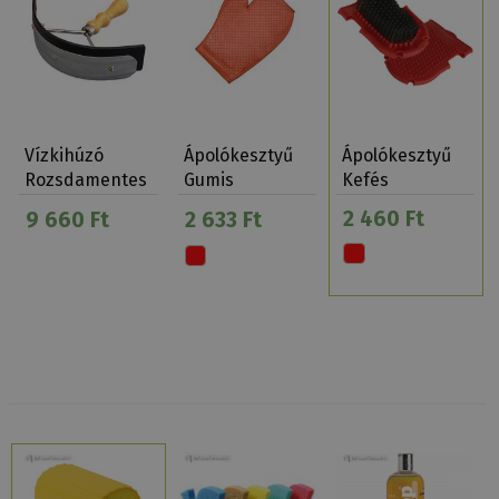
Vízkihúzó
Ápolókesztyű
Ápolókesztyű
Rozsdamentes
Gumis
Kefés
Fa Nyéllel
2 460 Ft
9 660 Ft
2 633 Ft