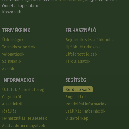
Önnel a kapcsolatot.
Köszönjük.
TERMÉKEINK
FELHASZNÁLÓ
Újdonságok
Bejelentkezés a fiókomba
Termékcsoportok
Új fiók létrehozása
Válogatások
Elfelejtett jelszó
Színajánló
Tárolt adatok
Akciók
INFORMÁCIÓK
SEGÍTSÉG
Üzletek / elérhetőség
Kérdése van?
Cégünkről
Súgócikkek
A Tattiniről
Rendelési információk
Jótállás
Szállítási információk
Felhasználási feltételek
Oldaltérkép
Adatvédelmi irányelvek