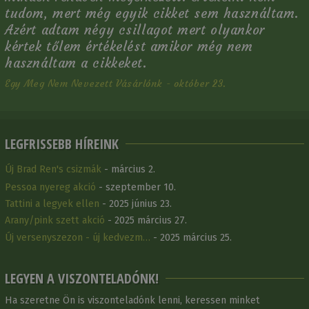
tudom, mert még egyik cikket sem használtam.
Azért adtam négy csillagot mert olyankor
kértek tőlem értékelést amikor még nem
használtam a cikkeket.
Egy Meg Nem Nevezett Vásárlónk - október 23.
LEGFRISSEBB HÍREINK
Új Brad Ren's csizmák
- március 2.
Pessoa nyereg akció
- szeptember 10.
Tattini a legyek ellen
- 2025 június 23.
Arany/pink szett akció
- 2025 március 27.
Új versenyszezon - új kedvezm…
- 2025 március 25.
LEGYEN A VISZONTELADÓNK!
Ha szeretne Ön is viszonteladónk lenni, keressen minket