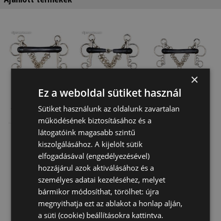
×
Ez a weboldal sütiket használ
Zabla Pelham
Zabla Pelham
Zabla Pelham
Sütiket használunk az oldalunk zavartalan
Merev Gumis
Gumis Csuklós
Lágy Gumi
működésének biztosításához és a
Lánccal
Lánccal
Rozsdamentes
látogatóink magasabb szintű
18 220 Ft
20 180 Ft
18 150 Ft
kiszolgálásához. A kijelölt sütik
elfogadásával (engedélyezésével)
hozzájárul azok aktiválásához és a
személyes adatai kezeléséhez, melyet
bármikor módosíthat, törölhet: újra
megnyithatja ezt az ablakot a honlap alján,
a süti (cookie) beállításokra kattintva.