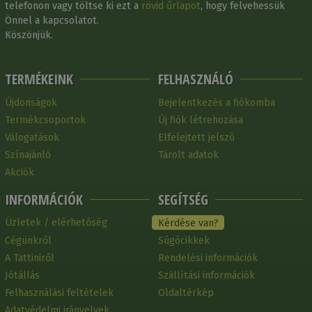
telefonon vagy töltse ki ezt a
rövid űrlapot
, hogy felvehessük
Önnel a kapcsolatot.
Köszönjük.
TERMÉKEINK
FELHASZNÁLÓ
Újdonságok
Bejelentkezés a fiókomba
Termékcsoportok
Új fiók létrehozása
Válogatások
Elfelejtett jelszó
Színajánló
Tárolt adatok
Akciók
INFORMÁCIÓK
SEGÍTSÉG
Üzletek / elérhetőség
Kérdése van?
Cégünkről
Súgócikkek
A Tattiniről
Rendelési információk
Jótállás
Szállítási információk
Felhasználási feltételek
Oldaltérkép
Adatvédelmi irányelvek