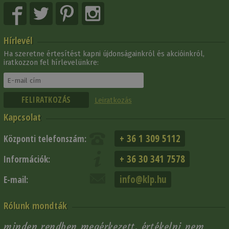
Hírlevél
Ha szeretne értesítést kapni újdonságainkról és akcióinkról,
iratkozzon fel hírlevelünkre:
Leiratkozás
Kapcsolat
+ 36 1 309 5112
Központi telefonszám:
+ 36 30 341 7578
Információk:
info@klp.hu
E-mail:
Rólunk mondták
minden rendben megérkezett. értékelni nem