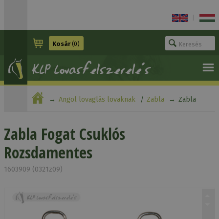
|
Kosár
(0)
Angol lovaglás lovaknak
Zabla
Zabla
Fogat Csuklós Rozsdamentes
Zabla Fogat Csuklós
Rozsdamentes
1603909 (0321z09)