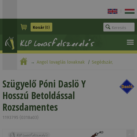
|
Kosár
(0)
Angol lovaglás lovaknak
Segédszár,
kikötőszár
Szügyelő Póni Daslö Y Hosszú Betoldással
Szügyelő Póni Daslö Y
Hosszú Betoldással
Rozsdamentes
Rozsdamentes
1193795 (0318a03)