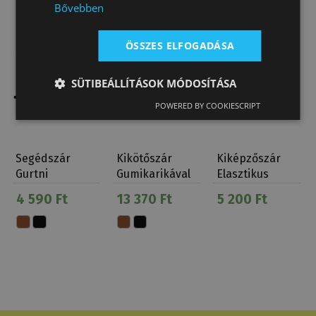
Bővebben
ÖSSZES ELFOGADÁSA
SÜTIBEÁLLÍTÁSOK MÓDOSÍTÁSA
POWERED BY COOKIESCRIPT
Segédszár
Kikötőszár
Kiképzőszár
Gurtni
Gumikarikával
Elasztikus
4 590 Ft
13 370 Ft
5 200 Ft