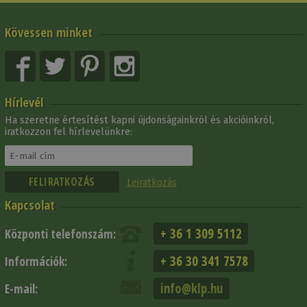
Kövessen minket
Hírlevél
Ha szeretne értesítést kapni újdonságainkról és akcióinkról,
iratkozzon fel hírlevelünkre:
Leiratkozás
Kapcsolat
+ 36 1 309 5112
Központi telefonszám:
+ 36 30 341 7578
Információk:
info@klp.hu
E-mail: