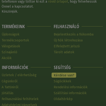
telefonon vagy töltse ki ezt a
rövid űrlapot
, hogy felvehessük
Önnel a kapcsolatot.
Köszönjük.
TERMÉKEINK
FELHASZNÁLÓ
Újdonságok
Bejelentkezés a fiókomba
Termékcsoportok
Új fiók létrehozása
Válogatások
Elfelejtett jelszó
Színajánló
Tárolt adatok
Akciók
INFORMÁCIÓK
SEGÍTSÉG
Üzletek / elérhetőség
Kérdése van?
Cégünkről
Súgócikkek
A Tattiniről
Rendelési információk
Jótállás
Szállítási információk
Felhasználási feltételek
Oldaltérkép
Adatvédelmi irányelvek