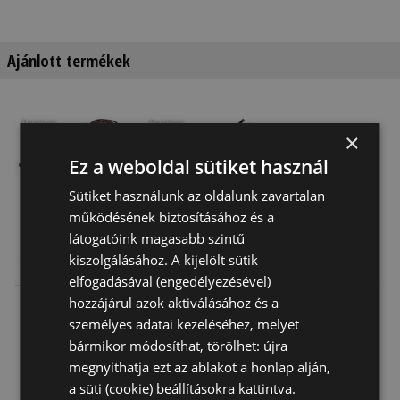
Ajánlott termékek
×
Ez a weboldal sütiket használ
Sütiket használunk az oldalunk zavartalan
működésének biztosításához és a
látogatóink magasabb szintű
Segédszár Bőr
Segédszár
Segédszár
kiszolgálásához. A kijelölt sütik
Daslö Póni
Thiedemann
elfogadásával (engedélyezésével)
Gömb Zsinór
Martingállal
hozzájárul azok aktiválásához és a
9 320 Ft
16 810 Ft
24 000 Ft
személyes adatai kezeléséhez, melyet
bármikor módosíthat, törölhet: újra
megnyithatja ezt az ablakot a honlap alján,
a süti (cookie) beállításokra kattintva.