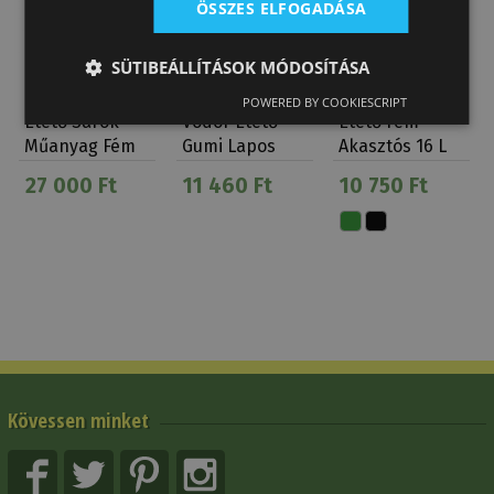
ÖSSZES ELFOGADÁSA
SÜTIBEÁLLÍTÁSOK MÓDOSÍTÁSA
POWERED BY COOKIESCRIPT
Etető Sarok
Vödör Etető
Etető Fém
Műanyag Fém
Gumi Lapos
Akasztós 16 L
Erősítéssel
27 000 Ft
11 460 Ft
10 750 Ft
Szó…
Kövessen minket