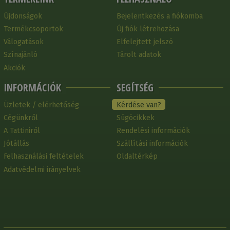
Újdonságok
Bejelentkezés a fiókomba
Termékcsoportok
Új fiók létrehozása
Válogatások
Elfelejtett jelszó
Színajánló
Tárolt adatok
Akciók
INFORMÁCIÓK
SEGÍTSÉG
Üzletek / elérhetőség
Kérdése van?
Cégünkről
Súgócikkek
A Tattiniről
Rendelési információk
Jótállás
Szállítási információk
Felhasználási feltételek
Oldaltérkép
Adatvédelmi irányelvek