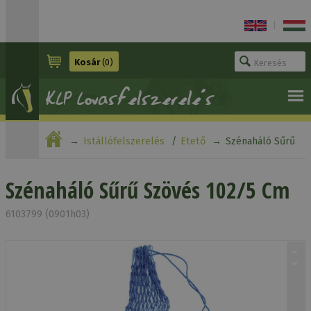
|
Kosár
(0)
Istállófelszerelés
Etető
Szénaháló Sűrű
Szövés 102/5 Cm
Szénaháló Sűrű Szövés 102/5 Cm
6103799 (0901h03)