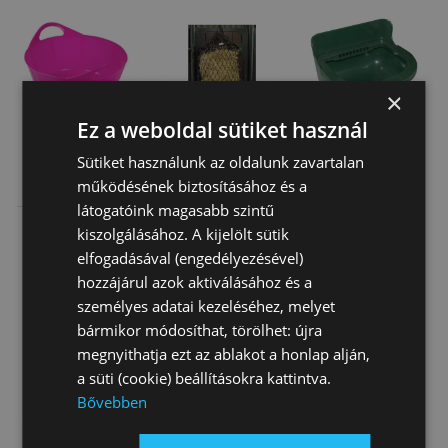
×
Ez a weboldal sütiket használ
Sütiket használunk az oldalunk zavartalan
Etetővödör 15 L
Szénaháló
Etető Csikó
működésének biztosításához és a
Pink Lapos
Töltővel M (45
Műanyag
látogatóink magasabb szintű
/65 6*6)
3 900 Ft
21 140 Ft
15 050 Ft
kiszolgálásához. A kijelölt sütik
elfogadásával (engedélyezésével)
hozzájárul azok aktiválásához és a
személyes adatai kezeléséhez, melyet
bármikor módosíthat, törölhet: újra
megnyithatja ezt az ablakot a honlap alján,
a süti (cookie) beállításokra kattintva.
Bővebben