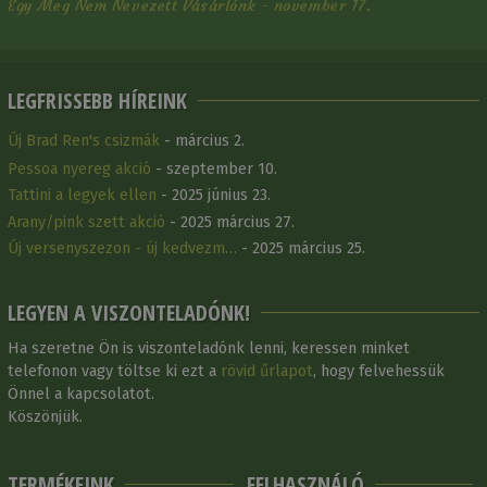
Egy Meg Nem Nevezett Vásárlónk - november 17.
LEGFRISSEBB HÍREINK
Új Brad Ren's csizmák
- március 2.
Pessoa nyereg akció
- szeptember 10.
Tattini a legyek ellen
- 2025 június 23.
Arany/pink szett akció
- 2025 március 27.
Új versenyszezon - új kedvezm…
- 2025 március 25.
LEGYEN A VISZONTELADÓNK!
Ha szeretne Ön is viszonteladónk lenni, keressen minket
telefonon vagy töltse ki ezt a
rövid űrlapot
, hogy felvehessük
Önnel a kapcsolatot.
Köszönjük.
TERMÉKEINK
FELHASZNÁLÓ