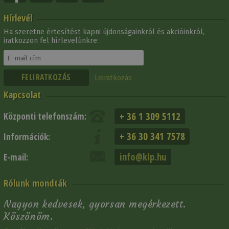
Hírlevél
Ha szeretne értesítést kapni újdonságainkról és akcióinkról,
iratkozzon fel hírlevelünkre:
Leiratkozás
Kapcsolat
+ 36 1 309 5112
Központi telefonszám:
+ 36 30 341 7578
Információk:
info@klp.hu
E-mail:
Rólunk mondták
Nagyon kedvesek, gyorsan megérkezett.
Köszönöm.