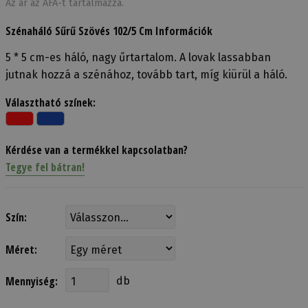
Az ár az ÁFÁ-t tartalmazza.
Szénaháló Sűrű Szövés 102/5 Cm Információk
5 * 5 cm-es háló, nagy űrtartalom. A lovak lassabban
jutnak hozzá a szénához, tovább tart, míg kiürül a háló.
Választható színek:
Kérdése van a termékkel kapcsolatban?
Tegye fel bátran!
Szín:
Méret:
Mennyiség:
db