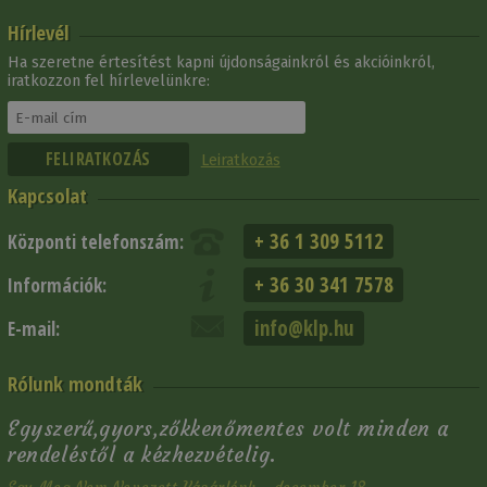
Hírlevél
Ha szeretne értesítést kapni újdonságainkról és akcióinkról,
iratkozzon fel hírlevelünkre:
Leiratkozás
Kapcsolat
+ 36 1 309 5112
Központi telefonszám:
+ 36 30 341 7578
Információk:
info@klp.hu
E-mail:
Rólunk mondták
Egyszerű,gyors,zőkkenőmentes volt minden a
rendeléstől a kézhezvételig.