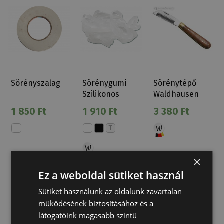
Sörényszalag
Sörénygumi
Sörénytépő
Szilikonos
Waldhausen
Széles 30 G
1 850 Ft
1 910 Ft
3 380 Ft
T
×
Ez a weboldal sütiket használ
Sütiket használunk az oldalunk zavartalan
működésének biztosításához és a
látogatóink magasabb szintű