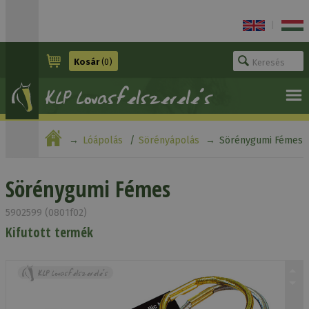
|
Kosár
(0)
Lóápolás
Sörényápolás
Sörénygumi Fémes
Sörénygumi Fémes
5902599 (0801f02)
Kifutott termék