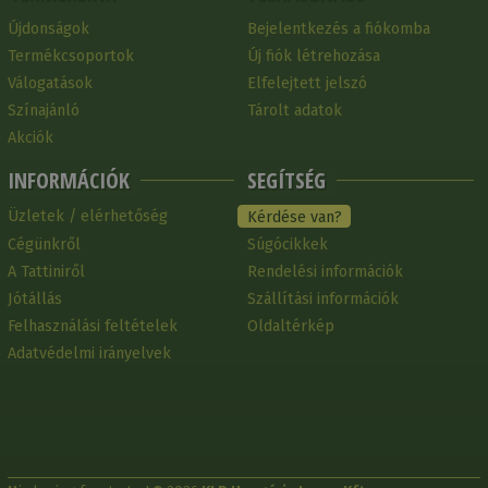
Újdonságok
Bejelentkezés a fiókomba
Termékcsoportok
Új fiók létrehozása
Válogatások
Elfelejtett jelszó
Színajánló
Tárolt adatok
Akciók
INFORMÁCIÓK
SEGÍTSÉG
Üzletek / elérhetőség
Kérdése van?
Cégünkről
Súgócikkek
A Tattiniről
Rendelési információk
Jótállás
Szállítási információk
Felhasználási feltételek
Oldaltérkép
Adatvédelmi irányelvek