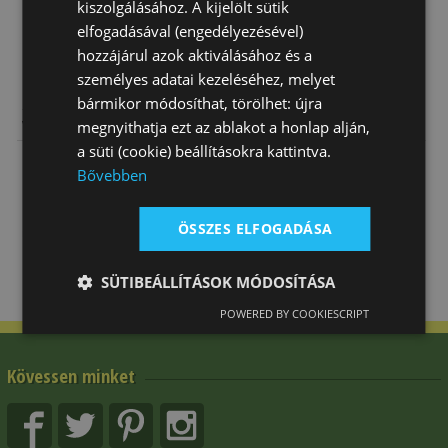
kiszolgálásához. A kijelölt sütik
elfogadásával (engedélyezésével)
hozzájárul azok aktiválásához és a
személyes adatai kezeléséhez, melyet
bármikor módosíthat, törölhet: újra
Sörénygumi
Sörényfésű
Sörényritkító
megnyithatja ezt az ablakot a honlap alján,
Vödörben
Formázott Fogó
Olló
Extra Széles
a süti (cookie) beállításokra kattintva.
5 540 Ft
3 310 Ft
6 920 Ft
Bővebben
ÖSSZES ELFOGADÁSA
SÜTIBEÁLLÍTÁSOK MÓDOSÍTÁSA
POWERED BY COOKIESCRIPT
Kövessen minket