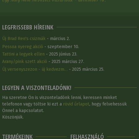
Egy Meg Nem Nevezett Vásárlónk - december 18.
LEGFRISSEBB HÍREINK
Új Brad Ren's csizmák
- március 2.
Pessoa nyereg akció
- szeptember 10.
Tattini a legyek ellen
- 2025 június 23.
Arany/pink szett akció
- 2025 március 27.
Új versenyszezon - új kedvezm…
- 2025 március 25.
LEGYEN A VISZONTELADÓNK!
Ha szeretne Ön is viszonteladónk lenni, keressen minket
telefonon vagy töltse ki ezt a
rövid űrlapot
, hogy felvehessük
Önnel a kapcsolatot.
Köszönjük.
TERMÉKEINK
FELHASZNÁLÓ