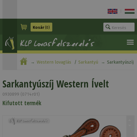
|
Kosár
(0)
Western lovaglás
Sarkantyú
Sarkantyúszíj
Western Ívelt
Sarkantyúszíj Western Ívelt
0930899 (0714r01)
Kifutott termék