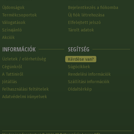
Újdonságok
Bejelentkezés a fiókomba
Termékcsoportok
Új fiók létrehozása
Válogatások
Elfelejtett jelszó
Színajánló
Tárolt adatok
Akciók
INFORMÁCIÓK
SEGÍTSÉG
Üzletek / elérhetőség
Kérdése van?
Cégünkről
Súgócikkek
A Tattiniről
Rendelési információk
Jótállás
Szállítási információk
Felhasználási feltételek
Oldaltérkép
Adatvédelmi irányelvek