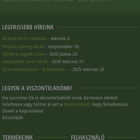
LEGFRISSEBB HÍREINK
Új Brad Ren's csizmák
- március 2.
Pessoa nyereg akció
- szeptember 10.
Tattini a legyek ellen
- 2025 június 23.
Arany/pink szett akció
- 2025 március 27.
Új versenyszezon - új kedvezm…
- 2025 március 25.
LEGYEN A VISZONTELADÓNK!
Ha szeretne Ön is viszonteladónk lenni, keressen minket
telefonon vagy töltse ki ezt a
rövid űrlapot
, hogy felvehessük
Önnel a kapcsolatot.
Köszönjük.
TERMÉKEINK
FELHASZNÁLÓ