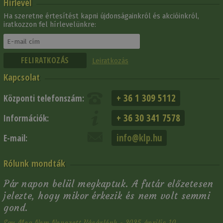
Hírlevél
Ha szeretne értesítést kapni újdonságainkról és akcióinkról,
iratkozzon fel hírlevelünkre:
Leiratkozás
Kapcsolat
+ 36 1 309 5112
Központi telefonszám:
+ 36 30 341 7578
Információk:
info@klp.hu
E-mail:
Rólunk mondták
Pár napon belül megkaptuk. A futár előzetesen
jelezte, hogy mikor érkezik és nem volt semmi
gond.
Egy Meg Nem Nevezett Vásárlónk - 2025 április 10.