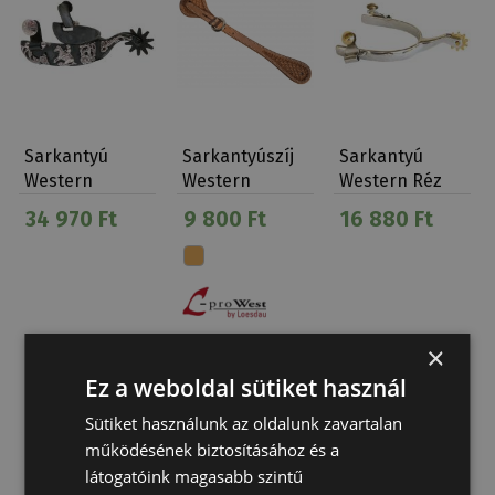
Sarkantyú
Sarkantyúszíj
Sarkantyú
Western
Western
Western Réz
Reining Fekete
Kosárfonott
Gombokkal
34 970 Ft
9 800 Ft
16 880 Ft
Tíz Ágú
×
Ez a weboldal sütiket használ
Sütiket használunk az oldalunk zavartalan
működésének biztosításához és a
látogatóink magasabb szintű