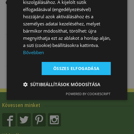
kiszolgálásához. A kijelölt sütik
elfogadásával (engedélyezésével)
hozzájárul azok aktiválásához és a
személyes adatai kezeléséhez, melyet
Sarkantyúszíj
Sarkantyúszíj
Sarkantyú
bármikor módosíthat, törölhet: újra
Western Sima
Western
Western
Bőr
Kosárfonott
Rovátkolt
megnyithatja ezt az ablakot a honlap alján,
9 640 Ft
8 550 Ft
25 450 Ft
Ívelt
a süti (cookie) beállításokra kattintva.
Bővebben
ÖSSZES ELFOGADÁSA
SÜTIBEÁLLÍTÁSOK MÓDOSÍTÁSA
POWERED BY COOKIESCRIPT
Kövessen minket