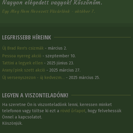
Nagyon elégedett vagyok! Köszönöm.
Egy Meg Nem Nevezett Vásárlónk - október 7.
LEGFRISSEBB HÍREINK
Új Brad Ren's csizmák
- március 2.
Pessoa nyereg akció
- szeptember 10.
Tattini a legyek ellen
- 2025 június 23.
Arany/pink szett akció
- 2025 március 27.
Új versenyszezon - új kedvezm…
- 2025 március 25.
LEGYEN A VISZONTELADÓNK!
Ha szeretne Ön is viszonteladónk lenni, keressen minket
telefonon vagy töltse ki ezt a
rövid űrlapot
, hogy felvehessük
Önnel a kapcsolatot.
Köszönjük.