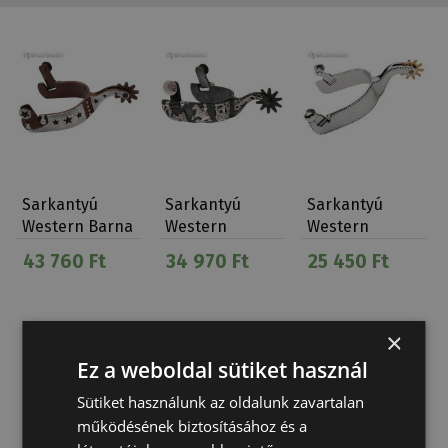
Sarkantyú
Sarkantyú
Sarkantyú
Western Barna
Western
Western
Csillagos
Reining Fekete
Rovátkolt
43 760 Ft
34 970 Ft
25 450 Ft
Argen…
Tíz Ágú
×
Ez a weboldal sütiket használ
Sütiket használunk az oldalunk zavartalan
működésének biztosításához és a