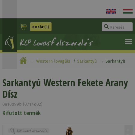
|
Kosár
(0)
Western lovaglás
Sarkantyú
Sarkantyú
Western Fekete Arany Dísz
Sarkantyú Western Fekete Arany
Dísz
0810099b (0714q02)
Kifutott termék