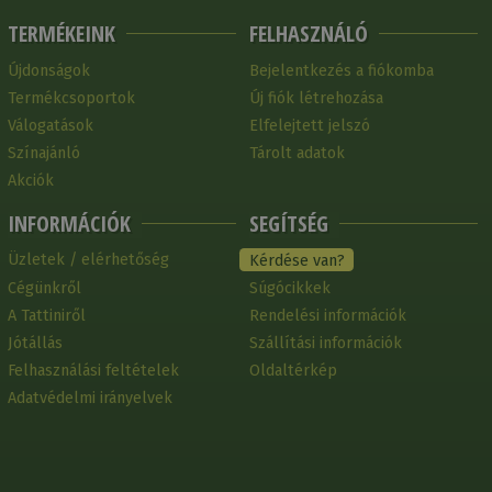
TERMÉKEINK
FELHASZNÁLÓ
Újdonságok
Bejelentkezés a fiókomba
Termékcsoportok
Új fiók létrehozása
Válogatások
Elfelejtett jelszó
Színajánló
Tárolt adatok
Akciók
INFORMÁCIÓK
SEGÍTSÉG
Üzletek / elérhetőség
Kérdése van?
Cégünkről
Súgócikkek
A Tattiniről
Rendelési információk
Jótállás
Szállítási információk
Felhasználási feltételek
Oldaltérkép
Adatvédelmi irányelvek