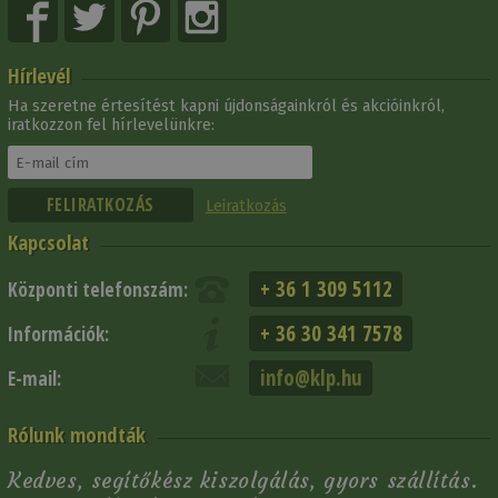
Hírlevél
Ha szeretne értesítést kapni újdonságainkról és akcióinkról,
iratkozzon fel hírlevelünkre:
Leiratkozás
Kapcsolat
+ 36 1 309 5112
Központi telefonszám:
+ 36 30 341 7578
Információk:
info@klp.hu
E-mail:
Rólunk mondták
Kedves, segítőkész kiszolgálás, gyors szállítás.