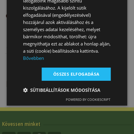
látogatóink magasabb szintű
kiszolgálásához. A kijelölt sütik
elfogadásával (engedélyezésével)
hozzájárul azok aktiválásához és a
személyes adatai kezeléséhez, melyet
bármikor módosíthat, törölhet: újra
Sarkantyúszíj
Sarkantyúszíj
Sarkantyú
megnyithatja ezt az ablakot a honlap alján,
Western
Western
Western
a süti (cookie) beállításokra kattintva.
Kosárfonott
Kosárfonott Új
Rozsdamentes
Bővebben
7 730 Ft
7 900 Ft
26 460 Ft
ÖSSZES ELFOGADÁSA
SÜTIBEÁLLÍTÁSOK MÓDOSÍTÁSA
POWERED BY COOKIESCRIPT
Kövessen minket