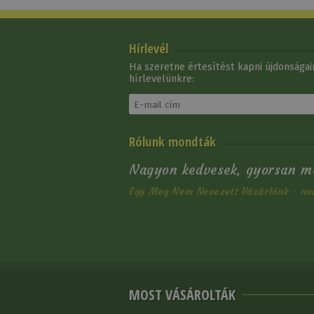
Hírlevél
Ha szeretne értesítést kapni újdonságain
hírlevelünkre:
Sarkantyú Gumis
Rólunk mondták
Egyenes Tattini Felnőtt
12 020 Ft
Nagyon kedvesek, gyorsan m
Egy Meg Nem Nevezett Vásárlónk - no
MOST VÁSÁROLTÁK