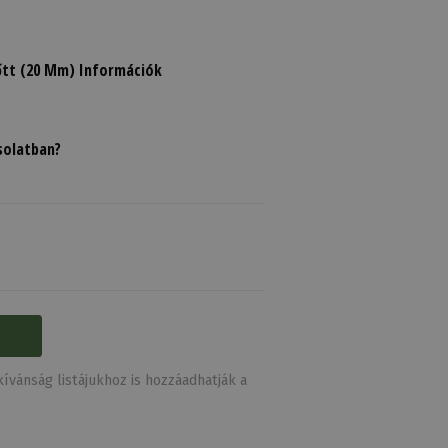
őtt (20 Mm) Információk
solatban?
ívánság listájukhoz is hozzáadhatják a