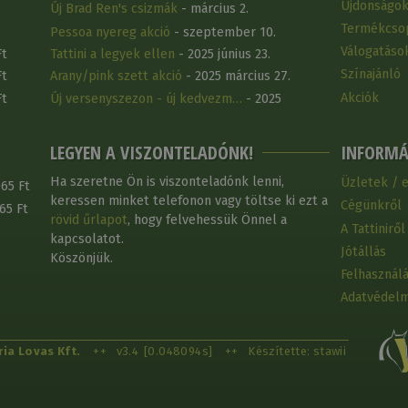
Újdonságo
Új Brad Ren's csizmák
- március 2.
Termékcso
Pessoa nyereg akció
- szeptember 10.
Válogatáso
Ft
Tattini a legyek ellen
- 2025 június 23.
Színajánló
Ft
Arany/pink szett akció
- 2025 március 27.
Akciók
Ft
Új versenyszezon - új kedvezm…
- 2025
március 25.
LEGYEN A VISZONTELADÓNK!
INFORMÁ
Ha szeretne Ön is viszonteladónk lenni,
Üzletek / 
65 Ft
keressen minket telefonon vagy töltse ki ezt a
Cégünkről
65 Ft
rövid űrlapot
, hogy felvehessük Önnel a
A Tattiniről
kapcsolatot.
Jótállás
Köszönjük.
Felhasználá
Adatvédelm
ia Lovas Kft.
++
v3.4
[0.048094s]
++
Készítette: stawii