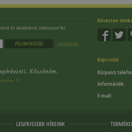
Kövessen mink
król és akcióinkról, iratkozzon fel
Leiratkozás
Kapcsolat
egérkezett. Köszönöm.
Központi telefo
vember 17.
Információk:
E-mail:
LEGFRISSEBB HÍREINK
TERMÉKE