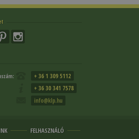
et
+ 36 1 309 5112
nszám:
+ 36 30 341 7578
info@klp.hu
INK
FELHASZNÁLÓ