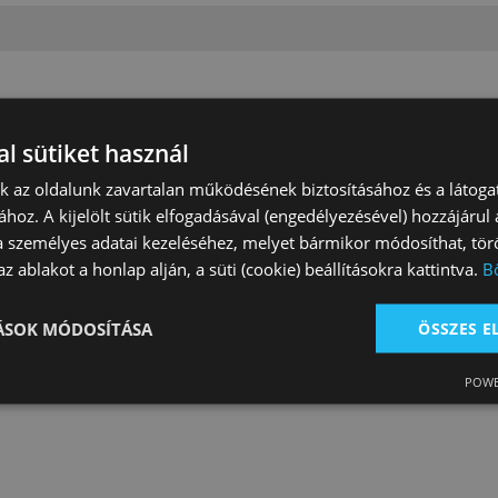
l sütiket használ
nk az oldalunk zavartalan működésének biztosításához és a látog
ához. A kijelölt sütik elfogadásával (engedélyezésével) hozzájárul
a személyes adatai kezeléséhez, melyet bármikor módosíthat, törö
z ablakot a honlap alján, a süti (cookie) beállításokra kattintva.
B
yú Tattini
Sarkantyú Daslö
Sarkantyú Dasl
ített (20 Mm)
Gyerek Egyenes (15
Gömbölyű Felnő
Mm)
Mm)
TÁSOK MÓDOSÍTÁSA
ÖSSZES 
 Ft
4 990 Ft
5 000 Ft
POWE