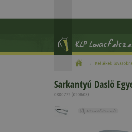
Kellékek lovasokn
Sarkantyú Daslö Egy
0800772 (0208i03)