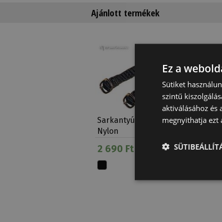
Ajánlott termékek
Ez a webolda
Sütiket használu
szintű kiszolgálás
aktiválásához és 
megnyithatja ezt a
Sarkantyúszíj Erős
Sarkant
Nylon
Gömböly
SÜTIBEÁLLÍ
2 690 Ft
8 960