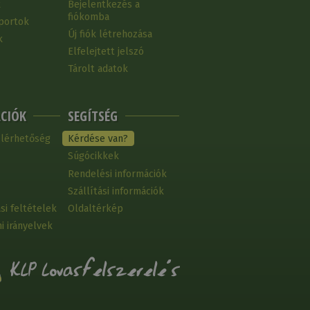
k
Bejelentkezés a
fiókomba
portok
Új fiók létrehozása
k
Elfelejtett jelszó
Tárolt adatok
CIÓK
SEGÍTSÉG
elérhetőség
Kérdése van?
Súgócikkek
Rendelési információk
Szállítási információk
si feltételek
Oldaltérkép
i irányelvek