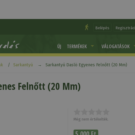
Belépés
Regisztrác
ÚJ
TERMÉKEK
VÁLOGATÁSOK
ak
Sarkantyú
Sarkantyú Daslö Egyenes Felnőtt (20 Mm)
enes Felnőtt (20 Mm)
Még nem értékelték.
5 000 Ft