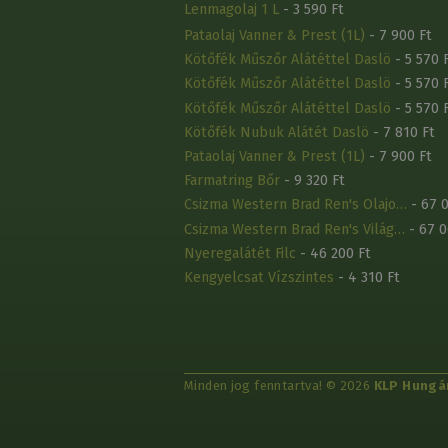
Lenmagolaj 1 L
- 3 590 Ft
Pataolaj Vanner & Prest (1L)
- 7 900 Ft
Kötőfék Műszőr Alátéttel Daslö
- 5 570 
Kötőfék Műszőr Alátéttel Daslö
- 5 570 
Kötőfék Műszőr Alátéttel Daslö
- 5 570 
Kötőfék Nubuk Alátét Daslö
- 7 810 Ft
Pataolaj Vanner & Prest (1L)
- 7 900 Ft
Farmatring Bőr
- 9 320 Ft
Csizma Western Brad Ren's Olajo…
- 67 0
Csizma Western Brad Ren's Világ…
- 67 0
Nyeregalátét Filc
- 46 200 Ft
Kengyelcsat Vízszintes
- 4 310 Ft
Minden jog fenntartva! © 2026
KLP Hungár