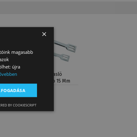
×
atóink magasabb
 azok
lhet: újra
ővebben
ö
Sarkantyú Daslö
tt (25
Gyerek Gömb 15 Mm
ELFOGADÁSA
5 000 Ft
RED BY COOKIESCRIPT