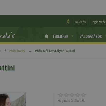
Belépés
Regisztrác
ÚJ
TERMÉKEK
VÁLOGATÁSOK
k
Póló lovas
Póló Női Kristályos Tattini
attini
Még nem értékelték.