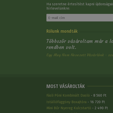
Ha szeretne értesítést kapni újdonságain
hírlevelünkre:
Rólunk mondták
Többször vásároltam már a l
rendben volt.
Egy Meg Nem Nevezett Vásárlónk - sz
MOST VÁSÁROLTÁK
Fásli Póni Kombinált Daslö
- 8 560 Ft
Istállófüggöny Boxajtóra
- 16 720 Ft
Mini Bőr Nyereg Kulcstartó
- 2 490 Ft