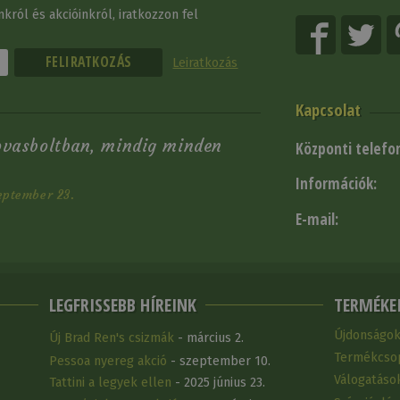
król és akcióinkról, iratkozzon fel
Leiratkozás
Kapcsolat
ovasboltban, mindig minden
Központi telefo
Információk:
eptember 23.
E-mail:
LEGFRISSEBB HÍREINK
TERMÉKE
Újdonságo
Új Brad Ren's csizmák
- március 2.
Termékcso
Pessoa nyereg akció
- szeptember 10.
Válogatáso
Tattini a legyek ellen
- 2025 június 23.