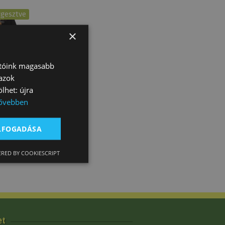
ggesztve
×
atóink magasabb
 azok
 Dutton
lhet: újra
ővebben
ELFOGADÁSA
RED BY COOKIESCRIPT
et