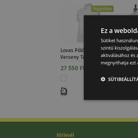
Fogyóban
Ez a webolda
Sütiket használu
szintű kiszolgálás
Lovas Póló Férfi
Póló Ga
aktiválásához és 
Verseny Tattini
High T
megnyithatja ezt a
27 550 Ft
23 595
SÜTIBEÁLLÍ
Hírlevél