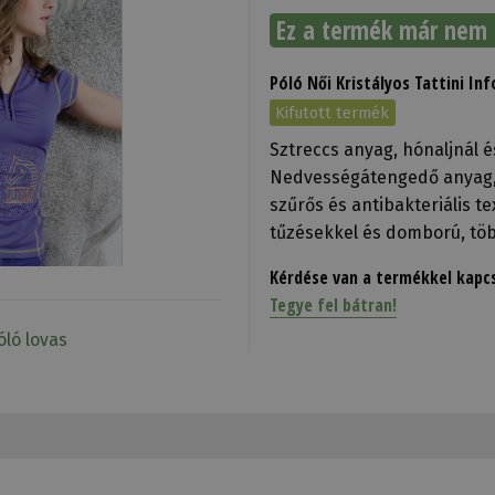
Ez a termék már nem 
Póló Női Kristályos Tattini In
Kifutott termék
Sztreccs anyag, hónaljnál é
Nedvességátengedő anyag, 
szűrős és antibakteriális tex
tűzésekkel és domború, töb
Kérdése van a termékkel kapc
Tegye fel bátran!
ló lovas