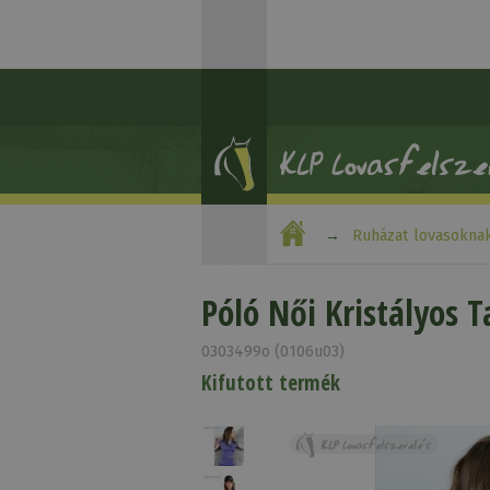
Ruházat lovasokna
Póló Női Kristályos T
0303499o (0106u03)
Kifutott termék