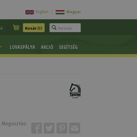
English
|
Magyar
ió
Kosár
(0)
LOVASPÁLYA
AKCIÓ
SEGÍTSÉG
Megosztás: