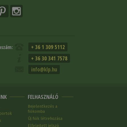
+ 36 1 309 5112
nszám:
+ 36 30 341 7578
info@klp.hu
INK
FELHASZNÁLÓ
k
Bejelentkezés a
fiókomba
portok
Új fiók létrehozása
k
Elfelejtett jelszó