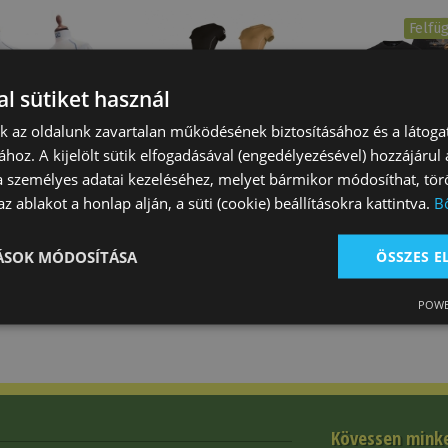
Felfü
l sütiket használ
nk az oldalunk zavartalan működésének biztosításához és a látog
ához. A kijelölt sütik elfogadásával (engedélyezésével) hozzájárul
lopp Feszes
Póló Női Passiflora
Stars & Stripes
a személyes adatai kezeléséhez, melyet bármikor módosíthat, törö
ech
Tattini
Ranch Yellow…
z ablakot a honlap alján, a süti (cookie) beállításokra kattintva.
B
 Ft
24 980 Ft
17 900 Ft
TÁSOK MÓDOSÍTÁSA
ÖSSZES 
POWE
Kövessen mink