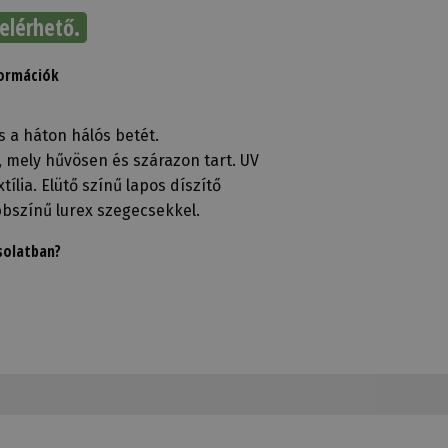
elérhető.
formációk
s a háton hálós betét.
mely hűvösen és szárazon tart. UV
tília. Elütő színű lapos díszítő
bszínű lurex szegecsekkel.
solatban?