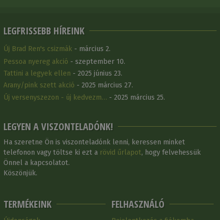
LEGFRISSEBB HÍREINK
Új Brad Ren's csizmák
- március 2.
Pessoa nyereg akció
- szeptember 10.
Tattini a legyek ellen
- 2025 június 23.
Arany/pink szett akció
- 2025 március 27.
Új versenyszezon - új kedvezm…
- 2025 március 25.
LEGYEN A VISZONTELADÓNK!
Ha szeretne Ön is viszonteladónk lenni, keressen minket
telefonon vagy töltse ki ezt a
rövid űrlapot
, hogy felvehessük
Önnel a kapcsolatot.
Köszönjük.
TERMÉKEINK
FELHASZNÁLÓ