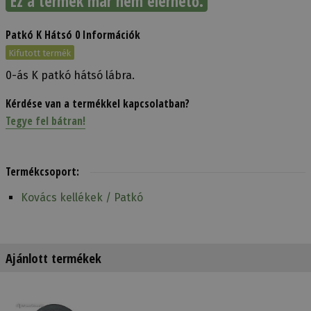
Ez a termék már nem elérhető.
Patkó K Hátsó 0 Információk
Kifutott termék
0-ás K patkó hátsó lábra.
Kérdése van a termékkel kapcsolatban?
Tegye fel bátran!
Termékcsoport:
Kovács kellékek / Patkó
Ajánlott termékek