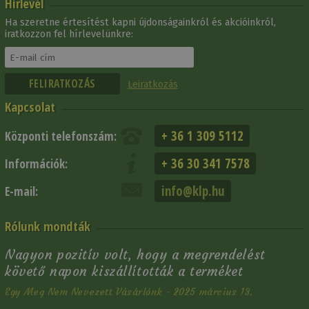
Hírlevél
Ha szeretne értesítést kapni újdonságainkról és akcióinkról,
iratkozzon fel hírlevelünkre:
Leiratkozás
Kapcsolat
+ 36 1 309 5112
Központi telefonszám:
+ 36 30 341 7578
Információk:
info@klp.hu
E-mail:
Rólunk mondták
Nagyon pozitív volt, hogy a megrendelést
követő napon kiszállították a terméket
Egy Meg Nem Nevezett Vásárlónk - 2025 március 13.