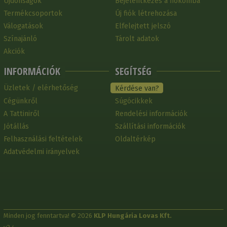
Újdonságok
Bejelentkezés a fiókomba
Termékcsoportok
Új fiók létrehozása
Válogatások
Elfelejtett jelszó
Színajánló
Tárolt adatok
Akciók
INFORMÁCIÓK
SEGÍTSÉG
Üzletek / elérhetőség
Kérdése van?
Cégünkről
Súgócikkek
A Tattiniről
Rendelési információk
Jótállás
Szállítási információk
Felhasználási feltételek
Oldaltérkép
Adatvédelmi irányelvek
Minden jog fenntartva! © 2026
KLP Hungária Lovas Kft.