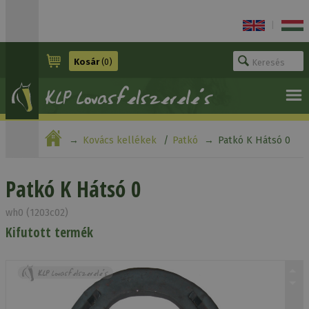
|
Kosár
(0)
Kovács kellékek
Patkó
Patkó K Hátsó 0
Patkó K Hátsó 0
wh0 (1203c02)
Kifutott termék