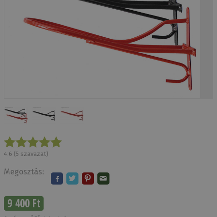
4.6
(
5
szavazat)
Megosztás:
9 400 Ft