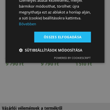
személyes adatai kezeléséhez, melyet
bármikor módosíthat, törölhet: újra
megnyithatja ezt az ablakot a honlap alján,
a süti (cookie) beállításokra kattintva.
Bővebben
ÖSSZES ELFOGADÁSA
Kantártartó
Kantártartó
Gyűjtőkarika
SÜTIBEÁLLÍTÁSOK MÓDOSÍTÁSA
Patkós Réz
Lófej Réz
POWERED BY COOKIESCRIPT
9 790 Ft
9 790 Ft
1 510 Ft
Vásárlói vélemények a termékről