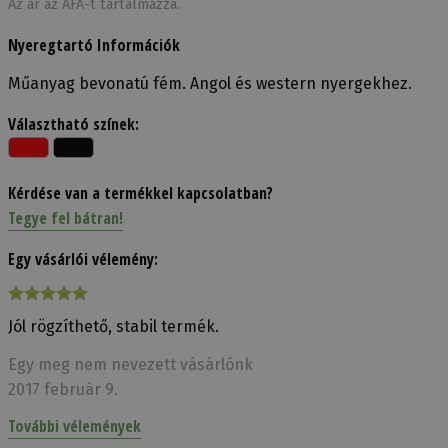
Az ár az ÁFÁ-t tartalmazza.
Nyeregtartó Információk
Műanyag bevonatú fém. Angol és western nyergekhez.
Választható színek:
Kérdése van a termékkel kapcsolatban?
Tegye fel bátran!
Egy vásárlói vélemény:
Jól rögzíthető, stabil termék.
Egy meg nem nevezett vásárlónk
2017 február 9.
További vélemények