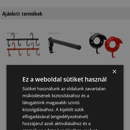
Ajánlott termékek
×
Kantártartó
Nyeregtartó
Kantártartó
Ez a weboldal sütiket használ
Hordozható
Rúd Lehajtható
Fém
Sütiket használunk az oldalunk zavartalan
5 970 Ft
9 300 Ft
2 050 Ft
működésének biztosításához és a
látogatóink magasabb szintű
kiszolgálásához. A kijelölt sütik
elfogadásával (engedélyezésével)
hozzájárul azok aktiválásához és a