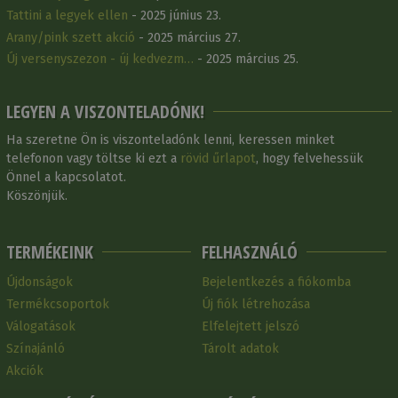
Tattini a legyek ellen
- 2025 június 23.
Arany/pink szett akció
- 2025 március 27.
Új versenyszezon - új kedvezm…
- 2025 március 25.
LEGYEN A VISZONTELADÓNK!
Ha szeretne Ön is viszonteladónk lenni, keressen minket
telefonon vagy töltse ki ezt a
rövid űrlapot
, hogy felvehessük
Önnel a kapcsolatot.
Köszönjük.
TERMÉKEINK
FELHASZNÁLÓ
Újdonságok
Bejelentkezés a fiókomba
Termékcsoportok
Új fiók létrehozása
Válogatások
Elfelejtett jelszó
Színajánló
Tárolt adatok
Akciók