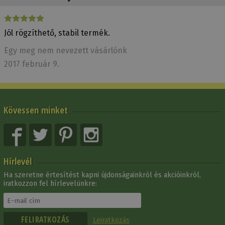
Jól rögzíthető, stabil termék.
Egy meg nem nevezett vásárlónk
2017 február 9.
Kövessen minket
Hírlevél
Ha szeretne értesítést kapni újdonságainkról és akcióinkról,
iratkozzon fel hírlevelünkre:
Leiratkozás