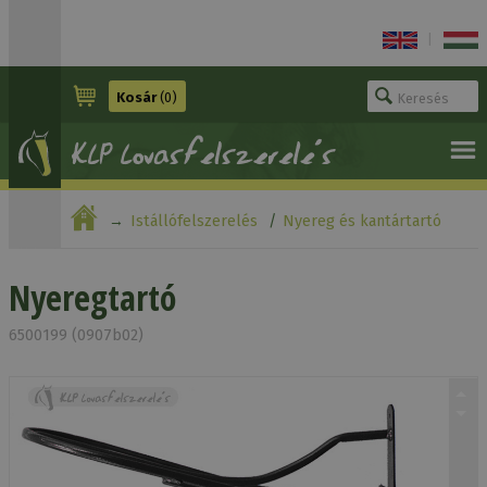
|
Kosár
(0)
Istállófelszerelés
Nyereg és kantártartó
Nyeregtartó
Nyeregtartó
6500199 (0907b02)