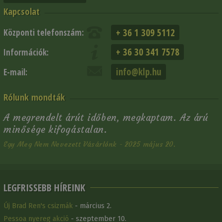
Kapcsolat
+ 36 1 309 5112
Központi telefonszám:
+ 36 30 341 7578
Információk:
info@klp.hu
E-mail:
Rólunk mondták
A megrendelt árút időben, megkaptam. Az árú
minősége kifogástalan.
Egy Meg Nem Nevezett Vásárlónk - 2025 május 20.
LEGFRISSEBB HÍREINK
Új Brad Ren's csizmák
- március 2.
Pessoa nyereg akció
- szeptember 10.