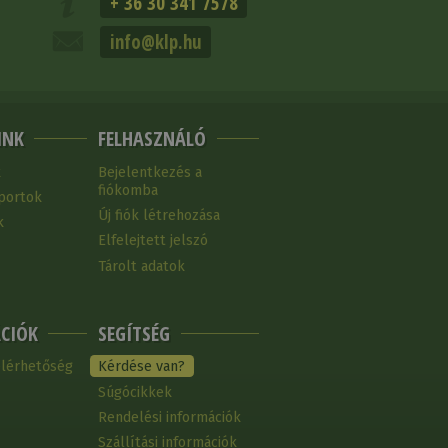
+ 36 30 341 7578
info@klp.hu
INK
FELHASZNÁLÓ
k
Bejelentkezés a
fiókomba
portok
Új fiók létrehozása
k
Elfelejtett jelszó
Tárolt adatok
CIÓK
SEGÍTSÉG
elérhetőség
Kérdése van?
Súgócikkek
Rendelési információk
Szállítási információk