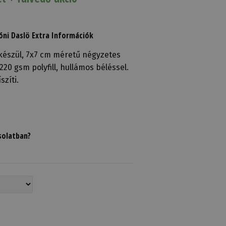
óni Daslö Extra Információk
 készül, 7x7 cm méretű négyzetes
20 gsm polyfill, hullámos béléssel.
szíti.
solatban?