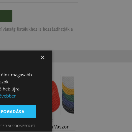
ívánság listájukhoz is hozzáadhatják a
×
atóink magasabb
 azok
lhet: újra
ővebben
ELFOGADÁSA
Nyeregalátét
RED BY COOKIESCRIPT
ni
Nyeregforma Vászon