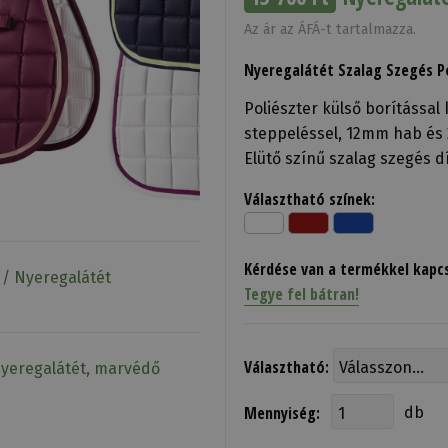
Az ár az ÁFÁ-t tartalmazza.
Nyeregalátét Szalag Szegés P
Poliészter külső borítással
steppeléssel, 12mm hab és 2
Elütő színű szalag szegés dí
Választható színek:
Kérdése van a termékkel kapc
 / Nyeregalátét
Tegye fel bátran!
Választható:
Nyeregalátét, marvédő
Mennyiség:
db