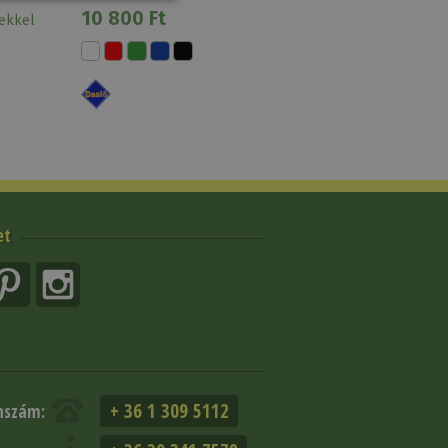
Daslö
10 800 Ft
lekkel
et
+ 36 1 309 5112
nszám: