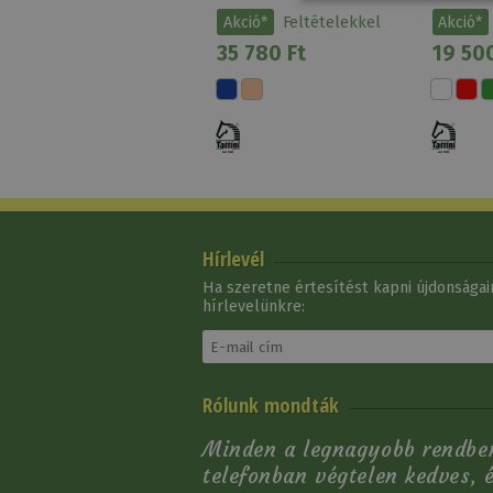
Akció*
Feltételekkel
Akció*
35 780 Ft
19 500
Hírlevél
Ha szeretne értesítést kapni újdonságain
hírlevelünkre:
Nyeregalátét Tattini
Rólunk mondták
Ermitage
Minden a legnagyobb rendben 
Akció*
Feltételekkel
telefonban végtelen kedves, 
35 780 Ft