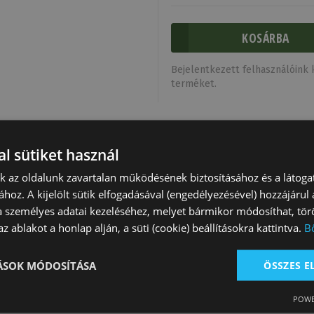
Bejelentkezett felhasználóink k
terméket.
l sütiket használ
nk az oldalunk zavartalan működésének biztosításához és a látog
ához. A kijelölt sütik elfogadásával (engedélyezésével) hozzájárul
a személyes adatai kezeléséhez, melyet bármikor módosíthat, törö
z ablakot a honlap alján, a süti (cookie) beállításokra kattintva.
B
TÁSOK MÓDOSÍTÁSA
ÖSSZES 
alátét Gyémánt
Nyeregalátét Vízálló
Nyeregalátét
POWE
és Tattini
Zsebes Tattini
Bársonyos Tatti