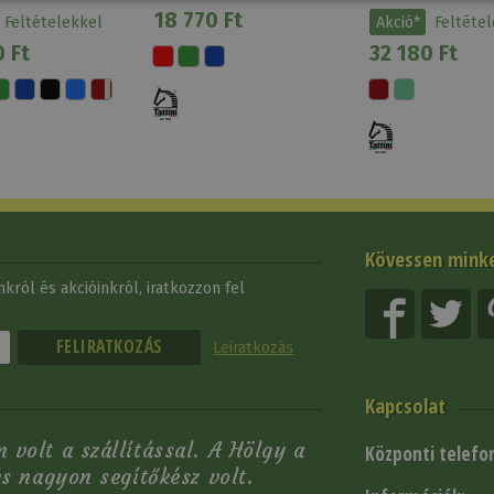
18 770 Ft
Feltételekkel
Akció*
Feltéte
 Ft
32 180 Ft
Kövessen mink
król és akcióinkról, iratkozzon fel
Leiratkozás
Kapcsolat
volt a szállítással. A Hölgy a
Központi telefo
és nagyon segítőkész volt.