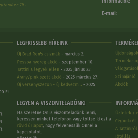
Információk:
eptember 19.
E-mail:
LEGFRISSEBB HÍREINK
TERMÉKE
Újdonságo
Új Brad Ren's csizmák
- március 2.
Termékcso
Pessoa nyereg akció
- szeptember 10.
Válogatáso
Tattini a legyek ellen
- 2025 június 23.
Színajánló
Arany/pink szett akció
- 2025 március 27.
Akciók
Új versenyszezon - új kedvezm…
- 2025
március 25.
00 Ft
LEGYEN A VISZONTELADÓNK!
INFORMÁ
Ha szeretne Ön is viszonteladónk lenni,
Üzletek / 
Ft
keressen minket telefonon vagy töltse ki ezt a
Cégünkről
Ft
rövid űrlapot
, hogy felvehessük Önnel a
A Tattiniről
Ft
kapcsolatot.
Jótállás