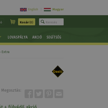
English
|
Magyar
ió
Kosár
(0)
LOVASPÁLYA
AKCIÓ
SEGÍTSÉG
 Extra
Megosztás:
t + fülvédő akció