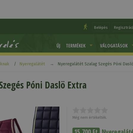
Belépés
Regisztrác
ÚJ
TERMÉKEK
VÁLOGATÁSOK
aknak
Nyeregalátét
Nyeregalátét Szalag Szegés Póni Daslö
Szegés Póni Daslö Extra
Még nem értékelték.
15 700 Ft
Nyeregaláté