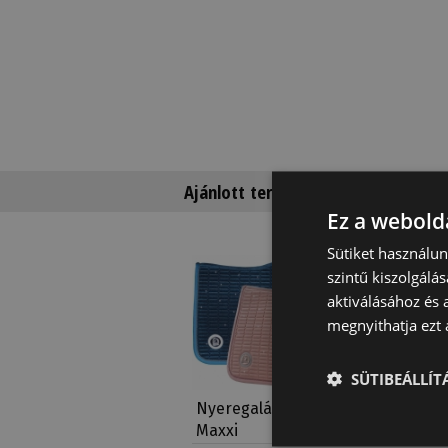
Ajánlott termékek
Ez a webolda
Sütiket használu
szintű kiszolgálás
aktiválásához és 
megnyithatja ezt a
SÜTIBEÁLLÍ
Nyeregalátét Tattini
Nyereg
Maxxi
Steppel