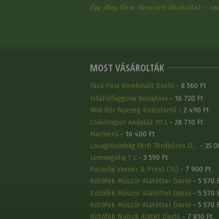
Egy Meg Nem Nevezett Vásárlónk - sz
MOST VÁSÁROLTÁK
Fásli Póni Kombinált Daslö
- 8 560 Ft
Istállófüggöny Boxajtóra
- 16 720 Ft
Mini Bőr Nyereg Kulcstartó
- 2 490 Ft
Csikótejpor Andalúz 10 L
- 28 710 Ft
Marmérő
- 16 400 Ft
Lovaglónadrág Férfi Térdbőrös D…
- 35 0
Lenmagolaj 1 L
- 3 590 Ft
Pataolaj Vanner & Prest (1L)
- 7 900 Ft
Kötőfék Műszőr Alátéttel Daslö
- 5 570 
Kötőfék Műszőr Alátéttel Daslö
- 5 570 
Kötőfék Műszőr Alátéttel Daslö
- 5 570 
Kötőfék Nubuk Alátét Daslö
- 7 810 Ft