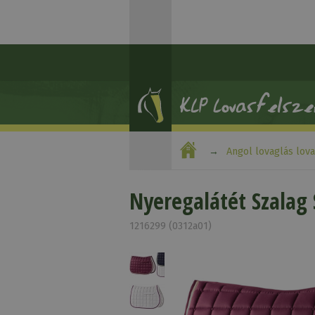
Angol lovaglás lov
Nyeregalátét Szalag 
1216299 (0312a01)