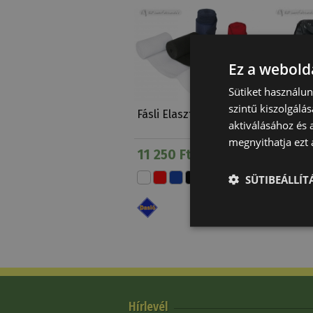
Ez a webolda
Sütiket használu
szintű kiszolgálás
Fásli Elasztikus Daslö
Nyereg 
aktiválásához és 
Szintet
megnyithatja ezt a
Cseré…
11 250 Ft
120 0
SÜTIBEÁLLÍ
Hírlevél