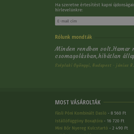
Ha szeretne értesítést kapni újdonságain
hírlevelünkre:
Nyeregalátét Díjlovas
Rólunk mondták
Gyémánt Steppelés
Minden rendben volt.Hamar m
Akció*
Feltételekkel
csomagolásban,hibátlan áll
19 490 Ft
Széplaki Gyöngyi, Budapest - június 8
MOST VÁSÁROLTÁK
Fásli Póni Kombinált Daslö
- 8 560 Ft
Istállófüggöny Boxajtóra
- 16 720 Ft
Mini Bőr Nyereg Kulcstartó
- 2 490 Ft