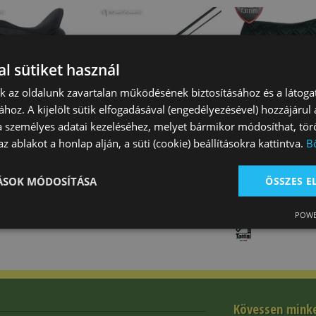
l sütiket használ
nk az oldalunk zavartalan működésének biztosításához és a látog
ához. A kijelölt sütik elfogadásával (engedélyezésével) hozzájárul
Díjlovas
Lovaglópálca Díjlovas
Nyeregalátét D
a személyes adatai kezeléséhez, melyet bármikor módosíthat, törö
ikus Daslö
Bársony Fogó Daslö
Steppelés Tatti
z ablakot a honlap alján, a süti (cookie) beállításokra kattintva.
B
60 Ft
8 430 Ft
Akció*
Feltéte
19 500 Ft
TÁSOK MÓDOSÍTÁSA
ÖSSZES 
POWE
Kövessen mink