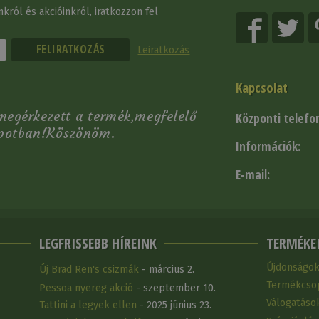
król és akcióinkról, iratkozzon fel
Leiratkozás
Kapcsolat
egérkezett a termék,megfelelő
Központi telefo
apotban!Köszönöm.
Információk:
.
E-mail:
LEGFRISSEBB HÍREINK
TERMÉKE
Újdonságo
Új Brad Ren's csizmák
- március 2.
Termékcso
Pessoa nyereg akció
- szeptember 10.
Válogatáso
Tattini a legyek ellen
- 2025 június 23.