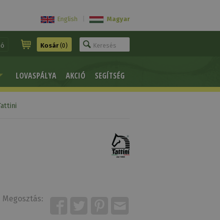
English
|
Magyar
ió
Kosár
(0)
LOVASPÁLYA
AKCIÓ
SEGÍTSÉG
attini
Megosztás: