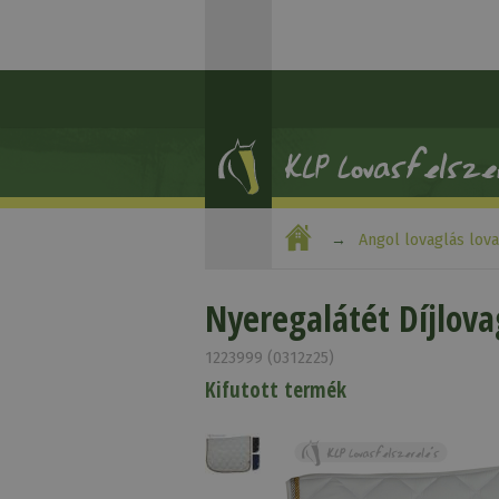
Angol lovaglás lov
Nyeregalátét Díjlova
1223999 (0312z25)
Kifutott termék