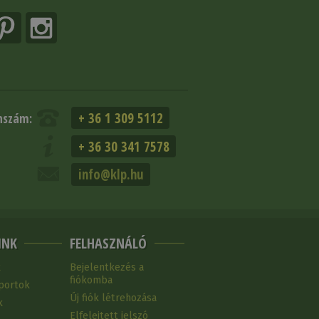
+ 36 1 309 5112
nszám:
+ 36 30 341 7578
info@klp.hu
INK
FELHASZNÁLÓ
k
Bejelentkezés a
fiókomba
portok
Új fiók létrehozása
k
Elfelejtett jelszó