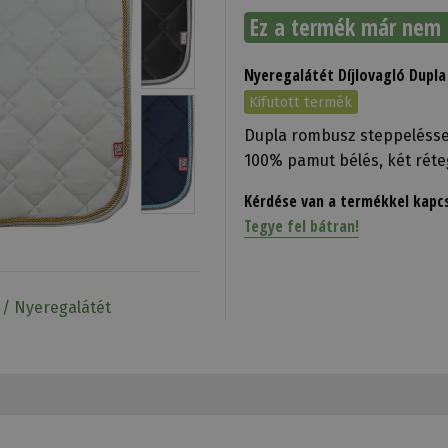
Ez a termék már nem 
Nyeregalátét Díjlovagló Dupla
Kifutott termék
Dupla rombusz steppeléssel,
100% pamut bélés, két réteg
Kérdése van a termékkel kapc
Tegye fel bátran!
 / Nyeregalátét