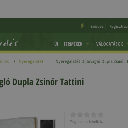
Belépés
Regisztrác
ÚJ
TERMÉKEK
VÁLOGATÁSOK
aknak
Nyeregalátét
Nyeregalátét Díjlovagló Dupla Zsinór T
gló Dupla Zsinór Tattini
Még nem értékelték.