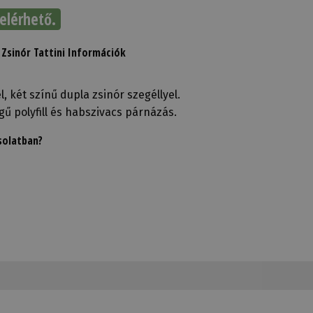
elérhető.
 Zsinór Tattini Információk
 két színű dupla zsinór szegéllyel.
ű polyfill és habszivacs párnázás.
solatban?