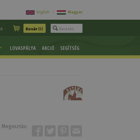
English
|
Magyar
ió
Kosár
(0)
LOVASPÁLYA
AKCIÓ
SEGÍTSÉG
Megosztás: