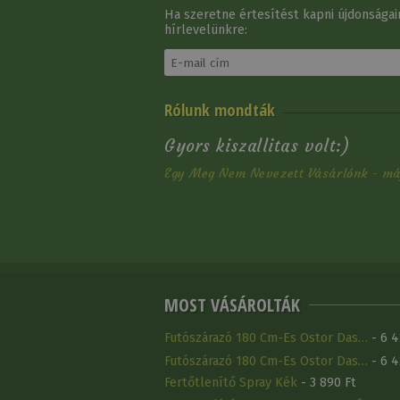
Ha szeretne értesítést kapni újdonságain
hírlevelünkre:
Nyereg Western
Rólunk mondták
Natowa 2214
369 900 Ft
Gyors kiszallitas volt:)
Egy Meg Nem Nevezett Vásárlónk - máj
MOST VÁSÁROLTÁK
Futószárazó 180 Cm-Es Ostor Das…
- 6 4
Futószárazó 180 Cm-Es Ostor Das…
- 6 4
Fertőtlenítő Spray Kék
- 3 890 Ft