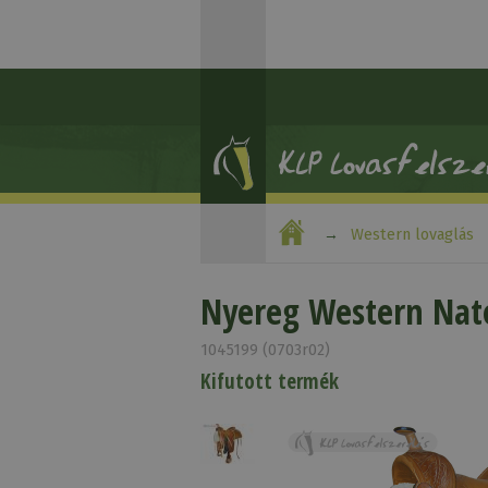
Western lovaglás
Nyereg Western Nato
1045199 (0703r02)
Kifutott termék