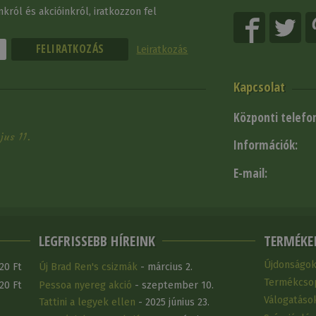
król és akcióinkról, iratkozzon fel
Leiratkozás
Kapcsolat
Központi telefo
us 11.
Információk:
E-mail:
LEGFRISSEBB HÍREINK
TERMÉKE
Újdonságo
20 Ft
Új Brad Ren's csizmák
- március 2.
Termékcso
20 Ft
Pessoa nyereg akció
- szeptember 10.
Válogatáso
Tattini a legyek ellen
- 2025 június 23.