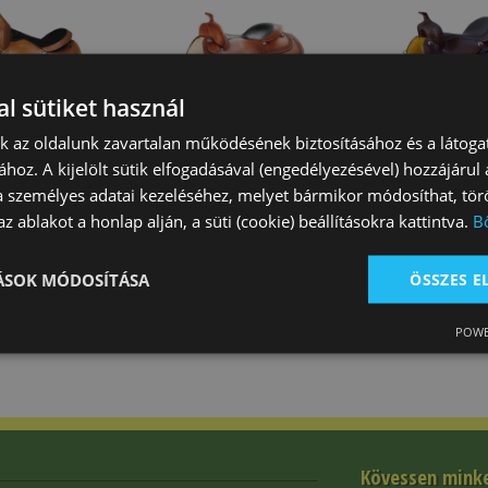
l sütiket használ
nk az oldalunk zavartalan működésének biztosításához és a látog
ához. A kijelölt sütik elfogadásával (engedélyezésével) hozzájárul
 Western
Nyereg Western
Nyereg Wester
a személyes adatai kezeléséhez, melyet bármikor módosíthat, törö
 Kosárfonott
Natowa 2219
Natowa Endura
z ablakot a honlap alján, a süti (cookie) beállításokra kattintva.
B
0 Ft
340 460 Ft
299 900 Ft
TÁSOK MÓDOSÍTÁSA
ÖSSZES 
POWE
Kövessen mink