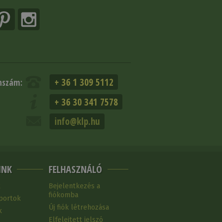
+ 36 1 309 5112
nszám:
+ 36 30 341 7578
info@klp.hu
INK
FELHASZNÁLÓ
k
Bejelentkezés a
fiókomba
portok
Új fiók létrehozása
k
Elfelejtett jelszó