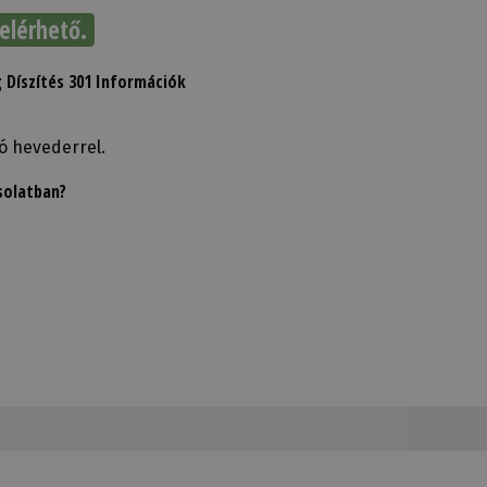
elérhető.
Díszítés 301 Információk
só hevederrel.
solatban?