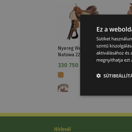
Ez a webolda
Sütiket használu
szintű kiszolgálás
Nyereg Western
Nyereg
aktiválásához és 
Natowa 2218
Natowa
megnyithatja ezt a
Dupla…
330 750 Ft
214 65
SÜTIBEÁLLÍ
Hírlevél