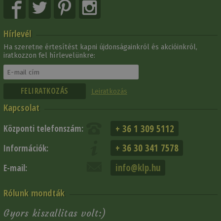
Hírlevél
Ha szeretne értesítést kapni újdonságainkról és akcióinkról,
iratkozzon fel hírlevelünkre:
Leiratkozás
Kapcsolat
+ 36 1 309 5112
Központi telefonszám:
+ 36 30 341 7578
Információk:
info@klp.hu
E-mail:
Rólunk mondták
Gyors kiszallitas volt:)