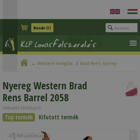
|
Kosár
(0)
Western lovaglás
Brad Ren's nyereg
Nyereg Western Brad Rens Barrel 2058
Nyereg Western Brad
Rens Barrel 2058
1004893 (0702c01)
Top termék
Kifutott termék