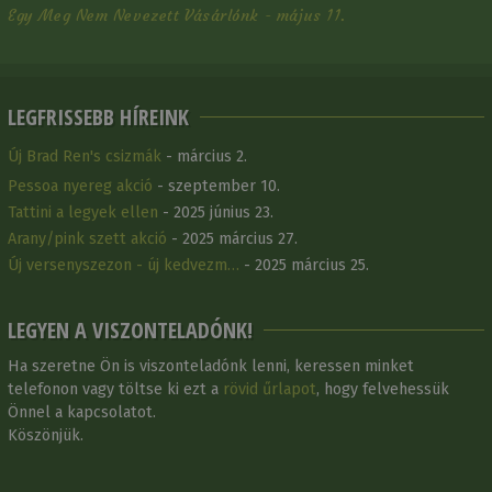
Egy Meg Nem Nevezett Vásárlónk - május 11.
LEGFRISSEBB HÍREINK
Új Brad Ren's csizmák
- március 2.
Pessoa nyereg akció
- szeptember 10.
Tattini a legyek ellen
- 2025 június 23.
Arany/pink szett akció
- 2025 március 27.
Új versenyszezon - új kedvezm…
- 2025 március 25.
LEGYEN A VISZONTELADÓNK!
Ha szeretne Ön is viszonteladónk lenni, keressen minket
telefonon vagy töltse ki ezt a
rövid űrlapot
, hogy felvehessük
Önnel a kapcsolatot.
Köszönjük.