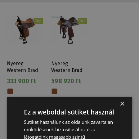
Top
Top
Nyereg
Nyereg
Western Brad
Western Brad
Rens Pleasure
Ren's Close
333 900 Ft
598 920 Ft
Kord
Contact
×
Ez a weboldal sütiket használ
Sütiket használunk az oldalunk zavartalan
működésének biztosításához és a
látogatóink magasabb szintű