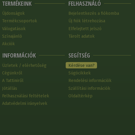
TERMÉKEINK
FELHASZNÁLÓ
Újdonságok
Bejelentkezés a fiókomba
Termékcsoportok
Új fiók létrehozása
Válogatások
Elfelejtett jelszó
Színajánló
Tárolt adatok
Akciók
INFORMÁCIÓK
SEGÍTSÉG
Üzletek / elérhetőség
Kérdése van?
Cégünkről
Súgócikkek
A Tattiniről
Rendelési információk
Jótállás
Szállítási információk
Felhasználási feltételek
Oldaltérkép
Adatvédelmi irányelvek