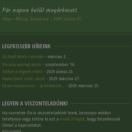
Pár napon belül megérkezett
Páger Márta, Komárom - 2025 július 21.
LEGFRISSEBB HÍREINK
Új Brad Ren's csizmák
- március 2.
Pessoa nyereg akció
- szeptember 10.
Tattini a legyek ellen
- 2025 június 23.
Arany/pink szett akció
- 2025 március 27.
Új versenyszezon - új kedvezm…
- 2025 március 25.
LEGYEN A VISZONTELADÓNK!
Ha szeretne Ön is viszonteladónk lenni, keressen minket
telefonon vagy töltse ki ezt a
rövid űrlapot
, hogy felvehessük
Önnel a kapcsolatot.
Köszönjük.