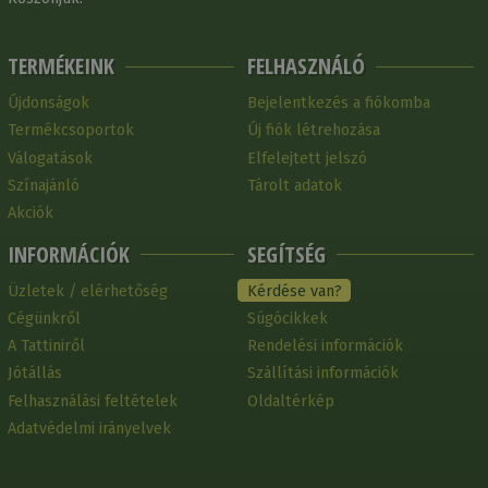
TERMÉKEINK
FELHASZNÁLÓ
Újdonságok
Bejelentkezés a fiókomba
Termékcsoportok
Új fiók létrehozása
Válogatások
Elfelejtett jelszó
Színajánló
Tárolt adatok
Akciók
INFORMÁCIÓK
SEGÍTSÉG
Üzletek / elérhetőség
Kérdése van?
Cégünkről
Súgócikkek
A Tattiniről
Rendelési információk
Jótállás
Szállítási információk
Felhasználási feltételek
Oldaltérkép
Adatvédelmi irányelvek