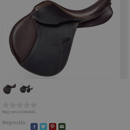
Még nem értékelték.
Megosztás: