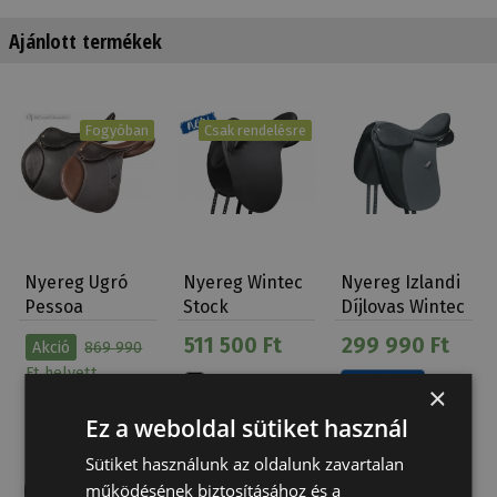
Ajánlott termékek
Fogyóban
Csak rendelésre
Nyereg Ugró
Nyereg Wintec
Nyereg Izlandi
Pessoa
Stock
Díjlovas Wintec
Rodrigo Gen-X
500 Feld…
511 500 Ft
299 990 Ft
Akció
869 990
Elite
Ft
helyett
×
699 000 Ft
Ez a weboldal sütiket használ
Sütiket használunk az oldalunk zavartalan
működésének biztosításához és a