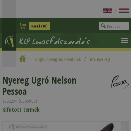
|
Kosár
(0)
Angol lovaglás lovaknak
Túra nyereg
Nyereg Ugró Nelson Pessoa
Nyereg Ugró Nelson
Pessoa
1032299 (0305h03)
Kifutott termék