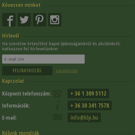
Kövessen minket
Hírlevél
Ha szeretne értesítést kapni újdonságainkról és akcióinkról,
iratkozzon fel hírlevelünkre:
Leiratkozás
Kapcsolat
+ 36 1 309 5112
Központi telefonszám:
+ 36 30 341 7578
Információk:
info@klp.hu
E-mail:
Rólunk mondták