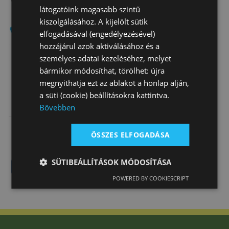
látogatóink magasabb szintű
kiszolgálásához. A kijelölt sütik
Csak rendelésre
elfogadásával (engedélyezésével)
hozzájárul azok aktiválásához és a
személyes adatai kezeléséhez, melyet
bármikor módosíthat, törölhet: újra
megnyithatja ezt az ablakot a honlap alján,
a süti (cookie) beállításokra kattintva.
Nyereg
Bővebben
Távlovas
Wintec
532 000 Ft
ÖSSZES ELFOGADÁSA
SÜTIBEÁLLÍTÁSOK MÓDOSÍTÁSA
POWERED BY COOKIESCRIPT