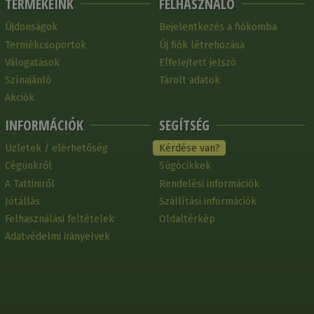
TERMÉKEINK
FELHASZNÁLÓ
Újdonságok
Bejelentkezés a fiókomba
Termékcsoportok
Új fiók létrehozása
Válogatások
Elfelejtett jelszó
Színajánló
Tárolt adatok
Akciók
INFORMÁCIÓK
SEGÍTSÉG
Üzletek / elérhetőség
Kérdése van?
Cégünkről
Súgócikkek
A Tattiniről
Rendelési információk
Jótállás
Szállítási információk
Felhasználási feltételek
Oldaltérkép
Adatvédelmi irányelvek