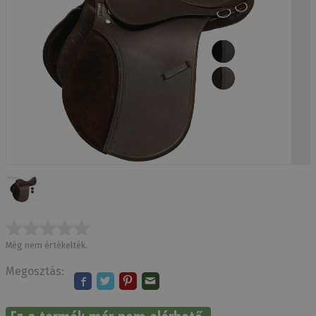
Még nem értékelték.
Megosztás: