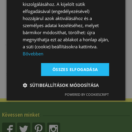
kiszolgálásához. A kijelölt sütik
elfogadásával (engedélyezésével)
hozzájárul azok aktiválásához és a
személyes adatai kezeléséhez, melyet
bármikor módosíthat, törölhet: újra
Nyereg Tattini
Nyereg
Nyereg
megnyithatja ezt az ablakot a honlap alján,
Liverpool
Többcélú
Többcélú
a süti (cookie) beállításokra kattintva.
Szintetikus
Szintetikus
499 000 Ft
118 680 Ft
118 680 Ft
Bővebben
Daslö Cseré…
Daslö Cseré…
ÖSSZES ELFOGADÁSA
SÜTIBEÁLLÍTÁSOK MÓDOSÍTÁSA
POWERED BY COOKIESCRIPT
Kövessen minket