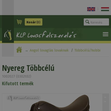
|
Kosár
(0)
Angol lovaglás lovaknak
Többcélú/hobbi
nyereg
Nyereg Többcélú
Nyereg Többcélú
1002027 (0302t02)
Kifutott termék