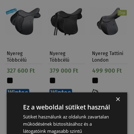
Top
Nyereg
Nyereg
Nyereg Tattini
Többcélú
Többcélú
London
Wintec 500
Winteclite D'lux
327 600 Ft
379 000 Ft
499 900 Ft
Széles…
×
Ez a weboldal sütiket használ
Sütiket használunk az oldalunk zavartalan
működésének biztosításához és a
Top
látogatóink magasabb szintű