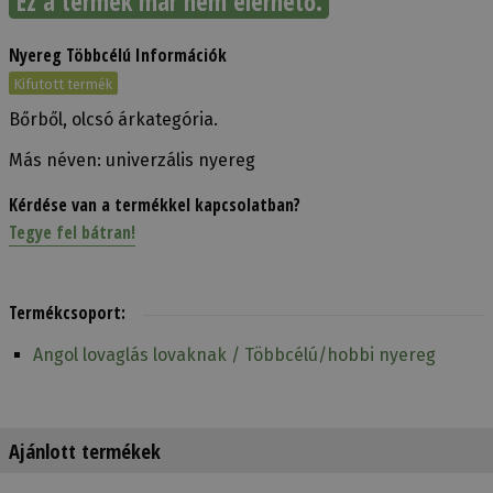
Ez a termék már nem elérhető.
Nyereg Többcélú Információk
Kifutott termék
Bőrből, olcsó árkategória.
Más néven: univerzális nyereg
Kérdése van a termékkel kapcsolatban?
Tegye fel bátran!
Termékcsoport:
Angol lovaglás lovaknak / Többcélú/hobbi nyereg
Ajánlott termékek