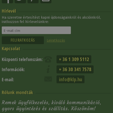
Hírlevél
Ha szeretne értesítést kapni újdonságainkról és akcióinkról,
iratkozzon fel hírlevelünkre:
Leiratkozás
Kapcsolat
+ 36 1 309 5112
Központi telefonszám:
+ 36 30 341 7578
Információk:
info@klp.hu
E-mail:
Rólunk mondták
Remek ügyfélkezelés, kiváló kommunikáció,
gyors ügyintézés és szállítás. Köszönöm!