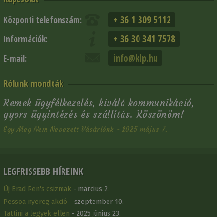
+ 36 1 309 5112
Központi telefonszám:
+ 36 30 341 7578
Információk:
info@klp.hu
E-mail:
Rólunk mondták
Remek ügyfélkezelés, kiváló kommunikáció,
gyors ügyintézés és szállítás. Köszönöm!
Egy Meg Nem Nevezett Vásárlónk - 2025 május 7.
LEGFRISSEBB HÍREINK
Új Brad Ren's csizmák
- március 2.
Pessoa nyereg akció
- szeptember 10.
Tattini a legyek ellen
- 2025 június 23.