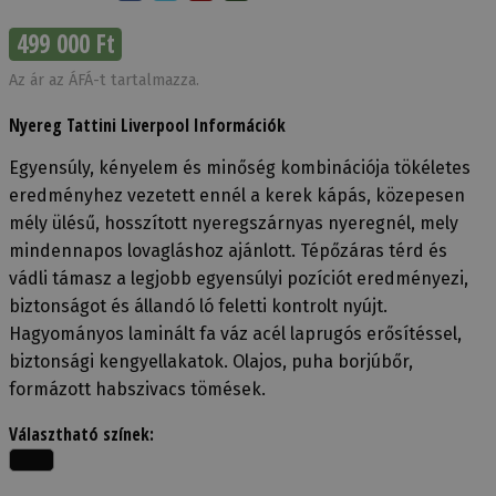
499 000 Ft
Az ár az ÁFÁ-t tartalmazza.
Nyereg Tattini Liverpool Információk
Egyensúly, kényelem és minőség kombinációja tökéletes
eredményhez vezetett ennél a kerek kápás, közepesen
mély ülésű, hosszított nyeregszárnyas nyeregnél, mely
mindennapos lovagláshoz ajánlott. Tépőzáras térd és
vádli támasz a legjobb egyensúlyi pozíciót eredményezi,
biztonságot és állandó ló feletti kontrolt nyújt.
Hagyományos laminált fa váz acél laprugós erősítéssel,
biztonsági kengyellakatok. Olajos, puha borjúbőr,
formázott habszivacs tömések.
Választható színek: