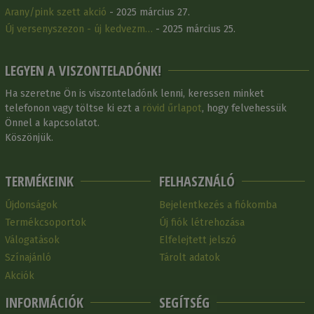
Arany/pink szett akció
- 2025 március 27.
Új versenyszezon - új kedvezm…
- 2025 március 25.
LEGYEN A VISZONTELADÓNK!
Ha szeretne Ön is viszonteladónk lenni, keressen minket
telefonon vagy töltse ki ezt a
rövid űrlapot
, hogy felvehessük
Önnel a kapcsolatot.
Köszönjük.
TERMÉKEINK
FELHASZNÁLÓ
Újdonságok
Bejelentkezés a fiókomba
Termékcsoportok
Új fiók létrehozása
Válogatások
Elfelejtett jelszó
Színajánló
Tárolt adatok
Akciók
INFORMÁCIÓK
SEGÍTSÉG