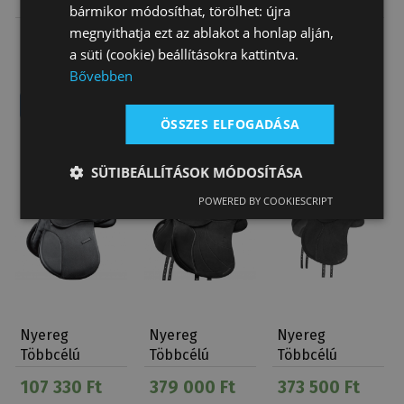
Többcélú
Többcélú
Többcélú
bármikor módosíthat, törölhet: újra
Wintec 2000
Wintec 500
Winteclite
megnyithatja ezt az ablakot a honlap alján,
384 750 Ft
327 600 Ft
440 910 Ft
Széles Hát
a süti (cookie) beállításokra kattintva.
Bővebben
ÖSSZES ELFOGADÁSA
SÜTIBEÁLLÍTÁSOK MÓDOSÍTÁSA
POWERED BY COOKIESCRIPT
Nyereg
Nyereg
Nyereg
Többcélú
Többcélú
Többcélú
Milano
Winteclite D'lux
Winteclite D'lux
107 330 Ft
379 000 Ft
373 500 Ft
Széles…