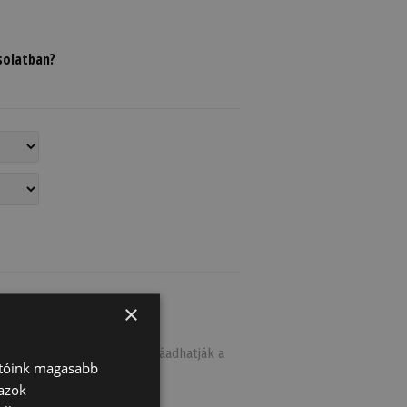
solatban?
×
ívánság listájukhoz is hozzáadhatják a
atóink magasabb
 azok