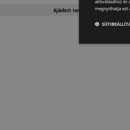
aktiválásához és 
megnyithatja ezt a
Ajánlott termékek
SÜTIBEÁLLÍ