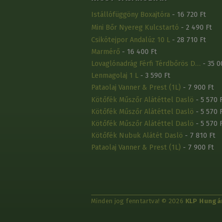
Istállófüggöny Boxajtóra
- 16 720 Ft
Mini Bőr Nyereg Kulcstartó
- 2 490 Ft
Csikótejpor Andalúz 10 L
- 28 710 Ft
Marmérő
- 16 400 Ft
Lovaglónadrág Férfi Térdbőrös D…
- 35 0
Lenmagolaj 1 L
- 3 590 Ft
Pataolaj Vanner & Prest (1L)
- 7 900 Ft
Kötőfék Műszőr Alátéttel Daslö
- 5 570 
Kötőfék Műszőr Alátéttel Daslö
- 5 570 
Kötőfék Műszőr Alátéttel Daslö
- 5 570 
Kötőfék Nubuk Alátét Daslö
- 7 810 Ft
Pataolaj Vanner & Prest (1L)
- 7 900 Ft
Minden jog fenntartva! © 2026
KLP Hungár