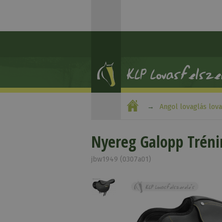
Angol lovaglás lov
Nyereg Galopp Tréni
jbw1949 (0307a01)