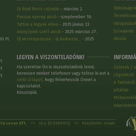
Újdonságo
Új Brad Ren's csizmák
- március 2.
Termékcso
Pessoa nyereg akció
- szeptember 10.
Válogatáso
Tattini a legyek ellen
- 2025 június 23.
Színajánló
Arany/pink szett akció
- 2025 március 27.
Akciók
00 Ft
Új versenyszezon - új kedvezm…
- 2025
március 25.
LEGYEN A VISZONTELADÓNK!
INFORMÁ
Ft
Ha szeretne Ön is viszonteladónk lenni,
Üzletek / 
Ft
keressen minket telefonon vagy töltse ki ezt a
Cégünkről
Ft
rövid űrlapot
, hogy felvehessük Önnel a
A Tattiniről
kapcsolatot.
Jótállás
Köszönjük.
Felhasználá
Adatvédelm
ia Lovas Kft.
++
v3.4
[0.068901s]
++
Készítette: stawii