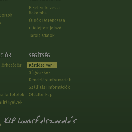
k
Bejelentkezés a
fiókomba
portok
Új fiók létrehozása
k
Elfelejtett jelszó
Tárolt adatok
CIÓK
SEGÍTSÉG
elérhetőség
Kérdése van?
Súgócikkek
Rendelési információk
Szállítási információk
si feltételek
Oldaltérkép
i irányelvek