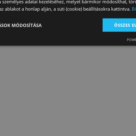
a személyes adatai kezeléséhez, melyet bármikor módosíthat, törö
z ablakot a honlap alján, a süti (cookie) beállításokra kattintva.
B
TÁSOK MÓDOSÍTÁSA
ÖSSZES 
POWE