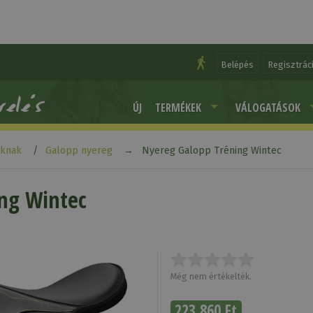
Belépés
Regisztrác
ÚJ
TERMÉKEK
VÁLOGATÁSOK
aknak
Galopp nyereg
Nyereg Galopp Tréning Wintec
ng Wintec
Még nem értékelték.
223 860 Ft