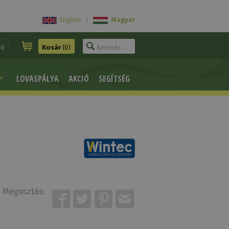
English
|
Magyar
ió
Kosár
(0)
LOVASPÁLYA
AKCIÓ
SEGÍTSÉG
Megosztás: