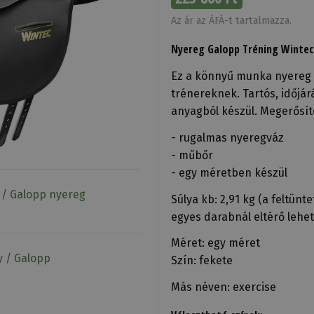
Az ár az ÁFÁ-t tartalmazza.
Nyereg Galopp Tréning Wintec
Ez a könnyű munka nyereg i
trénereknek. Tartós, időjár
anyagból készül. Megerősíte
- rugalmas nyeregváz
- műbőr
- egy méretben készül
 / Galopp nyereg
Súlya kb: 2,91 kg (a feltünt
egyes darabnál eltérő lehet
Méret: egy méret
y / Galopp
Szín: fekete
Más néven: exercise