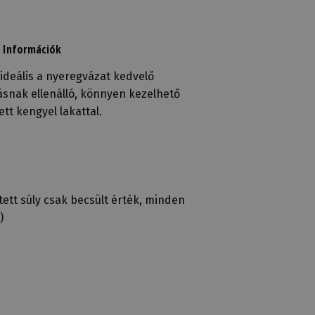
 Információk
deális a nyeregvázat kedvelő
ásnak ellenálló, könnyen kezelhető
tt kengyel lakattal.
etett súly csak becsült érték, minden
)