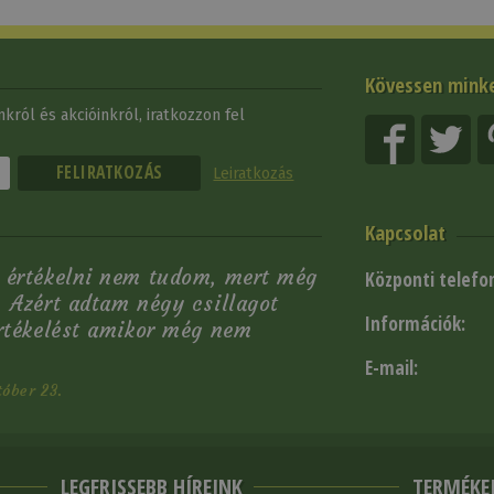
Kövessen mink
król és akcióinkról, iratkozzon fel
Leiratkozás
Kapcsolat
 értékelni nem tudom, mert még
Központi telefo
 Azért adtam négy csillagot
Információk:
értékelést amikor még nem
E-mail:
óber 23.
LEGFRISSEBB HÍREINK
TERMÉKE