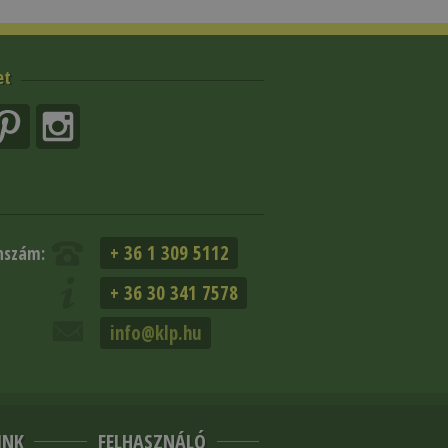
et
+ 36 1 309 5112
nszám:
+ 36 30 341 7578
info@klp.hu
INK
FELHASZNÁLÓ