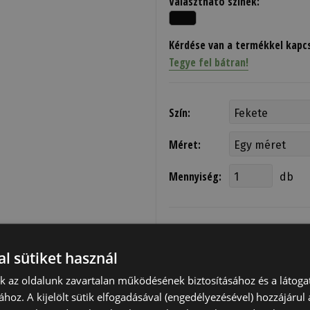
Választható színek:
Kérdése van a termékkel kapc
Tegye fel bátran!
Szín:
Méret:
Mennyiség:
db
l sütiket használ
Bejelentkezett felhasználóink k
nk az oldalunk zavartalan működésének biztosításához és a látog
terméket.
ához. A kijelölt sütik elfogadásával (engedélyezésével) hozzájárul