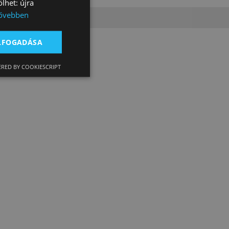
lhet: újra
ővebben
ELFOGADÁSA
RED BY COOKIESCRIPT