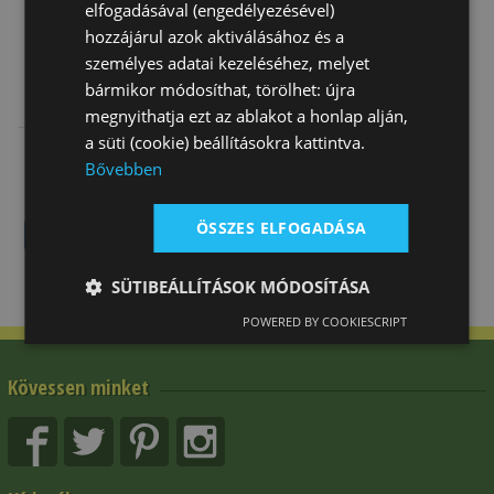
elfogadásával (engedélyezésével)
hozzájárul azok aktiválásához és a
személyes adatai kezeléséhez, melyet
Nyereg
Nyereg
Nyereg
bármikor módosíthat, törölhet: újra
Díjlovas Wintec
Díjlovas Wintec
Díjlovas Bőr
megnyithatja ezt az ablakot a honlap alján,
Pro Széles Hát
Pro
Daslö Gold
a süti (cookie) beállításokra kattintva.
429 000 Ft
499 000 Ft
310 230 Ft
Bővebben
ÖSSZES ELFOGADÁSA
SÜTIBEÁLLÍTÁSOK MÓDOSÍTÁSA
POWERED BY COOKIESCRIPT
Kövessen minket