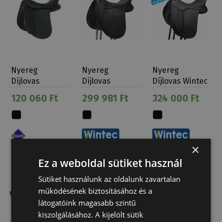
Nyereg
Nyereg
Nyereg
Díjlovas
Díjlovas
Díjlovas Wintec
Szintetikus
Winteclite D'lux
500
120 060 Ft
299 981 Ft
324 000 Ft
Daslö Cseré…
×
Ez a weboldal sütiket használ
Sütiket használunk az oldalunk zavartalan
működésének biztosításához és a
látogatóink magasabb szintű
kiszolgálásához. A kijelölt sütik