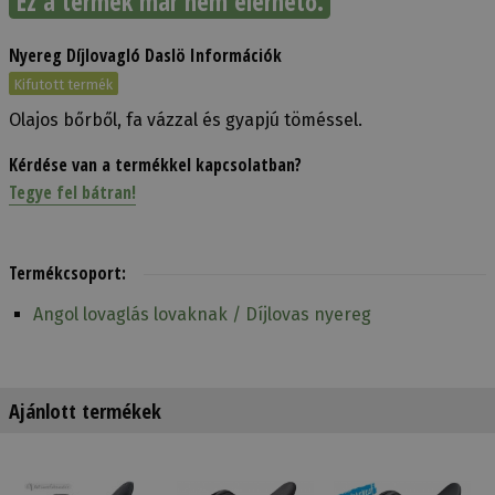
Ez a termék már nem elérhető.
Nyereg Díjlovagló Daslö Információk
Kifutott termék
Olajos bőrből, fa vázzal és gyapjú töméssel.
Kérdése van a termékkel kapcsolatban?
Tegye fel bátran!
Termékcsoport:
Angol lovaglás lovaknak / Díjlovas nyereg
Ajánlott termékek