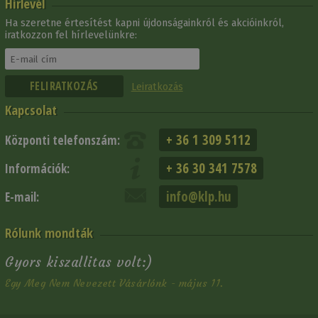
Hírlevél
Ha szeretne értesítést kapni újdonságainkról és akcióinkról,
iratkozzon fel hírlevelünkre:
Leiratkozás
Kapcsolat
+ 36 1 309 5112
Központi telefonszám:
+ 36 30 341 7578
Információk:
info@klp.hu
E-mail:
Rólunk mondták
Gyors kiszallitas volt:)
Egy Meg Nem Nevezett Vásárlónk - május 11.