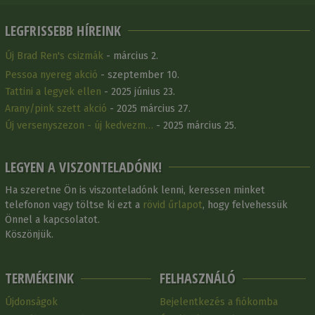
LEGFRISSEBB HÍREINK
Új Brad Ren's csizmák
- március 2.
Pessoa nyereg akció
- szeptember 10.
Tattini a legyek ellen
- 2025 június 23.
Arany/pink szett akció
- 2025 március 27.
Új versenyszezon - új kedvezm…
- 2025 március 25.
LEGYEN A VISZONTELADÓNK!
Ha szeretne Ön is viszonteladónk lenni, keressen minket
telefonon vagy töltse ki ezt a
rövid űrlapot
, hogy felvehessük
Önnel a kapcsolatot.
Köszönjük.
TERMÉKEINK
FELHASZNÁLÓ
Újdonságok
Bejelentkezés a fiókomba