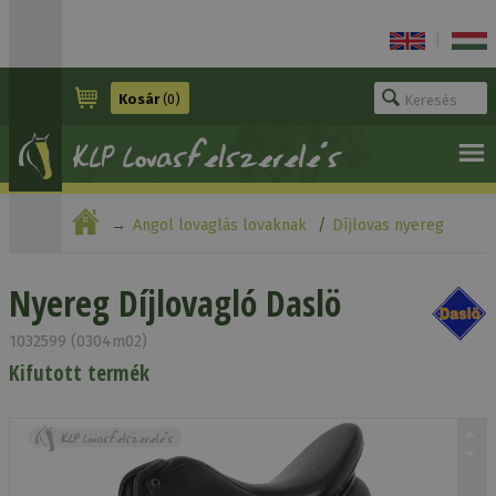
|
Kosár
(0)
Angol lovaglás lovaknak
Díjlovas nyereg
Nyereg Díjlovagló Daslö
Nyereg Díjlovagló Daslö
1032599 (0304m02)
Kifutott termék