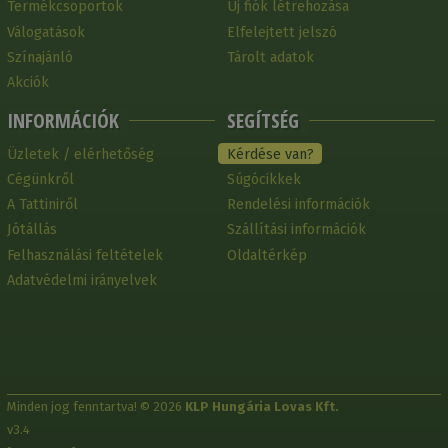
Termékcsoportok
Új fiók létrehozása
Válogatások
Elfelejtett jelszó
Színajánló
Tárolt adatok
Akciók
INFORMÁCIÓK
SEGÍTSÉG
Üzletek / elérhetőség
Kérdése van?
Cégünkről
Súgócikkek
A Tattiniről
Rendelési információk
Jótállás
Szállítási információk
Felhasználási feltételek
Oldaltérkép
Adatvédelmi irányelvek
Minden jog fenntartva! © 2026
KLP Hungária Lovas Kft.
v3.4