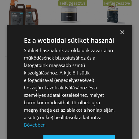
Felfüggesztve
Felfüggesztve
×
Ez a weboldal sütiket használ
Foran Airvent
Cink
Szoptatós
Sütiket használunk az oldalunk zavartalan
1L -
Táplálékkiegészítő
Kanca Táp 4-6
működésének biztosításához és a
Légzéskönnyítő
Imperial 700G
Hó Imperial
15 750 Ft
9 290 Ft
15 490 Ft
látogatóink magasabb szintű
Sziru…
25Kg
kiszolgálásához. A kijelölt sütik
elfogadásával (engedélyezésével)
hozzájárul azok aktiválásához és a
személyes adatai kezeléséhez, melyet
bármikor módosíthat, törölhet: újra
megnyithatja ezt az ablakot a honlap alján,
a süti (cookie) beállításokra kattintva.
Felfüggesztve
Bővebben