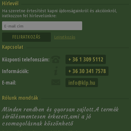
Hírlevél
Ha szeretne értesítést kapni újdonságainkról és akcióinkról,
iratkozzon fel hírlevelünkre:
Leiratkozás
Kapcsolat
+ 36 1 309 5112
Központi telefonszám:
+ 36 30 341 7578
Információk:
info@klp.hu
E-mail:
Rólunk mondták
Minden rendben és gyorsan zajlott.A termék
sérülésmentesen érkezett,ami a jó
csomagolásnak köszönhető