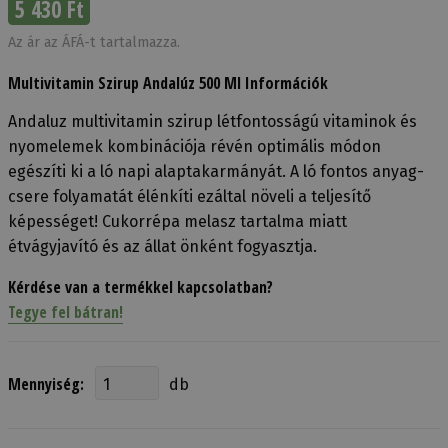
5 430 Ft
Az ár az ÁFÁ-t tartalmazza.
Multivitamin Szirup Andalúz 500 Ml Információk
Andaluz multivitamin szirup létfontosságú vitaminok és
nyomelemek kombinációja révén optimális módon
egészíti ki a ló napi alaptakarmányát. A ló fontos anyag-
csere folyamatát élénkíti ezáltal növeli a teljesítő
képességet! Cukorrépa melasz tartalma miatt
étvágyjavító és az állat önként fogyasztja.
Kérdése van a termékkel kapcsolatban?
Tegye fel bátran!
Mennyiség:
db