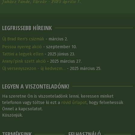
Juhász Tünde, Sárvár - 2025 április 1.
LEGFRISSEBB HÍREINK
Új Brad Ren's csizmák
- március 2.
Pessoa nyereg akció
- szeptember 10.
Tattini a legyek ellen
- 2025 június 23.
Arany/pink szett akció
- 2025 március 27.
Új versenyszezon - új kedvezm…
- 2025 március 25.
LEGYEN A VISZONTELADÓNK!
Ha szeretne Ön is viszonteladónk lenni, keressen minket
telefonon vagy töltse ki ezt a
rövid űrlapot
, hogy felvehessük
Önnel a kapcsolatot.
Köszönjük.
TERMÉKEINK
FELHASZNÁLÓ