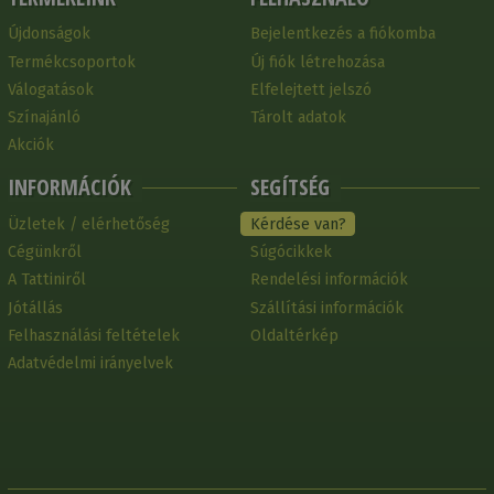
Újdonságok
Bejelentkezés a fiókomba
Termékcsoportok
Új fiók létrehozása
Válogatások
Elfelejtett jelszó
Színajánló
Tárolt adatok
Akciók
INFORMÁCIÓK
SEGÍTSÉG
Üzletek / elérhetőség
Kérdése van?
Cégünkről
Súgócikkek
A Tattiniről
Rendelési információk
Jótállás
Szállítási információk
Felhasználási feltételek
Oldaltérkép
Adatvédelmi irányelvek