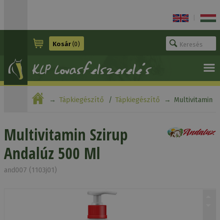
|
Kosár
(0)
Tápkiegészítő
Tápkiegészítő
Multivitamin
Szirup Andalúz 500 Ml
Multivitamin Szirup
Andalúz 500 Ml
and007 (1103j01)