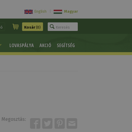
English
|
Magyar
ió
Kosár
(0)
LOVASPÁLYA
AKCIÓ
SEGÍTSÉG
Megosztás: