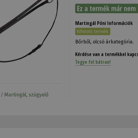
Ez a termék már nem 
Martingál Póni Információk
Kifutott termék
Bőrből, olcsó árkategória.
Kérdése van a termékkel kapc
Tegye fel bátran!
 / Martingál, szügyelő