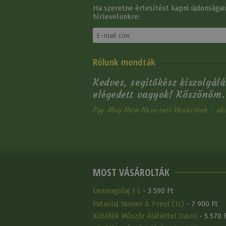
Ha szeretne értesítést kapni újdonságain
hírlevelünkre:
Martingálhoz Bőrbetét
Rólunk mondták
Daslö
13 900 Ft
Kedves, segítőkész kiszolgálá
elégedett vagyok! Köszönöm.
Egy Meg Nem Nevezett Vásárlónk - okt
MOST VÁSÁROLTÁK
Lenmagolaj 1 L
- 3 590 Ft
Pataolaj Vanner & Prest (1L)
- 7 900 Ft
Kötőfék Műszőr Alátéttel Daslö
- 5 570 