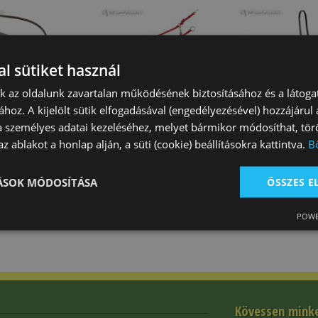
l sütiket használ
nk az oldalunk zavartalan működésének biztosításához és a látog
ához. A kijelölt sütik elfogadásával (engedélyezésével) hozzájárul
ál Daslö
Martingál Pvc Ugró
Martingál Póni
a személyes adatai kezeléséhez, melyet bármikor módosíthat, törö
 Rozsdamentes
Daslö
Rozsdamentes
z ablakot a honlap alján, a süti (cookie) beállításokra kattintva.
B
 Ft
22 600 Ft
9 690 Ft
TÁSOK MÓDOSÍTÁSA
ÖSSZES 
POWE
Kövessen mink