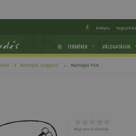
Belépés
Regisztrác
ÚJ
TERMÉKEK
VÁLOGATÁSOK
aknak
Martingál, szügyelő
Martingál Póni
Még nem értékelték.