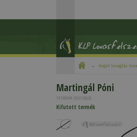
Angol lovaglás lov
Martingál Póni
1170599 (0317j03)
Kifutott termék