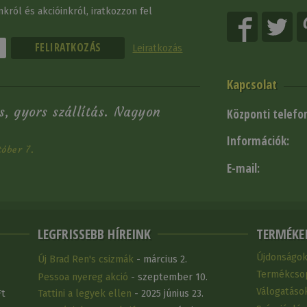
król és akcióinkról, iratkozzon fel
Leiratkozás
Kapcsolat
s, gyors szállítás. Nagyon
Központi telefo
Információk:
óber 7.
E-mail:
LEGFRISSEBB HÍREINK
TERMÉKE
Újdonságo
Új Brad Ren's csizmák
- március 2.
Termékcso
Pessoa nyereg akció
- szeptember 10.
Válogatáso
Ft
Tattini a legyek ellen
- 2025 június 23.