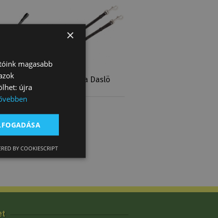
×
atóink magasabb
 azok
 Daslö
Martingálvilla Daslö
lhet: újra
Tartalék
ővebben
9 320 Ft
ELFOGADÁSA
RED BY COOKIESCRIPT
et