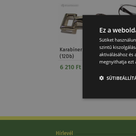
Ez a webolda
Sütiket használu
szintű kiszolgálás
Karabíner Nikkelezett
Marting
aktiválásához és 
(12Db)
Csúszó
megnyithatja ezt a
6 210 Ft
15 530
SÜTIBEÁLLÍ
Hírlevél