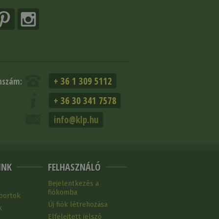
+ 36 1 309 5112
nszám:
+ 36 30 341 7578
info@klp.hu
INK
FELHASZNÁLÓ
k
Bejelentkezés a
fiókomba
portok
Új fiók létrehozása
k
Elfelejtett jelszó