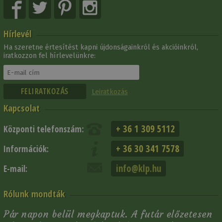
Hírlevél
Ha szeretne értesítést kapni újdonságainkról és akcióinkról,
iratkozzon fel hírlevelünkre:
Leiratkozás
Kapcsolat
+ 36 1 309 5112
Központi telefonszám:
+ 36 30 341 7578
Információk:
info@klp.hu
E-mail:
Rólunk mondták
Pár napon belül megkaptuk. A futár előzetesen