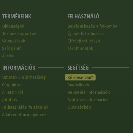
TERMÉKEINK
FELHASZNÁLÓ
Újdonságok
Bejelentkezés a fiókomba
Termékcsoportok
Új fiók létrehozása
Válogatások
Elfelejtett jelszó
Színajánló
Tárolt adatok
Akciók
INFORMÁCIÓK
SEGÍTSÉG
Üzletek / elérhetőség
Kérdése van?
Cégünkről
Súgócikkek
A Tattiniről
Rendelési információk
Jótállás
Szállítási információk
Felhasználási feltételek
Oldaltérkép
Adatvédelmi irányelvek