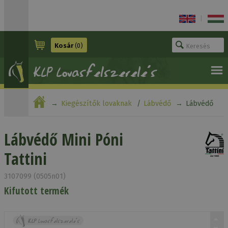
|
Kosár
(0)
Kiegészítők lovaknak
Lábvédő
Lábvédő
Mini Póni Tattini
Lábvédő Mini Póni
Tattini
3107099 (0505n01)
Kifutott termék