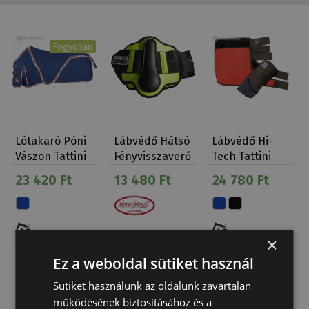
Fogyóban
Lótakaró Póni
Lábvédő Hátsó
Lábvédő Hi-
Vászon Tattini
Fényvisszaverő
Tech Tattini
Egyszínű
23 420 Ft
13 480 Ft
24 780 Ft
×
Ez a weboldal sütiket használ
Sütiket használunk az oldalunk zavartalan
működésének biztosításához és a