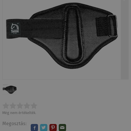
Még nem értékelték.
Megosztás: