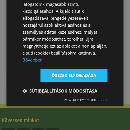
Csak rendelésre
látogatóink magasabb szintű
kiszolgálásához. A kijelölt sütik
elfogadásával (engedélyezésével)
hozzájárul azok aktiválásához és a
személyes adatai kezeléséhez, melyet
bármikor módosíthat, törölhet: újra
Lábvédő Első
Ínvédő
Bokavédő Pro
megnyithatja ezt az ablakot a honlap alján,
Bárányszőrrel
Eskadron Air
Pántos Tattini
a süti (cookie) beállításokra kattintva.
Tattini
26 600 Ft
34 200 Ft
20 180 Ft
Bővebben
ÖSSZES ELFOGADÁSA
SÜTIBEÁLLÍTÁSOK MÓDOSÍTÁSA
POWERED BY COOKIESCRIPT
Kövessen minket