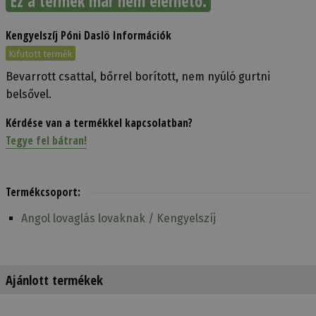
Ez a termék már nem elérhető.
Kengyelszíj Póni Daslö Információk
Kifutott termék
Bevarrott csattal, bőrrel borított, nem nyúló gurtni
belsővel.
Kérdése van a termékkel kapcsolatban?
Tegye fel bátran!
Termékcsoport:
Angol lovaglás lovaknak / Kengyelszíj
Ajánlott termékek