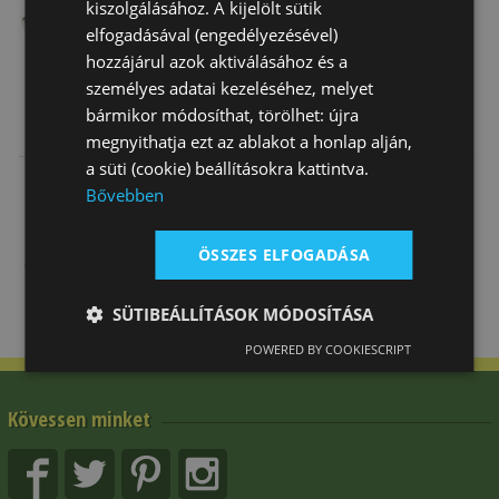
kiszolgálásához. A kijelölt sütik
elfogadásával (engedélyezésével)
hozzájárul azok aktiválásához és a
személyes adatai kezeléséhez, melyet
bármikor módosíthat, törölhet: újra
Kengyelszíj
Kengyelszíj
Kengyelszíj
megnyithatja ezt az ablakot a honlap alján,
Daslö
Póni Daslö Új
a süti (cookie) beállításokra kattintva.
15 600 Ft
11 750 Ft
9 860 Ft
Bővebben
ÖSSZES ELFOGADÁSA
SÜTIBEÁLLÍTÁSOK MÓDOSÍTÁSA
POWERED BY COOKIESCRIPT
Kövessen minket