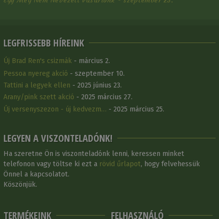
Egy Meg Nem Nevezett Vásárlónk - szeptember 23.
LEGFRISSEBB HÍREINK
Új Brad Ren's csizmák
- március 2.
Pessoa nyereg akció
- szeptember 10.
Tattini a legyek ellen
- 2025 június 23.
Arany/pink szett akció
- 2025 március 27.
Új versenyszezon - új kedvezm…
- 2025 március 25.
LEGYEN A VISZONTELADÓNK!
Ha szeretne Ön is viszonteladónk lenni, keressen minket
telefonon vagy töltse ki ezt a
rövid űrlapot
, hogy felvehessük
Önnel a kapcsolatot.
Köszönjük.
TERMÉKEINK
FELHASZNÁLÓ