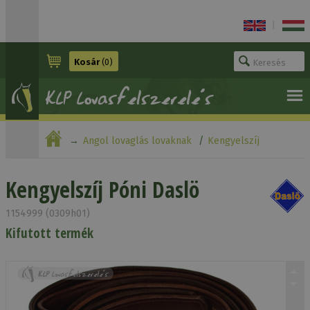
|
Kosár
(0)
Angol lovaglás lovaknak
Kengyelszíj
Kengyelszíj Póni Daslö
Kengyelszíj Póni Daslö
1154999 (0309h01)
Kifutott termék