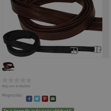
Még nem értékelték.
Megosztás: