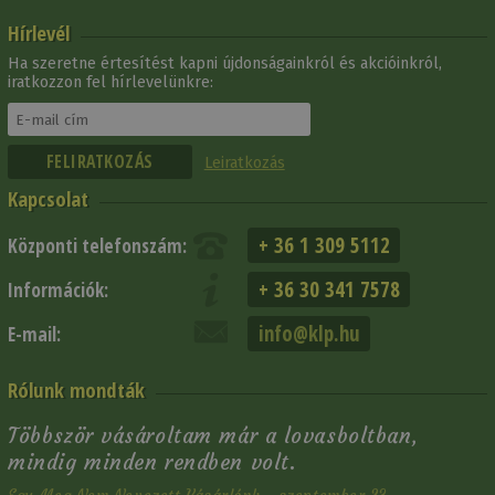
Hírlevél
Ha szeretne értesítést kapni újdonságainkról és akcióinkról,
iratkozzon fel hírlevelünkre:
Leiratkozás
Kapcsolat
+ 36 1 309 5112
Központi telefonszám:
+ 36 30 341 7578
Információk:
info@klp.hu
E-mail:
Rólunk mondták
Többször vásároltam már a lovasboltban,
mindig minden rendben volt.