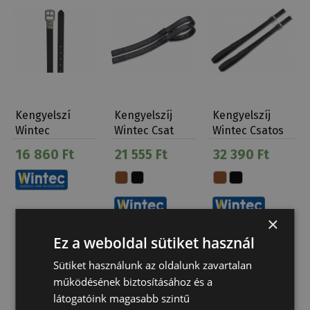
Kengyelszí
Kengyelszíj
Kengyelszíj
Wintec
Wintec Csat
Wintec Csatos
Keskeny
Nélkül
16 860 Ft
21 555 Ft
32 390 Ft
×
Ez a weboldal sütiket használ
Sütiket használunk az oldalunk zavartalan
működésének biztosításához és a
látogatóink magasabb szintű