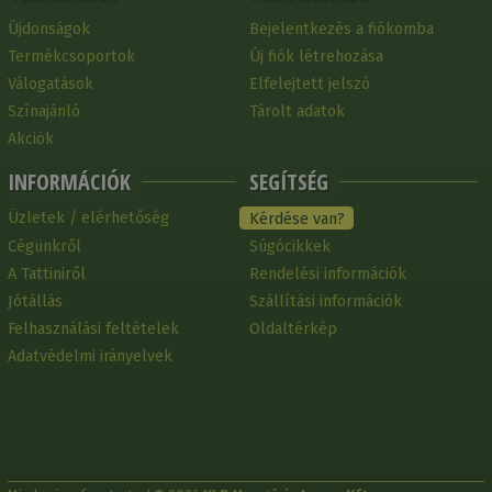
Újdonságok
Bejelentkezés a fiókomba
Termékcsoportok
Új fiók létrehozása
Válogatások
Elfelejtett jelszó
Színajánló
Tárolt adatok
Akciók
INFORMÁCIÓK
SEGÍTSÉG
Üzletek / elérhetőség
Kérdése van?
Cégünkről
Súgócikkek
A Tattiniről
Rendelési információk
Jótállás
Szállítási információk
Felhasználási feltételek
Oldaltérkép
Adatvédelmi irányelvek